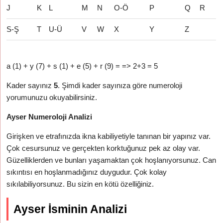
J
K
L
M
N
O-Ö
P
Q
R
S-Ş
T
U-Ü
V
W
X
Y
Z
a (1) + y (7) + s (1) + e (5) + r (9) = => 2+3 = 5
Kader sayınız
5
. Şimdi kader sayınıza göre numeroloji
yorumunuzu okuyabilirsiniz.
Ayser Numeroloji Analizi
Girişken ve etrafınızda ikna kabiliyetiyle tanınan bir yapınız var.
Çok cesursunuz ve gerçekten korktuğunuz pek az olay var.
Güzelliklerden ve bunları yaşamaktan çok hoşlanıyorsunuz. Can
sıkıntısı en hoşlanmadığınız duygudur. Çok kolay
sıkılabiliyorsunuz. Bu sizin en kötü özelliğiniz.
Ayser İsminin Analizi