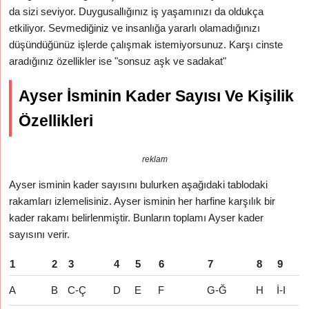
da sizi seviyor. Duygusallığınız iş yaşamınızı da oldukça
etkiliyor. Sevmediğiniz ve insanlığa yararlı olamadığınızı
düşündüğünüz işlerde çalışmak istemiyorsunuz. Karşı cinste
aradığınız özellikler ise "sonsuz aşk ve sadakat"
Ayser İsminin Kader Sayısı Ve Kişilik
Özellikleri
reklam
Ayser isminin kader sayısını bulurken aşağıdaki tablodaki
rakamları izlemelisiniz. Ayser isminin her harfine karşılık bir
kader rakamı belirlenmiştir. Bunların toplamı Ayser kader
sayısını verir.
1
2
3
4
5
6
7
8
9
A
B
C-Ç
D
E
F
G-Ğ
H
İ-I