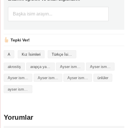
Tepki Ver!
A
Kız İsimleri
Türkçe İsimler
akrostiş
arapça yazılışı
Ayser isminin analizi
Ayser isminin anlamı
Ayser isminin baş harfleriyle şiir
Ayser isminin kökeni
Ayser isminin numerolojisi
ünlüler
ayser isminin anlami
Yorumlar