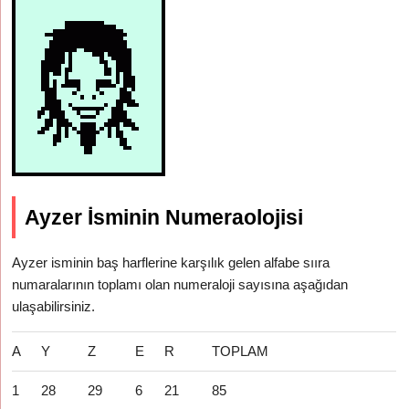
Ayzer İsminin Numeraolojisi
Ayzer isminin baş harflerine karşılık gelen alfabe sııra
numaralarının toplamı olan numeraloji sayısına aşağıdan
ulaşabilirsiniz.
A
Y
Z
E
R
TOPLAM
1
28
29
6
21
85