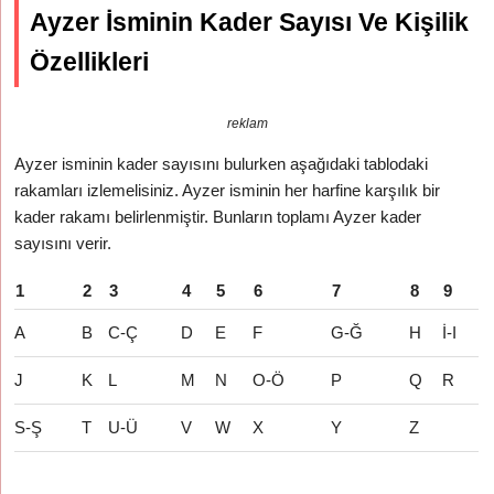
Ayzer İsminin Kader Sayısı Ve Kişilik
Özellikleri
reklam
Ayzer isminin kader sayısını bulurken aşağıdaki tablodaki
rakamları izlemelisiniz. Ayzer isminin her harfine karşılık bir
kader rakamı belirlenmiştir. Bunların toplamı Ayzer kader
sayısını verir.
1
2
3
4
5
6
7
8
9
A
B
C-Ç
D
E
F
G-Ğ
H
İ-I
J
K
L
M
N
O-Ö
P
Q
R
S-Ş
T
U-Ü
V
W
X
Y
Z