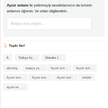
Ayzer anlamı
ile yetinmeyip tanıdıklarınızın da isminin
anlamını öğrenin. Ve onları bilgilendirin.
Tepki Ver!
A
Türkçe İsimler
Üniseks İsimler
akrostiş
arapça yazılışı
Ayzer isminin analizi
Ayzer isminin anlamı
Ayzer isminin baş harfleriyle şiir
Ayzer isminin kökeni
Ayzer isminin numerolojisi
ünlüler
ayzer ne demek