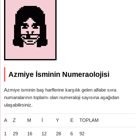
Azmiye İsminin Numeraolojisi
Azmiye isminin baş harflerine karşılık gelen alfabe sııra
numaralarının toplamı olan numeraloji sayısına aşağıdan
ulaşabilirsiniz.
A
Z
M
İ
Y
E
TOPLAM
1
29
16
12
28
6
92