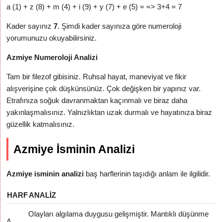
a (1) + z (8) + m (4) + i (9) + y (7) + e (5) = => 3+4 = 7
Kader sayınız
7
. Şimdi kader sayınıza göre numeroloji
yorumunuzu okuyabilirsiniz.
Azmiye Numeroloji Analizi
Tam bir filezof gibisiniz. Ruhsal hayat, maneviyat ve fikir
alışverişine çok düşkünsünüz. Çok değişken bir yapınız var.
Etrafınıza soğuk davranmaktan kaçınmalı ve biraz daha
yakınlaşmalısınız. Yalnızlıktan uzak durmalı ve hayatınıza biraz
güzellik katmalısınız.
Azmiye İsminin Analizi
Azmiye isminin analizi
baş harflerinin taşıdığı anlam ile ilgilidir.
HARF
ANALIZ
Olayları algılama duygusu gelişmiştir. Mantıklı düşünme
A