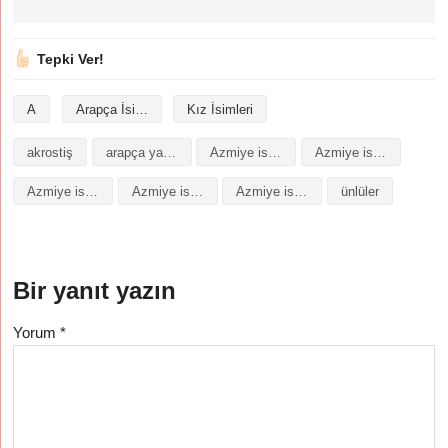
Tepki Ver!
A
Arapça İsimler
Kız İsimleri
akrostiş
arapça yazılışı
Azmiye isminin analizi
Azmiye isminin anlamı
Azmiye isminin baş harfleriyle şiir
Azmiye isminin kökeni
Azmiye isminin numerolojisi
ünlüler
Bir yanıt yazın
Yorum
*