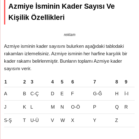
Azmiye İsminin Kader Sayısı Ve
Kişilik Özellikleri
reklam
Azmiye isminin kader sayısını bulurken aşağıdaki tablodaki
rakamları izlemelisiniz. Azmiye isminin her harfine karşılık bir
kader rakamı belirlenmiştir. Bunların toplamı Azmiye kader
sayısını verir.
1
2
3
4
5
6
7
8
9
A
B
C-Ç
D
E
F
G-Ğ
H
İ-I
J
K
L
M
N
O-Ö
P
Q
R
S-Ş
T
U-Ü
V
W
X
Y
Z