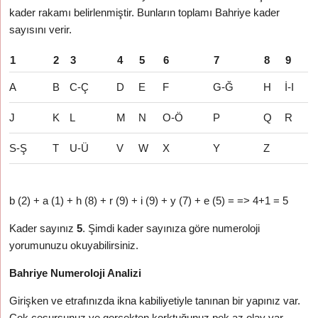
kader rakamı belirlenmiştir. Bunların toplamı Bahriye kader
sayısını verir.
1
2
3
4
5
6
7
8
9
A
B
C-Ç
D
E
F
G-Ğ
H
İ-I
J
K
L
M
N
O-Ö
P
Q
R
S-Ş
T
U-Ü
V
W
X
Y
Z
b (2) + a (1) + h (8) + r (9) + i (9) + y (7) + e (5) = => 4+1 = 5
Kader sayınız
5
. Şimdi kader sayınıza göre numeroloji
yorumunuzu okuyabilirsiniz.
Bahriye Numeroloji Analizi
Girişken ve etrafınızda ikna kabiliyetiyle tanınan bir yapınız var.
Çok cesursunuz ve gerçekten korktuğunuz pek az olay var.