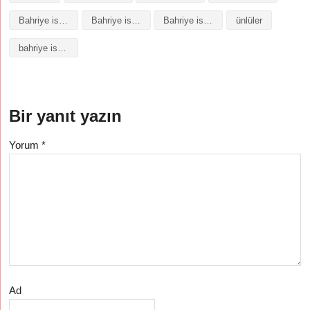
Bahriye isminin baş harfleriyle şiir
Bahriye isminin kökeni
Bahriye isminin numerolojisi
ünlüler
bahriye isminin anlamı
Bir yanıt yazın
Yorum
*
Ad