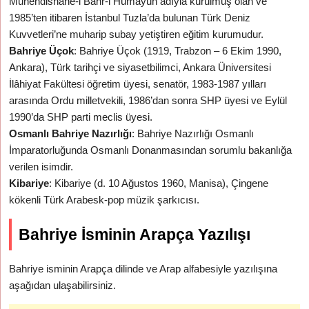
Mühendishane-i Bahr-i Hümayun adıyla kurulmuş olan ve
1985’ten itibaren İstanbul Tuzla’da bulunan Türk Deniz
Kuvvetleri’ne muharip subay yetiştiren eğitim kurumudur.
Bahriye Üçok
: Bahriye Üçok (1919, Trabzon – 6 Ekim 1990,
Ankara), Türk tarihçi ve siyasetbilimci, Ankara Üniversitesi
İlâhiyat Fakültesi öğretim üyesi, senatör, 1983-1987 yılları
arasında Ordu milletvekili, 1986’dan sonra SHP üyesi ve Eylül
1990’da SHP parti meclis üyesi.
Osmanlı Bahriye Nazırlığı
: Bahriye Nazırlığı Osmanlı
İmparatorluğunda Osmanlı Donanmasından sorumlu bakanlığa
verilen isimdir.
Kibariye
: Kibariye (d. 10 Ağustos 1960, Manisa), Çingene
kökenli Türk Arabesk-pop müzik şarkıcısı.
Bahriye İsminin Arapça Yazılışı
Bahriye isminin Arapça dilinde ve Arap alfabesiyle yazılışına
aşağıdan ulaşabilirsiniz.