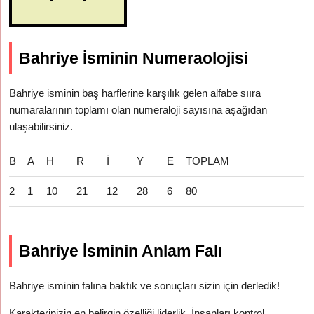
Bahriye İsminin Numeraolojisi
Bahriye isminin baş harflerine karşılık gelen alfabe sııra
numaralarının toplamı olan numeraloji sayısına aşağıdan
ulaşabilirsiniz.
B
A
H
R
İ
Y
E
TOPLAM
2
1
10
21
12
28
6
80
Bahriye İsminin Anlam Falı
Bahriye isminin falına baktık ve sonuçları sizin için derledik!
Karakterinizin en belirgin özelliği liderlik. İnsanları kontrol