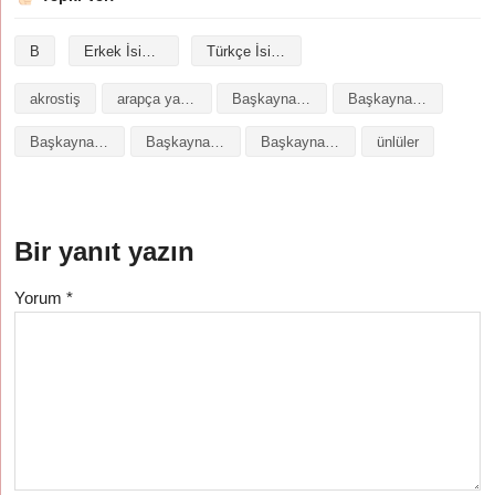
B
Erkek İsimleri
Türkçe İsimler
akrostiş
arapça yazılışı
Başkaynak isminin analizi
Başkaynak isminin anlamı
Başkaynak isminin baş harfleriyle şiir
Başkaynak isminin kökeni
Başkaynak isminin numerolojisi
ünlüler
Bir yanıt yazın
Yorum
*