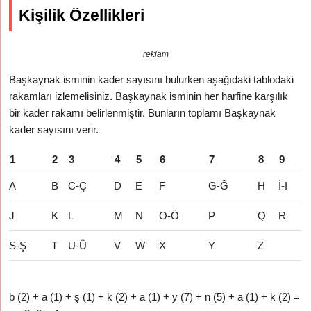
Kişilik Özellikleri
reklam
Başkaynak isminin kader sayısını bulurken aşağıdaki tablodaki
rakamları izlemelisiniz. Başkaynak isminin her harfine karşılık
bir kader rakamı belirlenmiştir. Bunların toplamı Başkaynak
kader sayısını verir.
1
2
3
4
5
6
7
8
9
A
B
C-Ç
D
E
F
G-Ğ
H
İ-I
J
K
L
M
N
O-Ö
P
Q
R
S-Ş
T
U-Ü
V
W
X
Y
Z
b (2) + a (1) + ş (1) + k (2) + a (1) + y (7) + n (5) + a (1) + k (2) =