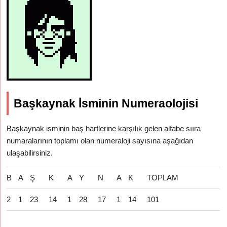
Başkaynak İsminin Numeraolojisi
Başkaynak isminin baş harflerine karşılık gelen alfabe sııra
numaralarının toplamı olan numeraloji sayısına aşağıdan
ulaşabilirsiniz.
B
A
Ş
K
A
Y
N
A
K
TOPLAM
2
1
23
14
1
28
17
1
14
101