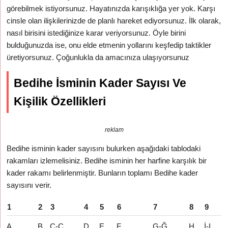
görebilmek istiyorsunuz. Hayatınızda karışıklığa yer yok. Karşı
cinsle olan ilişkilerinizde de planlı hareket ediyorsunuz. İlk olarak,
nasıl birisini istediğinize karar veriyorsunuz. Öyle birini
bulduğunuzda ise, onu elde etmenin yollarını keşfedip taktikler
üretiyorsunuz. Çoğunlukla da amacınıza ulaşıyorsunuz
Bedihe İsminin Kader Sayısı Ve
Kişilik Özellikleri
reklam
Bedihe isminin kader sayısını bulurken aşağıdaki tablodaki
rakamları izlemelisiniz. Bedihe isminin her harfine karşılık bir
kader rakamı belirlenmiştir. Bunların toplamı Bedihe kader
sayısını verir.
1
2
3
4
5
6
7
8
9
A
B
C-Ç
D
E
F
G-Ğ
H
İ-I