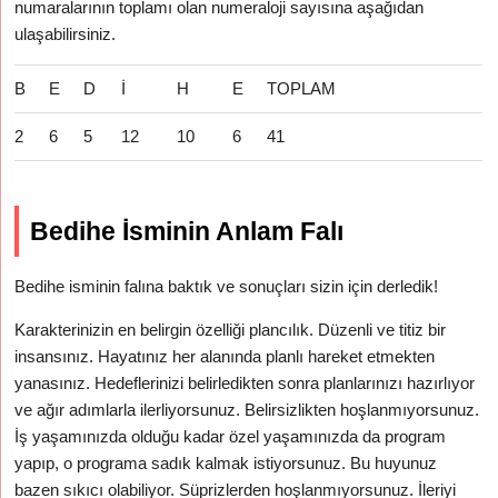
numaralarının toplamı olan numeraloji sayısına aşağıdan
ulaşabilirsiniz.
B
E
D
İ
H
E
TOPLAM
2
6
5
12
10
6
41
Bedihe İsminin Anlam Falı
Bedihe isminin falına baktık ve sonuçları sizin için derledik!
Karakterinizin en belirgin özelliği plancılık. Düzenli ve titiz bir
insansınız. Hayatınız her alanında planlı hareket etmekten
yanasınız. Hedeflerinizi belirledikten sonra planlarınızı hazırlıyor
ve ağır adımlarla ilerliyorsunuz. Belirsizlikten hoşlanmıyorsunuz.
İş yaşamınızda olduğu kadar özel yaşamınızda da program
yapıp, o programa sadık kalmak istiyorsunuz. Bu huyunuz
bazen sıkıcı olabiliyor. Süprizlerden hoşlanmıyorsunuz. İleriyi