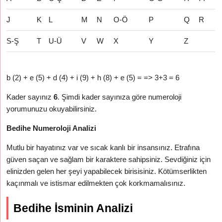
J
K
L
M
N
O-Ö
P
Q
R
S-Ş
T
U-Ü
V
W
X
Y
Z
b (2) + e (5) + d (4) + i (9) + h (8) + e (5) = => 3+3 = 6
Kader sayınız
6
. Şimdi kader sayınıza göre numeroloji
yorumunuzu okuyabilirsiniz.
Bedihe Numeroloji Analizi
Mutlu bir hayatınız var ve sıcak kanlı bir insansınız. Etrafına
güven saçan ve sağlam bir karaktere sahipsiniz. Sevdiğiniz için
elinizden gelen her şeyi yapabilecek birisisiniz. Kötümserlikten
kaçınmalı ve istismar edilmekten çok korkmamalısınız.
Bedihe İsminin Analizi