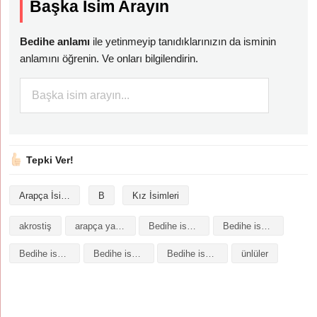
Başka İsim Arayın
Bedihe anlamı
ile yetinmeyip tanıdıklarınızın da isminin
anlamını öğrenin. Ve onları bilgilendirin.
Tepki Ver!
Arapça İsimler
B
Kız İsimleri
akrostiş
arapça yazılışı
Bedihe isminin analizi
Bedihe isminin anlamı
Bedihe isminin baş harfleriyle şiir
Bedihe isminin kökeni
Bedihe isminin numerolojisi
ünlüler