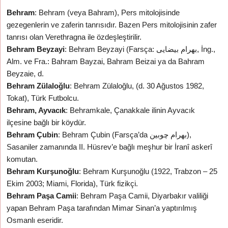
Behram
: Behram (veya Bahram), Pers mitolojisinde
gezegenlerin ve zaferin tanrısıdır. Bazen Pers mitolojisinin zafer
tanrısı olan Verethragna ile özdeşleştirilir.
Behram Beyzayi
: Behram Beyzayi (Farsça: بهرام بیضایی, İng.,
Alm. ve Fra.: Bahram Bayzai, Bahram Beizai ya da Bahram
Beyzaie, d.
Behram Zülaloğlu
: Behram Zülaloğlu, (d. 30 Ağustos 1982,
Tokat), Türk Futbolcu.
Behram, Ayvacık
: Behramkale, Çanakkale ilinin Ayvacık
ilçesine bağlı bir köydür.
Behram Çubin
: Behram Çubin (Farsça’da بهرام چوبین),
Sasaniler zamanında II. Hüsrev’e bağlı meşhur bir İranî askerî
komutan.
Behram Kurşunoğlu
: Behram Kurşunoğlu (1922, Trabzon – 25
Ekim 2003; Miami, Florida), Türk fizikçi.
Behram Paşa Camii
: Behram Paşa Camii, Diyarbakır valiliği
yapan Behram Paşa tarafından Mimar Sinan’a yaptırılmış
Osmanlı eseridir.