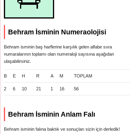
Behram İsminin Numeraolojisi
Behram isminin baş harflerine karşılık gelen alfabe sııra
numaralarının toplamı olan numeraloji sayısına aşağıdan
ulaşabilirsiniz.
B
E
H
R
A
M
TOPLAM
2
6
10
21
1
16
56
Behram İsminin Anlam Falı
Behram isminin falına baktık ve sonuçları sizin için derledik!