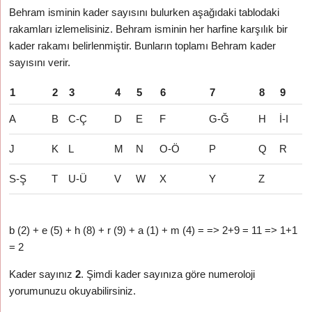
Behram isminin kader sayısını bulurken aşağıdaki tablodaki
rakamları izlemelisiniz. Behram isminin her harfine karşılık bir
kader rakamı belirlenmiştir. Bunların toplamı Behram kader
sayısını verir.
1
2
3
4
5
6
7
8
9
A
B
C-Ç
D
E
F
G-Ğ
H
İ-I
J
K
L
M
N
O-Ö
P
Q
R
S-Ş
T
U-Ü
V
W
X
Y
Z
b (2) + e (5) + h (8) + r (9) + a (1) + m (4) = => 2+9 = 11 => 1+1
= 2
Kader sayınız
2
. Şimdi kader sayınıza göre numeroloji
yorumunuzu okuyabilirsiniz.