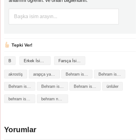
anlamını öğrenin. Ve onları bilgilendirin.
Tepki Ver!
B
Erkek İsimleri
Farsça İsimler
akrostiş
arapça yazılışı
Behram isminin analizi
Behram isminin anlamı
Behram isminin baş harfleriyle şiir
Behram isminin kökeni
Behram isminin numerolojisi
ünlüler
behram isminin anlamı
behram ne demek
Yorumlar