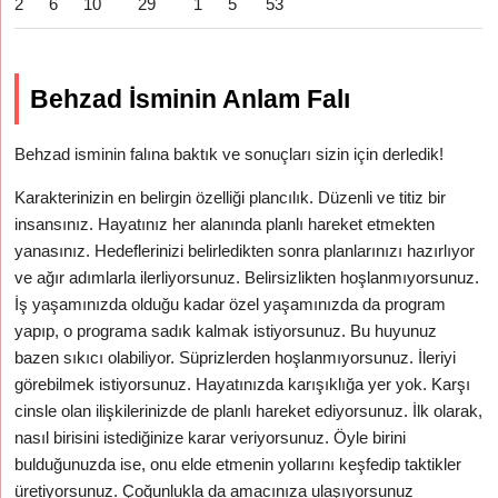
2
6
10
29
1
5
53
Behzad İsminin Anlam Falı
Behzad isminin falına baktık ve sonuçları sizin için derledik!
Karakterinizin en belirgin özelliği plancılık. Düzenli ve titiz bir
insansınız. Hayatınız her alanında planlı hareket etmekten
yanasınız. Hedeflerinizi belirledikten sonra planlarınızı hazırlıyor
ve ağır adımlarla ilerliyorsunuz. Belirsizlikten hoşlanmıyorsunuz.
İş yaşamınızda olduğu kadar özel yaşamınızda da program
yapıp, o programa sadık kalmak istiyorsunuz. Bu huyunuz
bazen sıkıcı olabiliyor. Süprizlerden hoşlanmıyorsunuz. İleriyi
görebilmek istiyorsunuz. Hayatınızda karışıklığa yer yok. Karşı
cinsle olan ilişkilerinizde de planlı hareket ediyorsunuz. İlk olarak,
nasıl birisini istediğinize karar veriyorsunuz. Öyle birini
bulduğunuzda ise, onu elde etmenin yollarını keşfedip taktikler
üretiyorsunuz. Çoğunlukla da amacınıza ulaşıyorsunuz