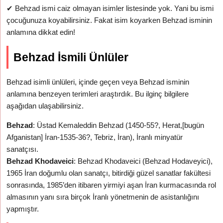
✔
Behzad ismi caiz olmayan isimler listesinde yok. Yani bu ismi
çocuğunuza koyabilirsiniz. Fakat isim koyarken Behzad isminin
anlamına dikkat edin!
Behzad İsmili Ünlüler
Behzad isimli ünlüleri, içinde geçen veya Behzad isminin
anlamına benzeyen terimleri araştırdık. Bu ilginç bilgilere
aşağıdan ulaşabilirsiniz.
Behzad
: Üstad Kemaleddin Behzad (1450-55?, Herat,[bugün
Afganistan] İran-1535-36?, Tebriz, İran), İranlı minyatür
sanatçısı.
Behzad Khodaveici
: Behzad Khodaveici (Behzad Hodaveyici),
1965 İran doğumlu olan sanatçı, bitirdiği güzel sanatlar fakültesi
sonrasında, 1985’den itibaren yirmiyi aşan İran kurmacasında rol
almasının yanı sıra birçok İranlı yönetmenin de asistanlığını
yapmıştır.