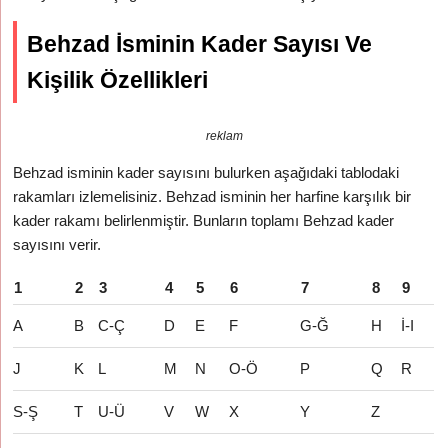
Behzad İsminin Kader Sayısı Ve
Kişilik Özellikleri
reklam
Behzad isminin kader sayısını bulurken aşağıdaki tablodaki
rakamları izlemelisiniz. Behzad isminin her harfine karşılık bir
kader rakamı belirlenmiştir. Bunların toplamı Behzad kader
sayısını verir.
1
2
3
4
5
6
7
8
9
A
B
C-Ç
D
E
F
G-Ğ
H
İ-I
J
K
L
M
N
O-Ö
P
Q
R
S-Ş
T
U-Ü
V
W
X
Y
Z