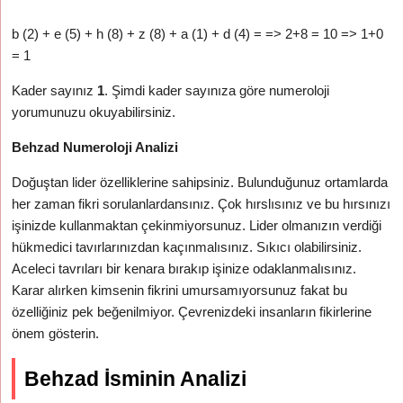
b (2) + e (5) + h (8) + z (8) + a (1) + d (4) = => 2+8 = 10 => 1+0
= 1
Kader sayınız
1
. Şimdi kader sayınıza göre numeroloji
yorumunuzu okuyabilirsiniz.
Behzad Numeroloji Analizi
Doğuştan lider özelliklerine sahipsiniz. Bulunduğunuz ortamlarda
her zaman fikri sorulanlardansınız. Çok hırslısınız ve bu hırsınızı
işinizde kullanmaktan çekinmiyorsunuz. Lider olmanızın verdiği
hükmedici tavırlarınızdan kaçınmalısınız. Sıkıcı olabilirsiniz.
Aceleci tavrıları bir kenara bırakıp işinize odaklanmalısınız.
Karar alırken kimsenin fikrini umursamıyorsunuz fakat bu
özelliğiniz pek beğenilmiyor. Çevrenizdeki insanların fikirlerine
önem gösterin.
Behzad İsminin Analizi