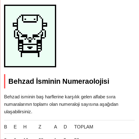
Behzad İsminin Numeraolojisi
Behzad isminin baş harflerine karşılık gelen alfabe sııra
numaralarının toplamı olan numeraloji sayısına aşağıdan
ulaşabilirsiniz.
B
E
H
Z
A
D
TOPLAM