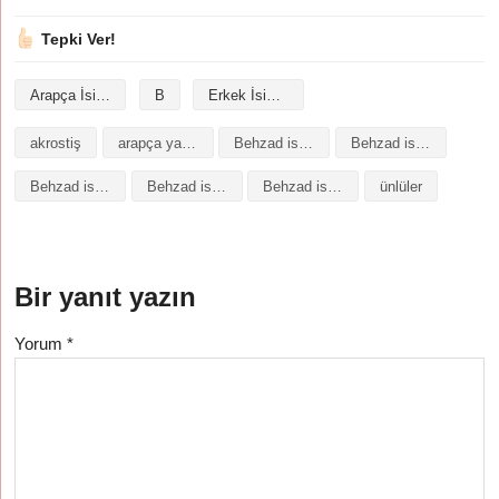
Tepki Ver!
Arapça İsimler
B
Erkek İsimleri
akrostiş
arapça yazılışı
Behzad isminin analizi
Behzad isminin anlamı
Behzad isminin baş harfleriyle şiir
Behzad isminin kökeni
Behzad isminin numerolojisi
ünlüler
Bir yanıt yazın
Yorum
*