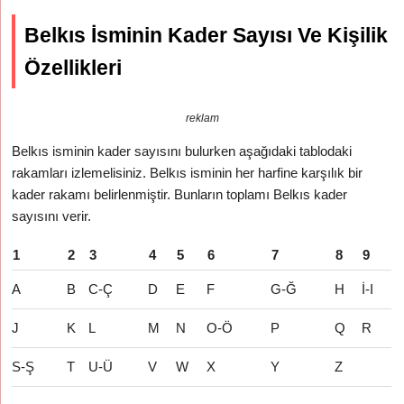
Belkıs İsminin Kader Sayısı Ve Kişilik
Özellikleri
reklam
Belkıs isminin kader sayısını bulurken aşağıdaki tablodaki
rakamları izlemelisiniz. Belkıs isminin her harfine karşılık bir
kader rakamı belirlenmiştir. Bunların toplamı Belkıs kader
sayısını verir.
1
2
3
4
5
6
7
8
9
A
B
C-Ç
D
E
F
G-Ğ
H
İ-I
J
K
L
M
N
O-Ö
P
Q
R
S-Ş
T
U-Ü
V
W
X
Y
Z