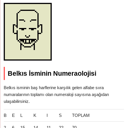
Belkıs İsminin Numeraolojisi
Belkıs isminin baş harflerine karşılık gelen alfabe sııra
numaralarının toplamı olan numeraloji sayısına aşağıdan
ulaşabilirsiniz.
B
E
L
K
I
S
TOPLAM
2
6
15
14
11
22
70