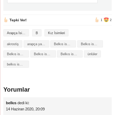
Tepki Ver!
1
2
Arapça İsimler
B
Kız İsimleri
akrostiş
arapça yazılışı
Belkıs isminin analizi
Belkıs isminin anlamı
Belkıs isminin baş harfleriyle şiir
Belkıs isminin kökeni
Belkıs isminin numerolojisi
ünlüler
belkıs isminin anlami
Yorumlar
belkıs
dedi ki:
14 Haziran 2020, 20:09