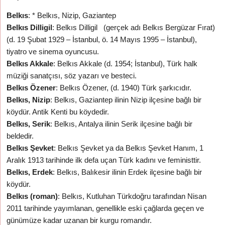
Belkıs
: * Belkıs, Nizip, Gaziantep
Belkıs Dilligil
: Belkıs Dilligil (gerçek adı Belkıs Bergüzar Fırat)
(d. 19 Şubat 1929 – İstanbul, ö. 14 Mayıs 1995 – İstanbul),
tiyatro ve sinema oyuncusu.
Belkıs Akkale
: Belkıs Akkale (d. 1954; İstanbul), Türk halk
müziği sanatçısı, söz yazarı ve besteci.
Belkıs Özener
: Belkıs Özener, (d. 1940) Türk şarkıcıdır.
Belkıs, Nizip
: Belkıs, Gaziantep ilinin Nizip ilçesine bağlı bir
köydür. Antik Kenti bu köydedir.
Belkıs, Serik
: Belkıs, Antalya ilinin Serik ilçesine bağlı bir
beldedir.
Belkıs Şevket
: Belkıs Şevket ya da Belkıs Şevket Hanım, 1
Aralık 1913 tarihinde ilk defa uçan Türk kadını ve feministtir.
Belkıs, Erdek
: Belkıs, Balıkesir ilinin Erdek ilçesine bağlı bir
köydür.
Belkıs (roman)
: Belkıs, Kutluhan Türkdoğru tarafından Nisan
2011 tarihinde yayımlanan, genellikle eski çağlarda geçen ve
günümüze kadar uzanan bir kurgu romandır.