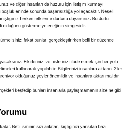
luğunuz ve diğer insanları da huzuru için iletişim kurmayı
boşluk eninde sonunda başarısızlığa yol açacaktır. Neşeli,
Tanıştığınız herkesi etkileme dürtüsü duyarsınız. Bu dürtü
li olduğunu gösterme yeteneğinin simgesidir.
melisiniz; fakat bunları gerçekleştirirken belli bir düzende
yacaksınız. Fikirlerinizi ve hislerinizi ifade etmek için her yolu
leri kullanarak yapılabilir. Bilgilerinizi insanlara aktarın. 3’ler
reniyor olduğunuz şeyler önemlidir ve insanlara aktarılmalıdır.
ekleri keşfedip bunları insanlarla paylaşmamanın size ne gibi
 Yorumu
katar. Betil isminin sizi anlatan, kişiliğinizi yansıtan bazı