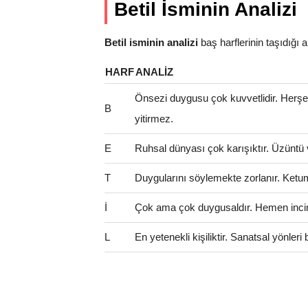
Betil İsminin Analizi
Betil isminin analizi
baş harflerinin taşıdığı anl
HARF
ANALIZ
Önsezi duygusu çok kuvvetlidir. Herş
B
yitirmez.
E
Ruhsal dünyası çok karışıktır. Üzüntü 
T
Duygularını söylemekte zorlanır. Ketum 
İ
Çok ama çok duygusaldır. Hemen incinir
L
En yetenekli kişiliktir. Sanatsal yönler