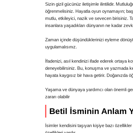
Sizin gizil gücünüz iletişimle ilintilidir. Mutlu
öğrenmelisiniz. Hayatla oyun oynamayın; başı
mutlu, etkileyici, nazik ve sevecen birisiniz. 
insanlara yaşadıkları dünyanın ne kadar zevk
Zaman içinde düşündüklerinizi eyleme dönüştür
uygulamalısınız.
İfadenizi, asıl kendinizi ifade ederek ortaya ko
deneyebilirsiniz. Bu, konuşma ve yazmada kelime
hayata kaygısız bir hava getirir. Doğanızda öğ
Yaşama ve dünyaya yardımcı olan önemli gerç
zararı olabilir
Betil İsminin Anlam
İsimler kendisini taşıyan kişiye bazı özellikler 
özellikleri vardır.