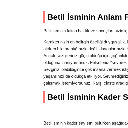
Betil İsminin Anlam F
Betil isminin falına baktık ve sonuçları sizin iç
Karakterinizin en belirgin özelliği duygusallı
alırken bile mantığınızla değil, duygularınız
Ancak sezgileriniz güçlü olduğu için çoğunlukl
olduğuna inanıyorsunuz. Felsefeniz "sevmek 
Sevginizi olabildiğince çok insana vermek isti
yaşamınızı da oldukça etkiliyor. Sevmediğiniz
çalışmak istemiyorsunuz. Karşı cinste aradığı
Betil İsminin Kader Sa
Betil isminin kader sayısını bulurken aşağıdaki