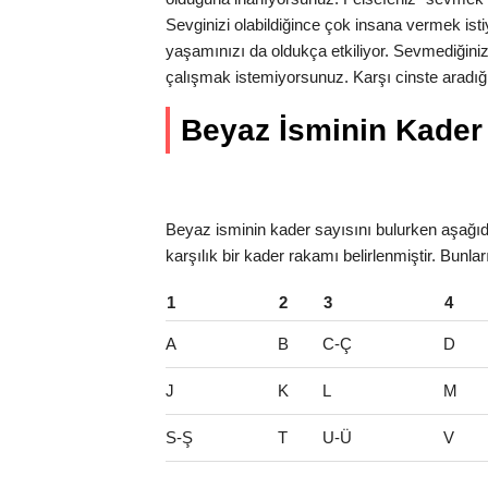
Sevginizi olabildiğince çok insana vermek isti
yaşamınızı da oldukça etkiliyor. Sevmediğiniz
çalışmak istemiyorsunuz. Karşı cinste aradığı
Beyaz İsminin Kader S
Beyaz isminin kader sayısını bulurken aşağıda
karşılık bir kader rakamı belirlenmiştir. Bunla
1
2
3
4
A
B
C-Ç
D
J
K
L
M
S-Ş
T
U-Ü
V