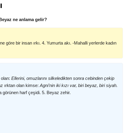
ı
Beyaz ne anlama gelir?
ine göre bir insan ırkı. 4. Yumurta akı. -Mahalli yerlerde kadın
olan:
Ellerini, omuzlarını silkeledikten sonra cebinden çekip
az ırktan olan kimse:
Agni’nin iki kızı var, biri beyaz, biri siyah.
 görünen harf çeşidi. 5. Beyaz zehir.