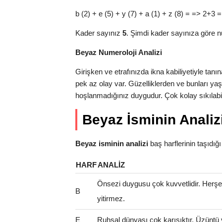
b (2) + e (5) + y (7) + a (1) + z (8) = => 2+3 =
Kader sayınız
5
. Şimdi kader sayınıza göre n
Beyaz Numeroloji Analizi
Girişken ve etrafınızda ikna kabiliyetiyle ta
pek az olay var. Güzelliklerden ve bunları y
hoşlanmadığınız duygudur. Çok kolay sıkılabili
Beyaz İsminin Analiz
Beyaz isminin analizi
baş harflerinin taşıdığı a
HARF
ANALIZ
Önsezi duygusu çok kuvvetlidir. Herş
B
yitirmez.
E
Ruhsal dünyası çok karışıktır. Üzüntü 