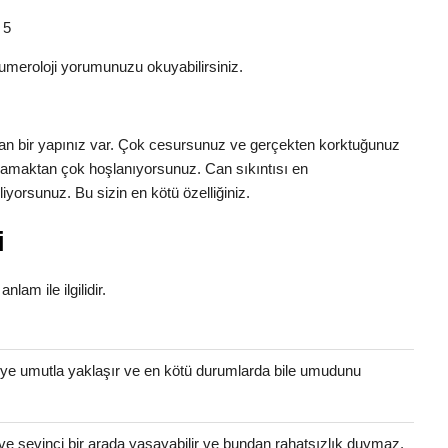
 5
umeroloji yorumunuzu okuyabilirsiniz.
nınan bir yapınız var. Çok cesursunuz ve gerçekten korktuğunuz
aşamaktan çok hoşlanıyorsunuz. Can sıkıntısı en
yorsunuz. Bu sizin en kötü özelliğiniz.
i
nlam ile ilgilidir.
eye umutla yaklaşır ve en kötü durumlarda bile umudunu
ve sevinci bir arada yaşayabilir ve bundan rahatsızlık duymaz.