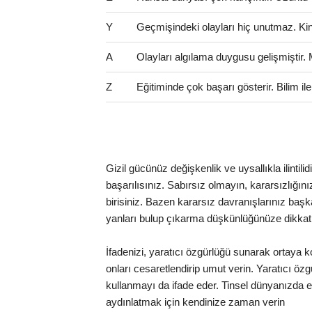
Y
Geçmişindeki olayları hiç unutmaz. Kinci 
A
Olayları algılama duygusu gelişmiştir.
Z
Eğitiminde çok başarı gösterir. Bilim il
Gizil gücünüz değişkenlik ve uysallıkla ilintili
başarılısınız. Sabırsız olmayın, kararsızlığınız 
birisiniz. Bazen kararsız davranışlarınız başka
yanları bulup çıkarma düşkünlüğünüze dikkat
İfadenizi, yaratıcı özgürlüğü sunarak ortaya k
onları cesaretlendirip umut verin. Yaratıcı ö
kullanmayı da ifade eder. Tinsel dünyanızda ed
aydınlatmak için kendinize zaman verin