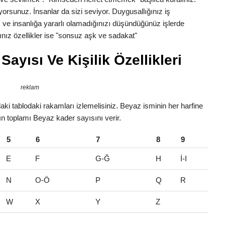
yorsunuz. İnsanlar da sizi seviyor. Duygusallığınız iş
 ve insanlığa yararlı olamadığınızı düşündüğünüz işlerde
nız özellikler ise "sonsuz aşk ve sadakat"
ayısı Ve Kişilik Özellikleri
reklam
ki tablodaki rakamları izlemelisiniz. Beyaz isminin her harfine
rın toplamı Beyaz kader sayısını verir.
5
6
7
8
9
E
F
G-Ğ
H
İ-I
N
O-Ö
P
Q
R
W
X
Y
Z