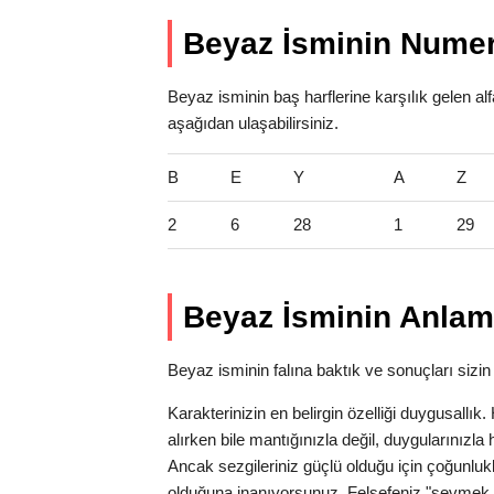
Beyaz İsminin Numer
Beyaz isminin baş harflerine karşılık gelen al
aşağıdan ulaşabilirsiniz.
B
E
Y
A
Z
2
6
28
1
29
Beyaz İsminin Anlam
Beyaz isminin falına baktık ve sonuçları sizin 
Karakterinizin en belirgin özelliği duygusallı
alırken bile mantığınızla değil, duygularınız
Ancak sezgileriniz güçlü olduğu için çoğunlukl
olduğuna inanıyorsunuz. Felsefeniz "sevmek 