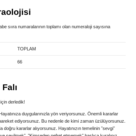
aolojisi
fabe sııra numaralarının toplamı olan numeraloji sayısına
TOPLAM
66
 Falı
için derledik!
k. Hayatınıza duygularınızla yön veriyorsunuz. Önemli kararlar
la hareket ediyorsunuz. Bu nedenle de kimi zaman üzülüyorsunuz.
a doğru kararlar alıyorsunuz. Hayatınızın temelinin "sevgi"
ve sevilmek". "Kimseden nefret etmemek" başlıca kuralınız.