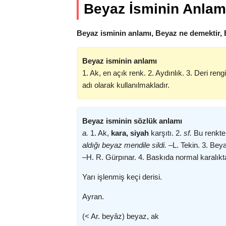
Beyaz İsminin Anlam
Beyaz isminin anlamı, Beyaz ne demektir, 
Beyaz isminin anlamı
1. Ak, en açık renk. 2. Aydınlık. 3. Deri reng
adı olarak kullanılmakladır.
Beyaz isminin sözlük anlamı
a.
1. Ak,
kara, siyah
karşıtı. 2.
sf.
Bu renkte 
aldığı beyaz mendile sildi. –
L. Tekin. 3. Bey
–
H. R. Gürpınar. 4. Baskıda normal karalıkta
Yarı işlenmiş keçi derisi.
Ayran.
(< Ar. beyâz) beyaz, ak