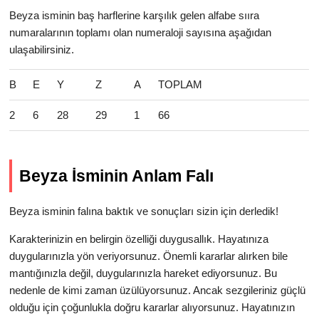
Beyza isminin baş harflerine karşılık gelen alfabe sııra
numaralarının toplamı olan numeraloji sayısına aşağıdan
ulaşabilirsiniz.
B
E
Y
Z
A
TOPLAM
2
6
28
29
1
66
Beyza İsminin Anlam Falı
Beyza isminin falına baktık ve sonuçları sizin için derledik!
Karakterinizin en belirgin özelliği duygusallık. Hayatınıza
duygularınızla yön veriyorsunuz. Önemli kararlar alırken bile
mantığınızla değil, duygularınızla hareket ediyorsunuz. Bu
nedenle de kimi zaman üzülüyorsunuz. Ancak sezgileriniz güçlü
olduğu için çoğunlukla doğru kararlar alıyorsunuz. Hayatınızın