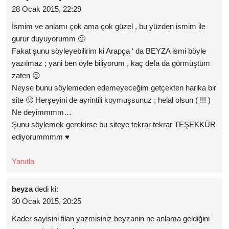
28 Ocak 2015, 22:29
İsmim ve anlamı çok ama çok güzel , bu yüzden ismim ile
gurur duyuyorumm 🙂
Fakat şunu söyleyebilirim ki Arapça ‘ da BEYZA ismi böyle
yazılmaz ; yani ben öyle biliyorum , kaç defa da görmüştüm
zaten 😉
Neyse bunu söylemeden edemeyeceğim getçekten harika bir
site 🙂 Herşeyini de ayrintili koymuşsunuz ; helal olsun ( !!! )
Ne deyimmmm…
Şunu söylemek gerekirse bu siteye tekrar tekrar TEŞEKKÜR
ediyorummmm ♥
Yanıtla
beyza
dedi ki:
30 Ocak 2015, 20:25
Kader sayisini filan yazmisiniz beyzanin ne anlama geldiğini