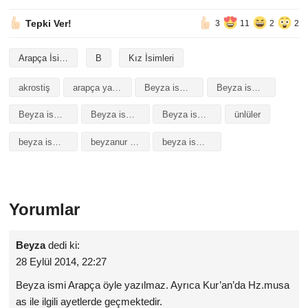
Tepki Ver!
3
11
2
2
Arapça İsimler
B
Kız İsimleri
akrostiş
arapça yazılışı
Beyza isminin analizi
Beyza isminin anlamı
Beyza isminin baş harfleriyle şiir
Beyza isminin kökeni
Beyza isminin numerolojisi
ünlüler
beyza isminin anlamı
beyzanur isminin anlamı
beyza isminin anlam
Yorumlar
Beyza
dedi ki:
28 Eylül 2014, 22:27
Beyza ismi Arapça öyle yazılmaz. Ayrıca Kur’an’da Hz.musa
as ile ilgili ayetlerde geçmektedir.