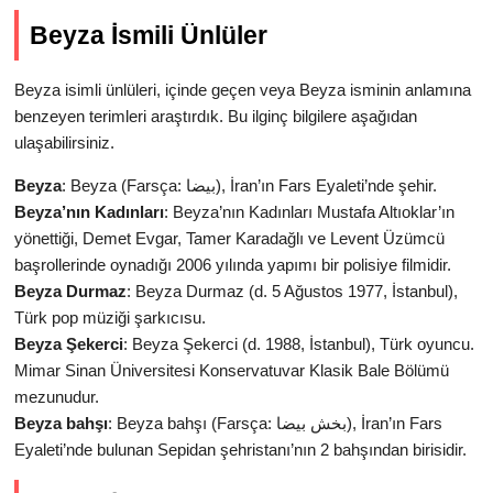
Beyza İsmili Ünlüler
Beyza isimli ünlüleri, içinde geçen veya Beyza isminin anlamına
benzeyen terimleri araştırdık. Bu ilginç bilgilere aşağıdan
ulaşabilirsiniz.
Beyza
: Beyza (Farsça: بيضا‎), İran’ın Fars Eyaleti’nde şehir.
Beyza’nın Kadınları
: Beyza’nın Kadınları Mustafa Altıoklar’ın
yönettiği, Demet Evgar, Tamer Karadağlı ve Levent Üzümcü
başrollerinde oynadığı 2006 yılında yapımı bir polisiye filmidir.
Beyza Durmaz
: Beyza Durmaz (d. 5 Ağustos 1977, İstanbul),
Türk pop müziği şarkıcısu.
Beyza Şekerci
: Beyza Şekerci (d. 1988, İstanbul), Türk oyuncu.
Mimar Sinan Üniversitesi Konservatuvar Klasik Bale Bölümü
mezunudur.
Beyza bahşı
: Beyza bahşı (Farsça: بخش بیضا‎‎‎), İran’ın Fars
Eyaleti’nde bulunan Sepidan şehristanı’nın 2 bahşından birisidir.