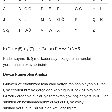
A
B
C-Ç
D
E
F
G-Ğ
H
İ-I
J
K
L
M
N
O-Ö
P
Q
R
S-Ş
T
U-Ü
V
W
X
Y
Z
b (2) + e (5) + y (7) + z (8) + a (1) = => 2+3 = 5
Kader sayınız
5
. Şimdi kader sayınıza göre numeroloji
yorumunuzu okuyabilirsiniz.
Beyza Numeroloji Analizi
Girişken ve etrafınızda ikna kabiliyetiyle tanınan bir yapınız var.
Çok cesursunuz ve gerçekten korktuğunuz pek az olay var.
Güzelliklerden ve bunları yaşamaktan çok hoşlanıyorsunuz. Can
sıkıntısı en hoşlanmadığınız duygudur. Çok kolay
sıkılabiliyorsunuz. Bu sizin en kötü özelliğiniz.