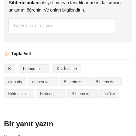
Bihterin anlamı
ile yetinmeyip tanıdıklarınızın da isminin
anlamını öğrenin. Ve onları bilgilendirin.
Tepki Ver!
B
Farsça İsimler
Kız İsimleri
akrostiş
arapça yazılışı
Bihterin isminin analizi
Bihterin isminin anlamı
Bihterin isminin baş harfleriyle şiir
Bihterin isminin kökeni
Bihterin isminin numerolojisi
ünlüler
Bir yanıt yazın