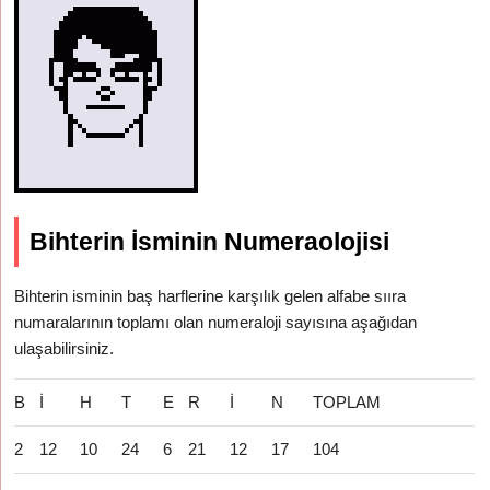
Bihterin İsminin Numeraolojisi
Bihterin isminin baş harflerine karşılık gelen alfabe sııra
numaralarının toplamı olan numeraloji sayısına aşağıdan
ulaşabilirsiniz.
B
İ
H
T
E
R
İ
N
TOPLAM
2
12
10
24
6
21
12
17
104