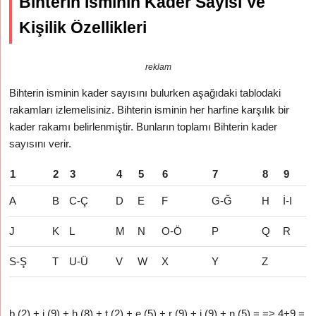
Bihterin İsminin Kader Sayısı Ve
Kişilik Özellikleri
reklam
Bihterin isminin kader sayısını bulurken aşağıdaki tablodaki
rakamları izlemelisiniz. Bihterin isminin her harfine karşılık bir
kader rakamı belirlenmiştir. Bunların toplamı Bihterin kader
sayısını verir.
1
2
3
4
5
6
7
8
9
A
B
C-Ç
D
E
F
G-Ğ
H
İ-I
J
K
L
M
N
O-Ö
P
Q
R
S-Ş
T
U-Ü
V
W
X
Y
Z
b (2) + i (9) + h (8) + t (2) + e (5) + r (9) + i (9) + n (5) = => 4+9 =