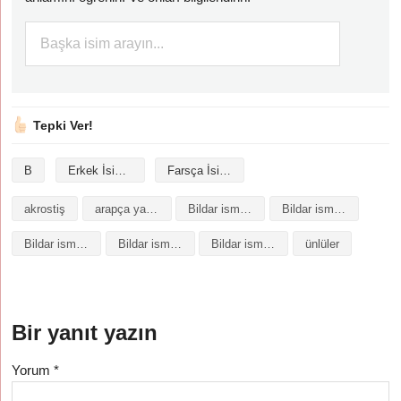
Tepki Ver!
B
Erkek İsimleri
Farsça İsimler
akrostiş
arapça yazılışı
Bildar isminin analizi
Bildar isminin anlamı
Bildar isminin baş harfleriyle şiir
Bildar isminin kökeni
Bildar isminin numerolojisi
ünlüler
Bir yanıt yazın
Yorum
*