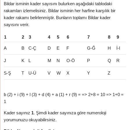
Bildar isminin kader sayısını bulurken aşağıdaki tablodaki
rakamları izlemelisiniz. Bildar isminin her harfine karşılık bir
kader rakamı belirlenmiştir. Bunların toplamı Bildar kader
sayısını verir.
1
2
3
4
5
6
7
8
9
A
B
C-Ç
D
E
F
G-Ğ
H
İ-I
J
K
L
M
N
O-Ö
P
Q
R
S-Ş
T
U-Ü
V
W
X
Y
Z
b (2) + i (9) + l (3) + d (4) + a (1) + r (9) = => 2+8 = 10 => 1+0 =
1
Kader sayınız
1
. Şimdi kader sayınıza göre numeroloji
yorumunuzu okuyabilirsiniz.