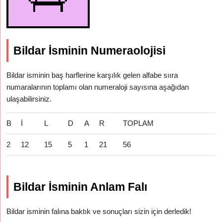
Bildar İsminin Numeraolojisi
Bildar isminin baş harflerine karşılık gelen alfabe sııra
numaralarının toplamı olan numeraloji sayısına aşağıdan
ulaşabilirsiniz.
B
İ
L
D
A
R
TOPLAM
2
12
15
5
1
21
56
Bildar İsminin Anlam Falı
Bildar isminin falına baktık ve sonuçları sizin için derledik!