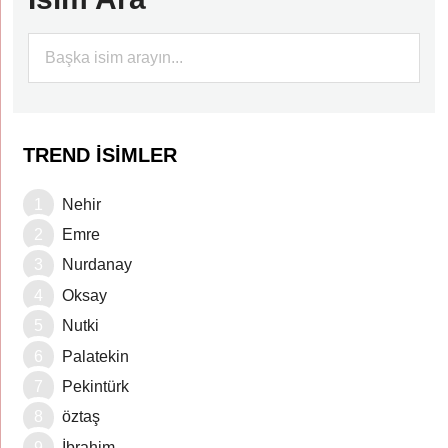
TREND İSIMLER
Nehir
Emre
Nurdanay
Oksay
Nutki
Palatekin
Pekintürk
öztaş
İbrahim