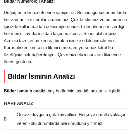
Bildar Numeroloji Analizi
Doğuştan lider özelliklerine sahipsiniz. Bulunduğunuz ortamlarda
her zaman fikri sorulanlardansınız. Çok hırslısınız ve bu hırsınızı
işinizde kullanmaktan çekinmiyorsunuz. Lider olmanızın verdiği
hükmedici tavırlarınızdan kaçınmalısınız. Sıkıcı olabilirsiniz.
Aceleci tavrıları bir kenara bırakıp işinize odaklanmalısınız.
Karar alırken kimsenin fikrini umursamıyorsunuz fakat bu
özelliğiniz pek beğenilmiyor. Çevrenizdeki insanların fikirlerine
önem gösterin.
Bildar İsminin Analizi
Bildar isminin analizi
baş harflerinin taşıdığı anlam ile ilgilidir.
HARF
ANALIZ
Önsezi duygusu çok kuvvetlidir. Herşeye umutla yaklaşır
B
ve en kötü durumlarda bile umudunu yitirmez.