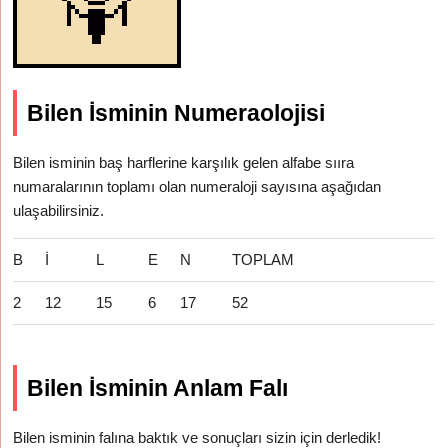
Bilen İsminin Numeraolojisi
Bilen isminin baş harflerine karşılık gelen alfabe sııra
numaralarının toplamı olan numeraloji sayısına aşağıdan
ulaşabilirsiniz.
B
İ
L
E
N
TOPLAM
2
12
15
6
17
52
Bilen İsminin Anlam Falı
Bilen isminin falına baktık ve sonuçları sizin için derledik!