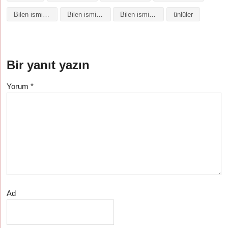
Bilen isminin baş harfleriyle şiir
Bilen isminin kökeni
Bilen isminin numerolojisi
ünlüler
Bir yanıt yazın
Yorum
*
Ad