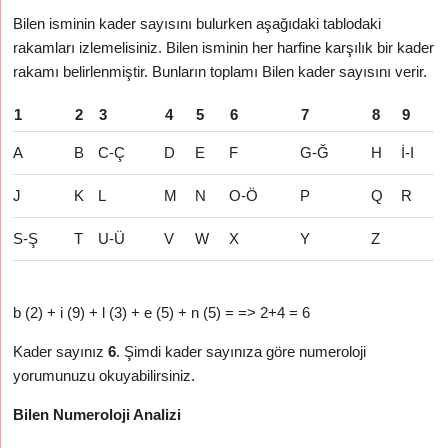
Bilen isminin kader sayısını bulurken aşağıdaki tablodaki
rakamları izlemelisiniz. Bilen isminin her harfine karşılık bir kader
rakamı belirlenmiştir. Bunların toplamı Bilen kader sayısını verir.
1
2
3
4
5
6
7
8
9
A
B
C-Ç
D
E
F
G-Ğ
H
İ-I
J
K
L
M
N
O-Ö
P
Q
R
S-Ş
T
U-Ü
V
W
X
Y
Z
b (2) + i (9) + l (3) + e (5) + n (5) = => 2+4 = 6
Kader sayınız
6
. Şimdi kader sayınıza göre numeroloji
yorumunuzu okuyabilirsiniz.
Bilen Numeroloji Analizi