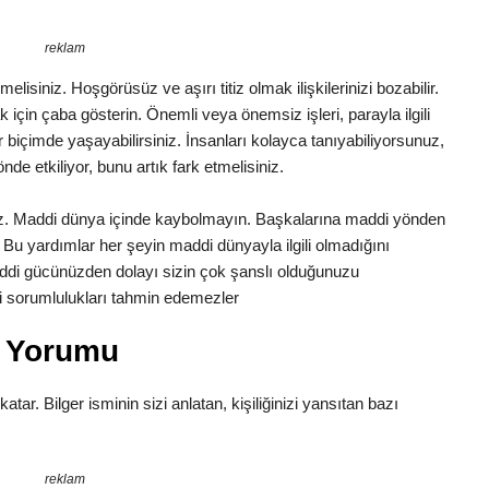
reklam
lisiniz. Hoşgörüsüz ve aşırı titiz olmak ilişkilerinizi bozabilir.
in çaba gösterin. Önemli veya önemsiz işleri, parayla ilgili
ir biçimde yaşayabilirsiniz. İnsanları kolayca tanıyabiliyorsunuz,
önde etkiliyor, bunu artık fark etmelisiniz.
uz. Maddi dünya içinde kaybolmayın. Başkalarına maddi yönden
Bu yardımlar her şeyin maddi dünyayla ilgili olmadığını
di gücünüzden dolayı sizin çok şanslı olduğunuzu
aki sorumlulukları tahmin edemezler
m Yorumu
katar. Bilger isminin sizi anlatan, kişiliğinizi yansıtan bazı
reklam