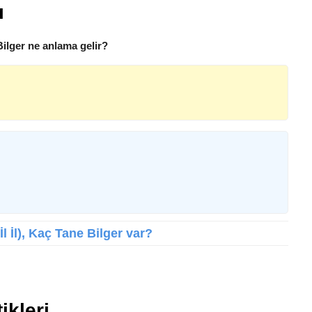
ı
Bilger ne anlama gelir?
İl İl), Kaç Tane Bilger var?
ikleri