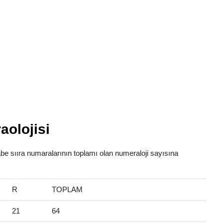
aolojisi
fabe sııra numaralarının toplamı olan numeraloji sayısına
R
TOPLAM
21
64