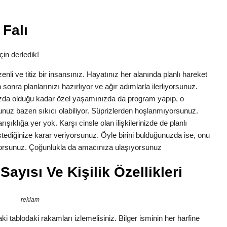
 Falı
çin derledik!
zenli ve titiz bir insansınız. Hayatınız her alanında planlı hareket
 sonra planlarınızı hazırlıyor ve ağır adımlarla ilerliyorsunuz.
ızda olduğu kadar özel yaşamınızda da program yapıp, o
nuz bazen sıkıcı olabiliyor. Süprizlerden hoşlanmıyorsunuz.
ışıklığa yer yok. Karşı cinsle olan ilişkilerinizde de planlı
 istediğinize karar veriyorsunuz. Öyle birini bulduğunuzda ise, onu
tiyorsunuz. Çoğunlukla da amacınıza ulaşıyorsunuz
Sayısı Ve Kişilik Özellikleri
reklam
i tablodaki rakamları izlemelisiniz. Bilger isminin her harfine