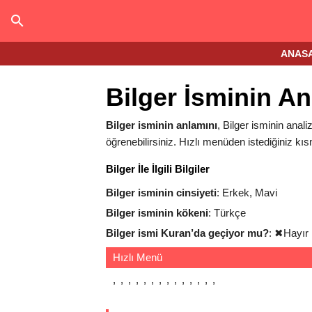
ANAS
Bilger İsminin A
Bilger isminin anlamını
, Bilger isminin analiz
öğrenebilirsiniz. Hızlı menüden istediğiniz kıs
Bilger İle İlgili Bilgiler
Bilger isminin cinsiyeti
: Erkek, Mavi
Bilger isminin kökeni
: Türkçe
Bilger ismi Kuran’da geçiyor mu?
:
✖
Hayır
Hızlı Menü