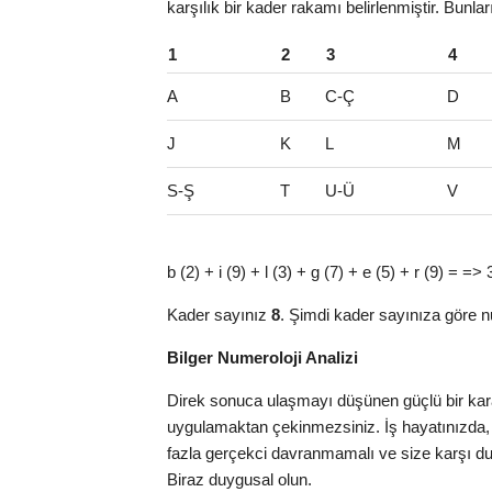
karşılık bir kader rakamı belirlenmiştir. Bunlar
1
2
3
4
A
B
C-Ç
D
J
K
L
M
S-Ş
T
U-Ü
V
b (2) + i (9) + l (3) + g (7) + e (5) + r (9) = =>
Kader sayınız
8
. Şimdi kader sayınıza göre n
Bilger Numeroloji Analizi
Direk sonuca ulaşmayı düşünen güçlü bir karak
uygulamaktan çekinmezsiniz. İş hayatınızda,
fazla gerçekci davranmamalı ve size karşı dura
Biraz duygusal olun.