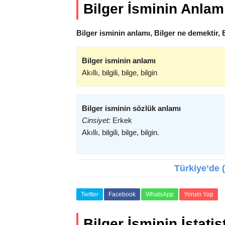
Bilger İsminin Anlam
Bilger isminin anlamı, Bilger ne demektir, 
Bilger isminin anlamı
Akıllı, bilgili, bilge, bilgin
Bilger isminin sözlük anlamı
Cinsiyet:
Erkek
Akıllı, bilgili, bilge, bilgin.
Türkiye’de (
Twitter
Facebook
WhatsApp
Yorum Yap
Bilger İsminin İstatist