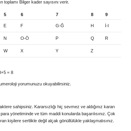
ın toplamı Bilger kader sayısını verir.
5
6
7
8
9
E
F
G-Ğ
H
İ-I
N
O-Ö
P
Q
R
W
X
Y
Z
 3+5 = 8
umeroloji yorumunuzu okuyabilirsiniz.
tere sahipsiniz. Kararsızlığı hiç sevmez ve aldığınız kararı
 para yönetiminde ve tüm maddi konularda başarılısınız. Çok
n kişilere sertlikle değil alçak gönüllülükle yaklaşmalısınız.