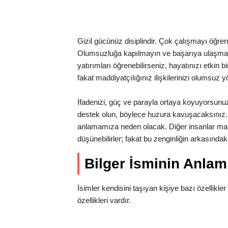
Gizil gücünüz disiplindir. Çok çalışmayı öğrenme
Olumsuzluğa kapılmayın ve başarıya ulaşmak iç
yatırımları öğrenebilirseniz, hayatınızı etkin b
fakat maddiyatçılığınız ilişkilerinizi olumsuz y
İfadenizi, güç ve parayla ortaya koyuyorsun
destek olun, böylece huzura kavuşacaksınız. 
anlamamıza neden olacak. Diğer insanlar mad
düşünebilirler; fakat bu zenginliğin arkasınd
Bilger İsminin Anla
İsimler kendisini taşıyan kişiye bazı özellikler 
özellikleri vardır.