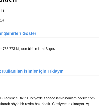
111
 14
r Şehirleri Göster
r 738.773 kişiden birinin ismi Bilger.
Kullanılan İsimler İçin Tıklayın
? Bu eğlenceli fikir Türkiye’de sadece ismininanlaminedirx.com
ıkarak şöyle bir resim hazırladık. Cinsiyete takılmayın. =)