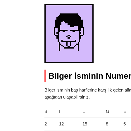
Bilger İsminin Numer
Bilger isminin baş harflerine karşılık gelen al
aşağıdan ulaşabilirsiniz.
B
İ
L
G
E
2
12
15
8
6