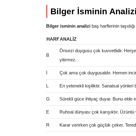
Bilger İsminin Analiz
Bilger isminin analizi
baş harflerinin taşıdığı a
HARF
ANALIZ
Önsezi duygusu çok kuvvetlidir. Herş
B
yitirmez.
İ
Çok ama çok duygusaldır. Hemen incinir
L
En yetenekli kişiliktir. Sanatsal yönler
G
Sürekli güce ihtiyaç duyar. Bunu elde e
E
Ruhsal dünyası çok karışıktır. Üzüntü 
R
Karar verirken çok güçlük çeker. Teredd