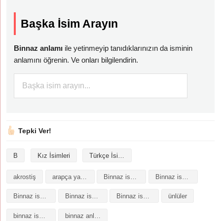
Başka İsim Arayın
Binnaz anlamı
ile yetinmeyip tanıdıklarınızın da isminin
anlamını öğrenin. Ve onları bilgilendirin.
Tepki Ver!
B
Kız İsimleri
Türkçe İsimler
akrostiş
arapça yazılışı
Binnaz isminin analizi
Binnaz isminin anlamı
Binnaz isminin baş harfleriyle şiir
Binnaz isminin kökeni
Binnaz isminin numerolojisi
ünlüler
binnaz isminin anlamı
binnaz anlami