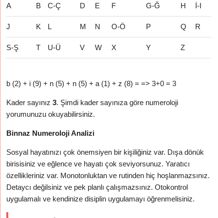
A
B
C-Ç
D
E
F
G-Ğ
H
İ-I
J
K
L
M
N
O-Ö
P
Q
R
S-Ş
T
U-Ü
V
W
X
Y
Z
b (2) + i (9) + n (5) + n (5) + a (1) + z (8) = => 3+0 = 3
Kader sayınız
3
. Şimdi kader sayınıza göre numeroloji
yorumunuzu okuyabilirsiniz.
Binnaz Numeroloji Analizi
Sosyal hayatınızı çok önemsiyen bir kişiliğiniz var. Dışa dönük
birisisiniz ve eğlence ve hayatı çok seviyorsunuz. Yaratıcı
özellikleriniz var. Monotonluktan ve rutinden hiç hoşlanmazsınız.
Detaycı değilsiniz ve pek planlı çalışmazsınız. Otokontrol
uygulamalı ve kendinize disiplin uygulamayı öğrenmelisiniz.