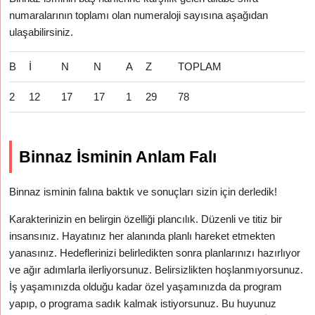
numaralarının toplamı olan numeraloji sayısına aşağıdan
ulaşabilirsiniz.
B
İ
N
N
A
Z
TOPLAM
2
12
17
17
1
29
78
Binnaz İsminin Anlam Falı
Binnaz isminin falına baktık ve sonuçları sizin için derledik!
Karakterinizin en belirgin özelliği plancılık. Düzenli ve titiz bir
insansınız. Hayatınız her alanında planlı hareket etmekten
yanasınız. Hedeflerinizi belirledikten sonra planlarınızı hazırlıyor
ve ağır adımlarla ilerliyorsunuz. Belirsizlikten hoşlanmıyorsunuz.
İş yaşamınızda olduğu kadar özel yaşamınızda da program
yapıp, o programa sadık kalmak istiyorsunuz. Bu huyunuz