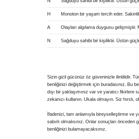
N
Sağduyu sahibi bir kişiliktir. Üstün güçl
H
Monoton bir yaşam tercih eder. Sakinlik 
A
Olayları algılama duygusu gelişmiştir.
N
Sağduyu sahibi bir kişiliktir. Üstün güçl
Sizin gizil gücünüz öz güveninizle ilintilidir.
benliğinizi değiştirmek için buradasınız. Bu benc
dışı bir yaklaşımınız var ve yaratıcı fikirlere
zekanızı kullanın. Ukala olmayın. Siz hırslı, o
İfadenizi, tam anlamıyla bireyselleştirme ve ya
sabırlı olmalısınız. Onlar sonuçları önceden gö
benliğinizi bulamayacaksınız.