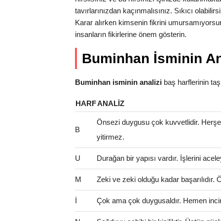
tavırlarınızdan kaçınmalısınız. Sıkıcı olabilirs
Karar alırken kimsenin fikrini umursamıyorsun
insanların fikirlerine önem gösterin.
Buminhan İsminin An
Buminhan isminin analizi
baş harflerinin taşıd
HARF
ANALIZ
Önsezi duygusu çok kuvvetlidir. Herş
B
yitirmez.
U
Durağan bir yapısı vardır. İşlerini ac
M
Zeki ve zeki olduğu kadar başarılıdır. Öze
İ
Çok ama çok duygusaldır. Hemen incinir