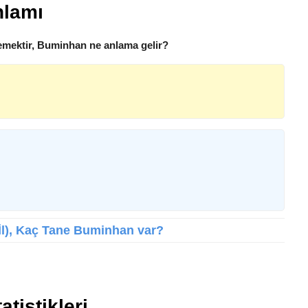
nlamı
mektir, Buminhan ne anlama gelir?
 İl), Kaç Tane Buminhan var?
tistikleri