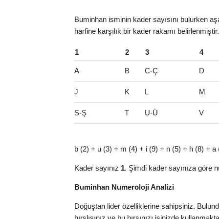
Buminhan isminin kader sayısını bulurken aşa
harfine karşılık bir kader rakamı belirlenmişti
1
2
3
4
A
B
C-Ç
D
J
K
L
M
S-Ş
T
U-Ü
V
b (2) + u (3) + m (4) + i (9) + n (5) + h (8) +
Kader sayınız
1
. Şimdi kader sayınıza göre n
Buminhan Numeroloji Analizi
Doğuştan lider özelliklerine sahipsiniz. Bulu
hırslısınız ve bu hırsınızı işinizde kullanma