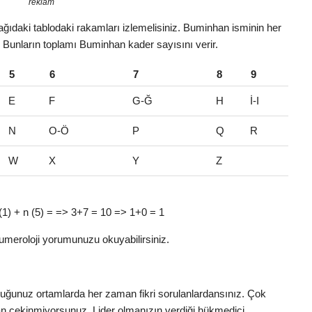
reklam
ğıdaki tablodaki rakamları izlemelisiniz. Buminhan isminin her
r. Bunların toplamı Buminhan kader sayısını verir.
5
6
7
8
9
E
F
G-Ğ
H
İ-I
N
O-Ö
P
Q
R
W
X
Y
Z
 a (1) + n (5) = => 3+7 = 10 => 1+0 = 1
umeroloji yorumunuzu okuyabilirsiniz.
nduğunuz ortamlarda her zaman fikri sorulanlardansınız. Çok
ktan çekinmiyorsunuz. Lider olmanızın verdiği hükmedici