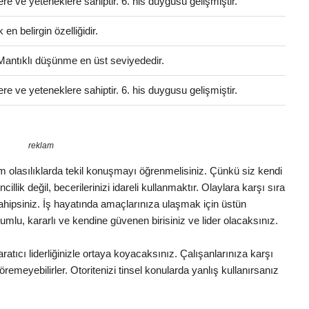
ere ve yeteneklere sahiptir. 6. his duygusu gelişmiştir.
en belirgin özelliğidir.
 Mantıklı düşünme en üst seviyededir.
ere ve yeteneklere sahiptir. 6. his duygusu gelişmiştir.
reklam
 Tüm olasılıklarda tekil konuşmayı öğrenmelisiniz. Çünkü siz kendi
illik değil, becerilerinizi idareli kullanmaktır. Olaylara karşı sıra
 sahipsiniz. İş hayatında amaçlarınıza ulaşmak için üstün
lumlu, kararlı ve kendine güvenen birisiniz ve lider olacaksınız.
ratıcı liderliğinizle ortaya koyacaksınız. Çalışanlarınıza karşı
remeyebilirler. Otoritenizi tinsel konularda yanlış kullanırsanız