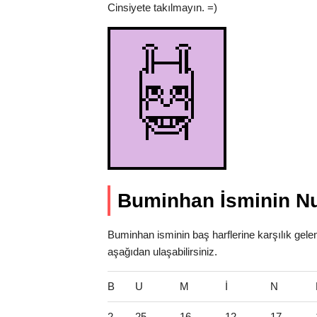
Cinsiyete takılmayın. =)
Buminhan İsminin Nu
Buminhan isminin baş harflerine karşılık gele
aşağıdan ulaşabilirsiniz.
B
U
M
İ
N
2
25
16
12
17