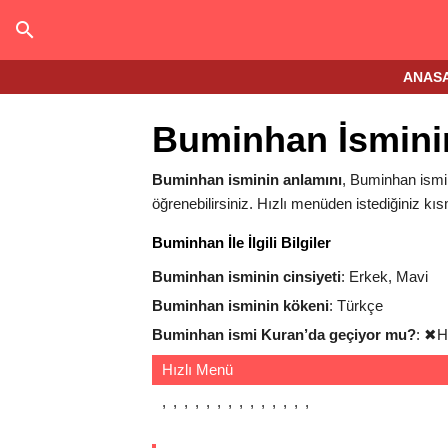
ANAS
Buminhan İsmini
Buminhan isminin anlamını
, Buminhan ismin
öğrenebilirsiniz. Hızlı menüden istediğiniz kıs
Buminhan İle İlgili Bilgiler
Buminhan isminin cinsiyeti
: Erkek, Mavi
Buminhan isminin kökeni
: Türkçe
Buminhan ismi Kuran’da geçiyor mu?
:
✖
H
Hızlı Menü