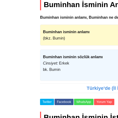
Buminhan İsminin A
Buminhan isminin anlamı, Buminhan ne de
Buminhan isminin anlamı
(bkz. Bumin)
Buminhan isminin sözlük anlamı
Cinsiyet:
Erkek
bk. Bumin
Türkiye’de (İl
Twitter
Facebook
WhatsApp
Yorum Yap
Buminhan İsminin İsta