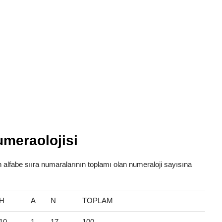
meraolojisi
n alfabe sııra numaralarının toplamı olan numeraloji sayısına
H
A
N
TOPLAM
10
1
17
100