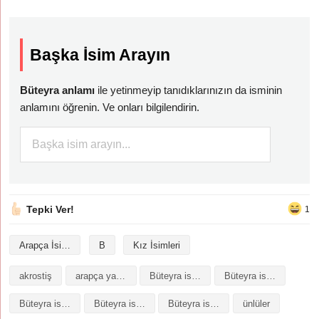
Başka İsim Arayın
Büteyra anlamı
ile yetinmeyip tanıdıklarınızın da isminin
anlamını öğrenin. Ve onları bilgilendirin.
Tepki Ver!
1
Arapça İsimler
B
Kız İsimleri
akrostiş
arapça yazılışı
Büteyra isminin analizi
Büteyra isminin anlamı
Büteyra isminin baş harfleriyle şiir
Büteyra isminin kökeni
Büteyra isminin numerolojisi
ünlüler