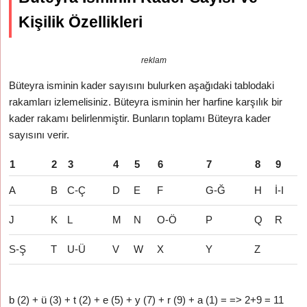
Kişilik Özellikleri
reklam
Büteyra isminin kader sayısını bulurken aşağıdaki tablodaki
rakamları izlemelisiniz. Büteyra isminin her harfine karşılık bir
kader rakamı belirlenmiştir. Bunların toplamı Büteyra kader
sayısını verir.
1
2
3
4
5
6
7
8
9
A
B
C-Ç
D
E
F
G-Ğ
H
İ-I
J
K
L
M
N
O-Ö
P
Q
R
S-Ş
T
U-Ü
V
W
X
Y
Z
b (2) + ü (3) + t (2) + e (5) + y (7) + r (9) + a (1) = => 2+9 = 11