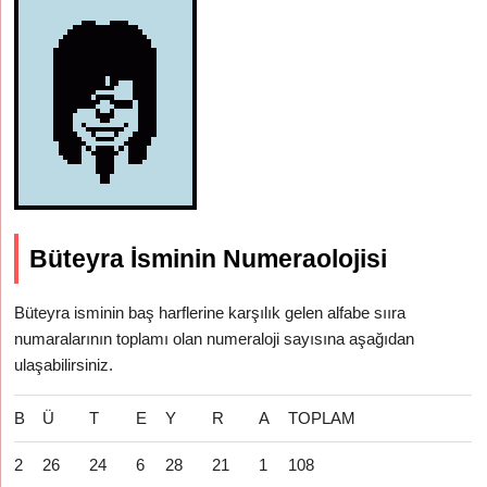
Büteyra İsminin Numeraolojisi
Büteyra isminin baş harflerine karşılık gelen alfabe sııra
numaralarının toplamı olan numeraloji sayısına aşağıdan
ulaşabilirsiniz.
B
Ü
T
E
Y
R
A
TOPLAM
2
26
24
6
28
21
1
108