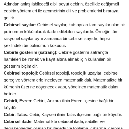
Adından anlaşılabileceği gibi, soyut cebirin, özellikle değişmeli
cebirin yöntemleri ile geometrinin dili ve problemlerini biraraya
getirir.
Cebirsel sayılar
: Cebirsel sayılar, katsayıları tam sayılar olan bir
polinomun kökü olarak ifade edilebilen sayılardır. Örneğin tüm
rasyonel sayılar aynı zamanda bir cebirsel sayıdır; hepsi
şeklindeki bir polinomun köküdür.
Cebirle gösterim (satranç)
: Cebirle gösterim satrançta
hamleleri belirtmek ve kayıt altına almak için kullanılan bir
gösterim biçimidir.
Cebirsel topoloji
: Cebirsel topoloji, topolojik uzayları cebirsel
gereç ve yöntemlerle inceleyen matematik dalı. Matematikte bir
kümenin üzerine döşenecek yapı, yönelinen matematik dalını
belirler.
Cebirli, Evren
: Cebirli, Ankara ilinin Evren ilçesine bağlı bir
köydür.
Cebir, Talas
: Cebir, Kayseri ilinin Talas ilçesine bağlı bir köydür.
Cebirsel ifade
: Matematikte cebirsel ifade, sabitler ve
değişkenlerden oluşan bir ifadedir ve toplama, çıkarma, çarpma,