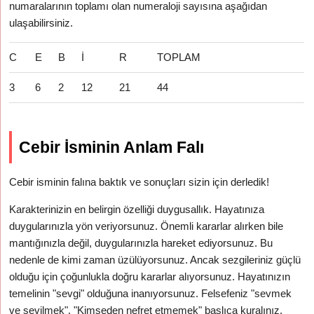
numaralarının toplamı olan numeraloji sayısına aşağıdan
ulaşabilirsiniz.
C
E
B
İ
R
TOPLAM
3
6
2
12
21
44
Cebir İsminin Anlam Falı
Cebir isminin falına baktık ve sonuçları sizin için derledik!
Karakterinizin en belirgin özelliği duygusallık. Hayatınıza
duygularınızla yön veriyorsunuz. Önemli kararlar alırken bile
mantığınızla değil, duygularınızla hareket ediyorsunuz. Bu
nedenle de kimi zaman üzülüyorsunuz. Ancak sezgileriniz güçlü
olduğu için çoğunlukla doğru kararlar alıyorsunuz. Hayatınızın
temelinin "sevgi" olduğuna inanıyorsunuz. Felsefeniz "sevmek
ve sevilmek". "Kimseden nefret etmemek" başlıca kuralınız.