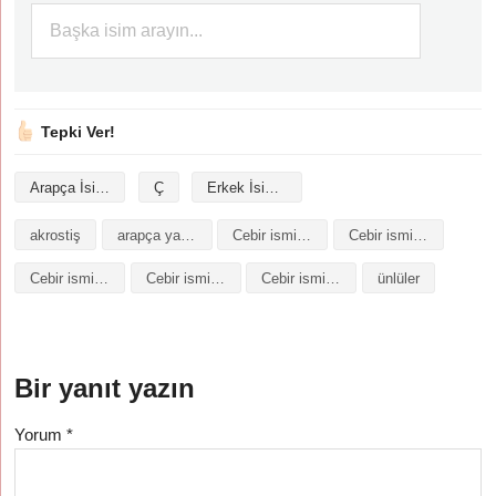
Tepki Ver!
Arapça İsimler
Ç
Erkek İsimleri
akrostiş
arapça yazılışı
Cebir isminin analizi
Cebir isminin anlamı
Cebir isminin baş harfleriyle şiir
Cebir isminin kökeni
Cebir isminin numerolojisi
ünlüler
Bir yanıt yazın
Yorum
*