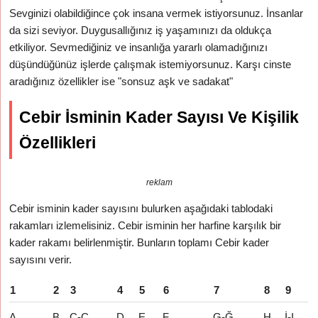
Sevginizi olabildiğince çok insana vermek istiyorsunuz. İnsanlar
da sizi seviyor. Duygusallığınız iş yaşamınızı da oldukça
etkiliyor. Sevmediğiniz ve insanlığa yararlı olamadığınızı
düşündüğünüz işlerde çalışmak istemiyorsunuz. Karşı cinste
aradığınız özellikler ise "sonsuz aşk ve sadakat"
Cebir İsminin Kader Sayısı Ve Kişilik
Özellikleri
reklam
Cebir isminin kader sayısını bulurken aşağıdaki tablodaki
rakamları izlemelisiniz. Cebir isminin her harfine karşılık bir
kader rakamı belirlenmiştir. Bunların toplamı Cebir kader
sayısını verir.
1
2
3
4
5
6
7
8
9
A
B
C-Ç
D
E
F
G-Ğ
H
İ-I