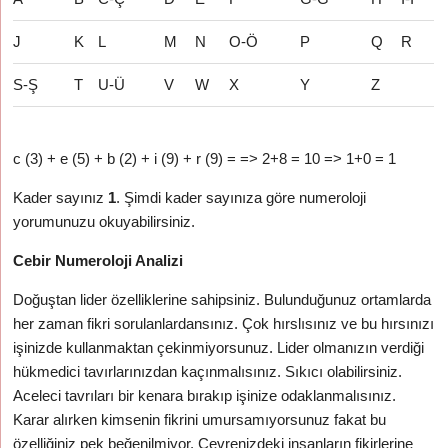
J
K
L
M
N
O-Ö
P
Q
R
S-Ş
T
U-Ü
V
W
X
Y
Z
c (3) + e (5) + b (2) + i (9) + r (9) = => 2+8 = 10 => 1+0 = 1
Kader sayınız
1
. Şimdi kader sayınıza göre numeroloji
yorumunuzu okuyabilirsiniz.
Cebir Numeroloji Analizi
Doğuştan lider özelliklerine sahipsiniz. Bulunduğunuz ortamlarda
her zaman fikri sorulanlardansınız. Çok hırslısınız ve bu hırsınızı
işinizde kullanmaktan çekinmiyorsunuz. Lider olmanızın verdiği
hükmedici tavırlarınızdan kaçınmalısınız. Sıkıcı olabilirsiniz.
Aceleci tavrıları bir kenara bırakıp işinize odaklanmalısınız.
Karar alırken kimsenin fikrini umursamıyorsunuz fakat bu
özelliğiniz pek beğenilmiyor. Çevrenizdeki insanların fikirlerine