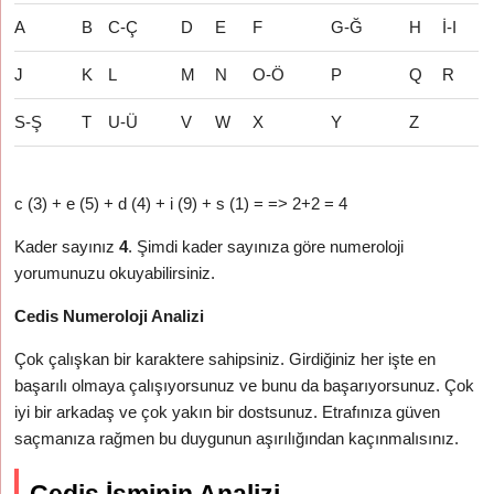
A
B
C-Ç
D
E
F
G-Ğ
H
İ-I
J
K
L
M
N
O-Ö
P
Q
R
S-Ş
T
U-Ü
V
W
X
Y
Z
c (3) + e (5) + d (4) + i (9) + s (1) = => 2+2 = 4
Kader sayınız
4
. Şimdi kader sayınıza göre numeroloji
yorumunuzu okuyabilirsiniz.
Cedis Numeroloji Analizi
Çok çalışkan bir karaktere sahipsiniz. Girdiğiniz her işte en
başarılı olmaya çalışıyorsunuz ve bunu da başarıyorsunuz. Çok
iyi bir arkadaş ve çok yakın bir dostsunuz. Etrafınıza güven
saçmanıza rağmen bu duygunun aşırılığından kaçınmalısınız.