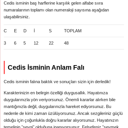
Cedis isminin baş harflerine karşılık gelen alfabe sııra
numaralarının toplamı olan numeraloji sayısına aşağıdan
ulaşabilirsiniz.
C
E
D
İ
S
TOPLAM
3
6
5
12
22
48
Cedis İsminin Anlam Falı
Cedis isminin falına baktık ve sonuçları sizin için derledik!
Karakterinizin en belirgin özelliği duygusallık. Hayatınıza
duygularınızla yön veriyorsunuz. Önemli kararlar alırken bile
mantığınızla değil, duygularınızla hareket ediyorsunuz. Bu
nedenle de kimi zaman üzülüyorsunuz. Ancak sezgileriniz güçlü
olduğu için çoğunlukla doğru kararlar alıyorsunuz. Hayatınızın
temelinin "sevgi" olduğuna inanıyorsunuz. Felsefeniz "sevmek