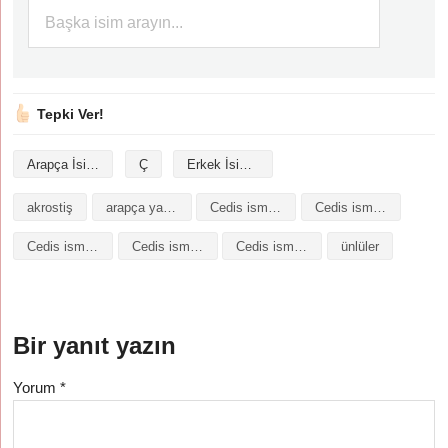
Tepki Ver!
Arapça İsimler
Ç
Erkek İsimleri
akrostiş
arapça yazılışı
Cedis isminin analizi
Cedis isminin anlamı
Cedis isminin baş harfleriyle şiir
Cedis isminin kökeni
Cedis isminin numerolojisi
ünlüler
Bir yanıt yazın
Yorum
*