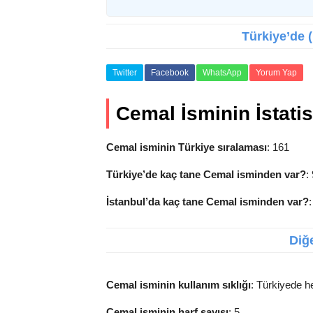
Türkiye’de (
Twitter
Facebook
WhatsApp
Yorum Yap
Cemal İsminin İstatist
Cemal isminin Türkiye sıralaması
: 161
Türkiye’de kaç tane Cemal isminden var?
:
İstanbul’da kaç tane Cemal isminden var?
Diğe
Cemal isminin kullanım sıklığı
: Türkiyede h
Cemal isminin harf sayısı
: 5