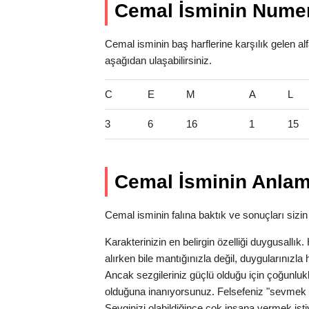
Cemal İsminin Numer
Cemal isminin baş harflerine karşılık gelen al
aşağıdan ulaşabilirsiniz.
C
E
M
A
L
3
6
16
1
15
Cemal İsminin Anlam
Cemal isminin falına baktık ve sonuçları sizin 
Karakterinizin en belirgin özelliği duygusallı
alırken bile mantığınızla değil, duygularınız
Ancak sezgileriniz güçlü olduğu için çoğunlukl
olduğuna inanıyorsunuz. Felsefeniz "sevmek 
Sevginizi olabildiğince çok insana vermek isti