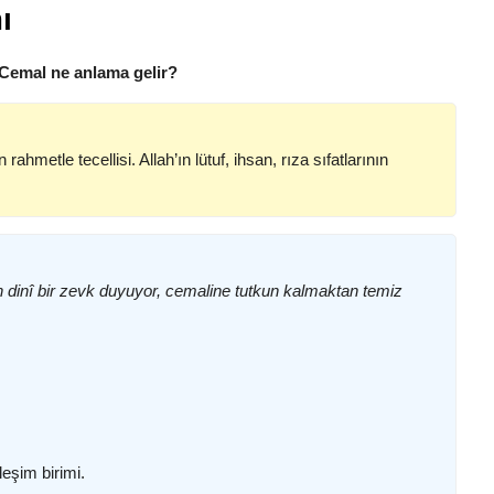
ı
 Cemal ne anlama gelir?
n rahmetle tecellisi. Allah’ın lütuf, ihsan, rıza sıfatlarının
 dinî bir zevk duyuyor, cemaline tutkun kalmaktan temiz
leşim birimi.