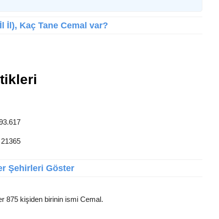
İl İl), Kaç Tane Cemal var?
ikleri
 93.617
: 21365
r Şehirleri Göster
er 875 kişiden birinin ismi Cemal.