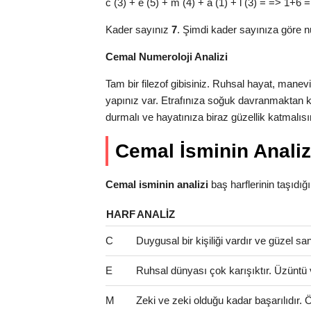
c (3) + e (5) + m (4) + a (1) + l (3) = => 1+6 =
Kader sayınız
7
. Şimdi kader sayınıza göre n
Cemal Numeroloji Analizi
Tam bir filezof gibisiniz. Ruhsal hayat, manev
yapınız var. Etrafınıza soğuk davranmaktan k
durmalı ve hayatınıza biraz güzellik katmalısı
Cemal İsminin Analiz
Cemal isminin analizi
baş harflerinin taşıdığı a
HARF
ANALIZ
C
Duygusal bir kişiliği vardır ve güzel san
E
Ruhsal dünyası çok karışıktır. Üzüntü 
M
Zeki ve zeki olduğu kadar başarılıdır. Öze