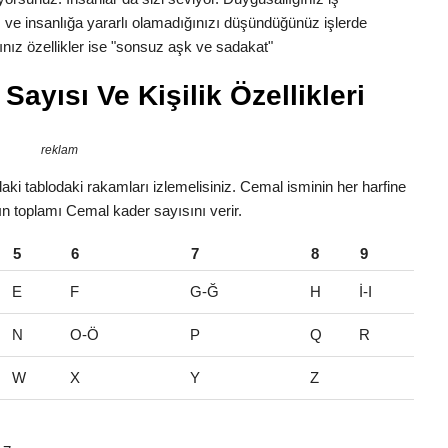
 ve insanlığa yararlı olamadığınızı düşündüğünüz işlerde
nız özellikler ise "sonsuz aşk ve sadakat"
ayısı Ve Kişilik Özellikleri
reklam
ki tablodaki rakamları izlemelisiniz. Cemal isminin her harfine
rın toplamı Cemal kader sayısını verir.
5
6
7
8
9
E
F
G-Ğ
H
İ-I
N
O-Ö
P
Q
R
W
X
Y
Z