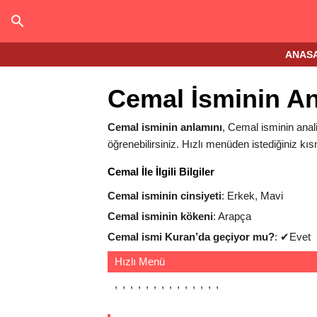
ANAS
Cemal İsminin An
Cemal isminin anlamını
, Cemal isminin anali
öğrenebilirsiniz. Hızlı menüden istediğiniz kıs
Cemal İle İlgili Bilgiler
Cemal isminin cinsiyeti
: Erkek, Mavi
Cemal isminin kökeni
: Arapça
Cemal ismi Kuran’da geçiyor mu?
:
✔
Evet
Hızlı Menü