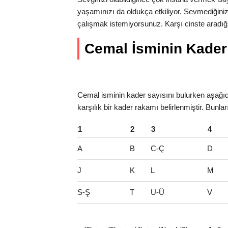
yaşamınızı da oldukça etkiliyor. Sevmediğiniz
çalışmak istemiyorsunuz. Karşı cinste aradığı
Cemal İsminin Kader S
Cemal isminin kader sayısını bulurken aşağıda
karşılık bir kader rakamı belirlenmiştir. Bunla
1
2
3
4
A
B
C-Ç
D
J
K
L
M
S-Ş
T
U-Ü
V