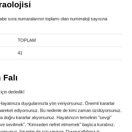
aolojisi
fabe sııra numaralarının toplamı olan numeraloji sayısına
TOPLAM
41
 Falı
için derledik!
k. Hayatınıza duygularınızla yön veriyorsunuz. Önemli kararlar
la hareket ediyorsunuz. Bu nedenle de kimi zaman üzülüyorsunuz.
a doğru kararlar alıyorsunuz. Hayatınızın temelinin "sevgi"
ve sevilmek". "Kimseden nefret etmemek" başlıca kuralınız.
yorsunuz. İnsanlar da sizi seviyor. Duygusallığınız iş