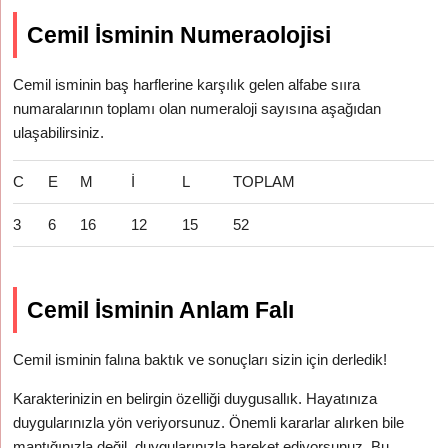
Cemil İsminin Numeraolojisi
Cemil isminin baş harflerine karşılık gelen alfabe sııra
numaralarının toplamı olan numeraloji sayısına aşağıdan
ulaşabilirsiniz.
C
E
M
İ
L
TOPLAM
3
6
16
12
15
52
Cemil İsminin Anlam Falı
Cemil isminin falına baktık ve sonuçları sizin için derledik!
Karakterinizin en belirgin özelliği duygusallık. Hayatınıza
duygularınızla yön veriyorsunuz. Önemli kararlar alırken bile
mantığınızla değil, duygularınızla hareket ediyorsunuz. Bu