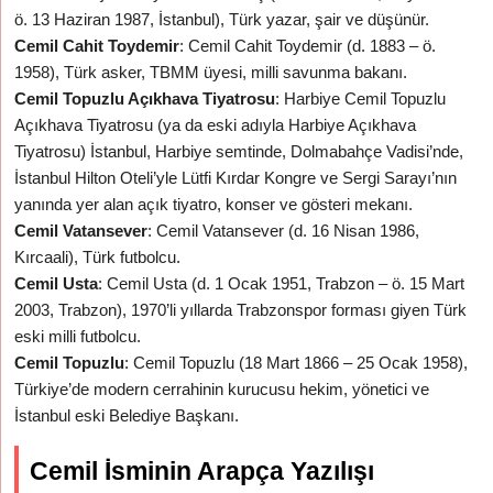
ö. 13 Haziran 1987, İstanbul), Türk yazar, şair ve düşünür.
Cemil Cahit Toydemir
: Cemil Cahit Toydemir (d. 1883 – ö.
1958), Türk asker, TBMM üyesi, milli savunma bakanı.
Cemil Topuzlu Açıkhava Tiyatrosu
: Harbiye Cemil Topuzlu
Açıkhava Tiyatrosu (ya da eski adıyla Harbiye Açıkhava
Tiyatrosu) İstanbul, Harbiye semtinde, Dolmabahçe Vadisi’nde,
İstanbul Hilton Oteli’yle Lütfi Kırdar Kongre ve Sergi Sarayı’nın
yanında yer alan açık tiyatro, konser ve gösteri mekanı.
Cemil Vatansever
: Cemil Vatansever (d. 16 Nisan 1986,
Kırcaali), Türk futbolcu.
Cemil Usta
: Cemil Usta (d. 1 Ocak 1951, Trabzon – ö. 15 Mart
2003, Trabzon), 1970’li yıllarda Trabzonspor forması giyen Türk
eski milli futbolcu.
Cemil Topuzlu
: Cemil Topuzlu (18 Mart 1866 – 25 Ocak 1958),
Türkiye’de modern cerrahinin kurucusu hekim, yönetici ve
İstanbul eski Belediye Başkanı.
Cemil İsminin Arapça Yazılışı