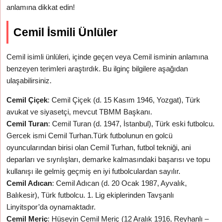
anlamına dikkat edin!
Cemil İsmili Ünlüler
Cemil isimli ünlüleri, içinde geçen veya Cemil isminin anlamına
benzeyen terimleri araştırdık. Bu ilginç bilgilere aşağıdan
ulaşabilirsiniz.
Cemil Çiçek
: Cemil Çiçek (d. 15 Kasım 1946, Yozgat), Türk
avukat ve siyasetçi, mevcut TBMM Başkanı.
Cemil Turan
: Cemil Turan (d. 1947, İstanbul), Türk eski futbolcu.
Gercek ismi Cemil Turhan.Türk futbolunun en golcü
oyuncularından birisi olan Cemil Turhan, futbol tekniği, ani
deparları ve sıyrılışları, demarke kalmasındaki başarısı ve topu
kullanışı ile gelmiş geçmiş en iyi futbolculardan sayılır.
Cemil Adıcan
: Cemil Adıcan (d. 20 Ocak 1987, Ayvalık,
Balıkesir), Türk futbolcu. 1. Lig ekiplerinden Tavşanlı
Linyitspor’da oynamaktadır.
Cemil Meriç
: Hüseyin Cemil Meriç (12 Aralık 1916, Reyhanlı –