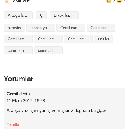
Tepki Ver!
2
2
Arapça İsimler
Ç
Erkek İsimleri
akrostiş
arapça yazılışı
Cemil isminin analizi
Cemil isminin anlamı
Cemil isminin baş harfleriyle şiir
Cemil isminin kökeni
Cemil isminin numerolojisi
ünlüler
cemil isminin anlamı
cemıl anlamı
Yorumlar
Cemil
dedi ki:
11 Ekim 2017, 16:28
Arapça yazılışını yanlış vermişsiniz doğrusu bu جميل.
Yanıtla