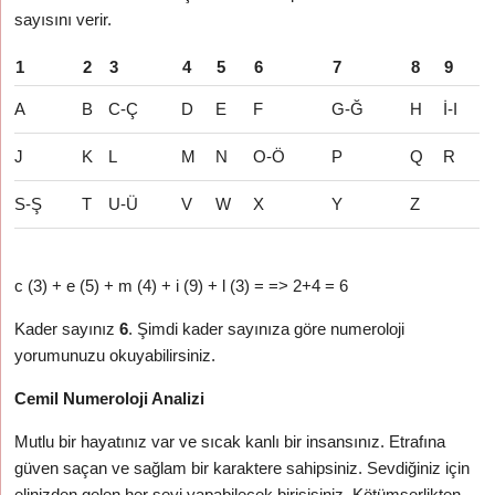
sayısını verir.
1
2
3
4
5
6
7
8
9
A
B
C-Ç
D
E
F
G-Ğ
H
İ-I
J
K
L
M
N
O-Ö
P
Q
R
S-Ş
T
U-Ü
V
W
X
Y
Z
c (3) + e (5) + m (4) + i (9) + l (3) = => 2+4 = 6
Kader sayınız
6
. Şimdi kader sayınıza göre numeroloji
yorumunuzu okuyabilirsiniz.
Cemil Numeroloji Analizi
Mutlu bir hayatınız var ve sıcak kanlı bir insansınız. Etrafına
güven saçan ve sağlam bir karaktere sahipsiniz. Sevdiğiniz için
elinizden gelen her şeyi yapabilecek birisisiniz. Kötümserlikten