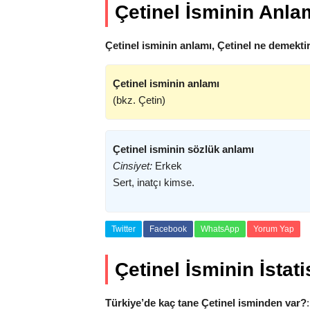
Çetinel İsminin Anla
Çetinel isminin anlamı, Çetinel ne demektir
Çetinel isminin anlamı
(bkz. Çetin)
Çetinel isminin sözlük anlamı
Cinsiyet:
Erkek
Sert, inatçı kimse.
Twitter
Facebook
WhatsApp
Yorum Yap
Çetinel İsminin İstatis
Türkiye’de kaç tane Çetinel isminden var?