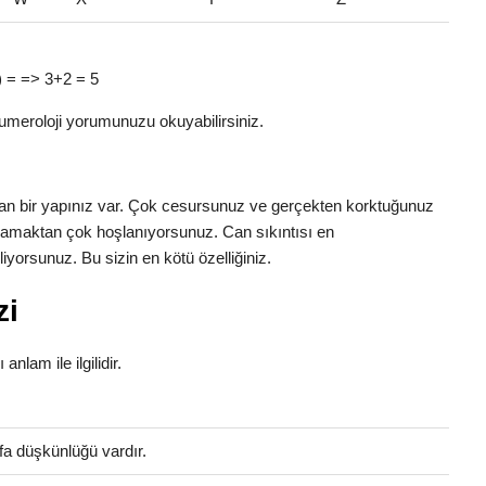
(3) = => 3+2 = 5
umeroloji yorumunuzu okuyabilirsiniz.
nınan bir yapınız var. Çok cesursunuz ve gerçekten korktuğunuz
aşamaktan çok hoşlanıyorsunuz. Can sıkıntısı en
yorsunuz. Bu sizin en kötü özelliğiniz.
zi
anlam ile ilgilidir.
fa düşkünlüğü vardır.