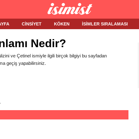
AYFA
CINSIYET
KÖKEN
İSIMLER SIRALAMASI
Anlamı Nedir?
lizini ve Çetinel ismiyle ilgili birçok bilgiyi bu sayfadan
ma geçiş yapabilirsiniz.
r