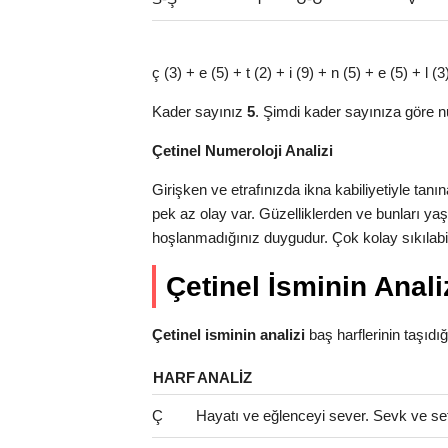
ç (3) + e (5) + t (2) + i (9) + n (5) + e (5) + l 
Kader sayınız
5
. Şimdi kader sayınıza göre n
Çetinel Numeroloji Analizi
Girişken ve etrafınızda ikna kabiliyetiyle ta
pek az olay var. Güzelliklerden ve bunları y
hoşlanmadığınız duygudur. Çok kolay sıkılabili
Çetinel İsminin Anali
Çetinel isminin analizi
baş harflerinin taşıdığı 
HARF
ANALIZ
Ç
Hayatı ve eğlenceyi sever. Sevk ve se