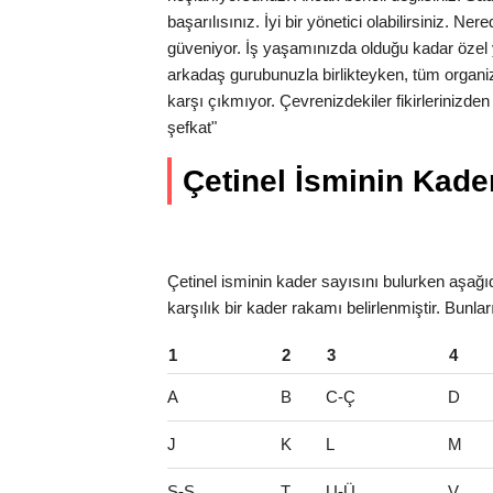
başarılısınız. İyi bir yönetici olabilirsiniz. N
güveniyor. İş yaşamınızda olduğu kadar özel 
arkadaş gurubunuzla birlikteyken, tüm organi
karşı çıkmıyor. Çevrenizdekiler fikirlerinizde
şefkat"
Çetinel İsminin Kader
Çetinel isminin kader sayısını bulurken aşağıd
karşılık bir kader rakamı belirlenmiştir. Bunlar
1
2
3
4
A
B
C-Ç
D
J
K
L
M
S-Ş
T
U-Ü
V