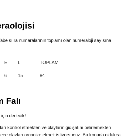
raolojisi
alfabe sııra numaralarının toplamı olan numeraloji sayısına
E
L
TOPLAM
6
15
84
m Falı
 için derledik!
anları kontrol etmekten ve olayların gidişatını belirlemekten
dece olayları organize etmek istiyorsunuz. Bu konuda oldukça