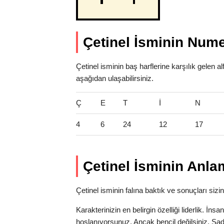
Çetinel İsminin Nume
Çetinel isminin baş harflerine karşılık gelen 
aşağıdan ulaşabilirsiniz.
Ç
E
T
İ
N
4
6
24
12
17
Çetinel İsminin Anla
Çetinel isminin falına baktık ve sonuçları sizin
Karakterinizin en belirgin özelliği liderlik. İns
hoşlanıyorsunuz. Ancak bencil değilsiniz. Sa