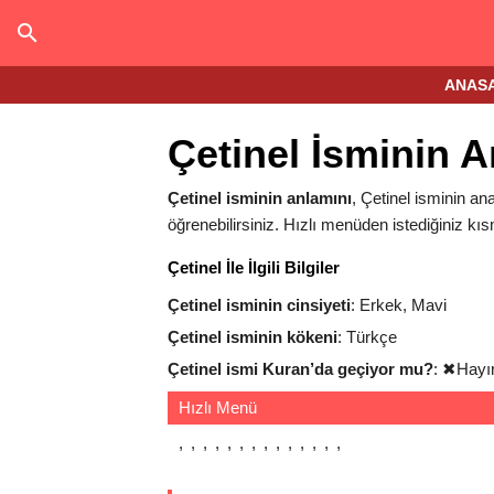
ANAS
Çetinel İsminin 
Çetinel isminin anlamını
, Çetinel isminin ana
öğrenebilirsiniz. Hızlı menüden istediğiniz kıs
Çetinel İle İlgili Bilgiler
Çetinel isminin cinsiyeti
: Erkek, Mavi
Çetinel isminin kökeni
: Türkçe
Çetinel ismi Kuran’da geçiyor mu?
:
✖
Hayı
Hızlı Menü