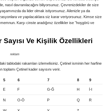
erede, nasıl davranılacağını biliyorsunuz. Çevrenizdekiler de size
yaşamınızda da lider olmak istiyorsunuz. Ailenizle ya da
zasyonlara ve yapılacaklara siz karar veriyorsunuz. Kimse size
n memnun. Karşı cinste aradığınız özellikler ise "hoşgörü ve
 Sayısı Ve Kişilik Özellikleri
reklam
aki tablodaki rakamları izlemelisiniz. Çetinel isminin her harfine
ın toplamı Çetinel kader sayısını verir.
5
6
7
8
9
E
F
G-Ğ
H
İ-I
N
O-Ö
P
Q
R
W
X
Y
Z