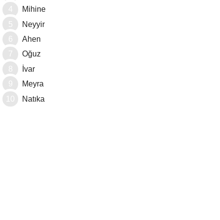
Mihine
Neyyir
Ahen
Oğuz
İvar
Meyra
Natıka