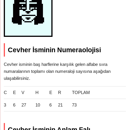
Cevher İsminin Numeraolojisi
Cevher isminin baş harflerine karşılık gelen alfabe sııra
numaralarının toplamı olan numeraloji sayısına aşağıdan
ulaşabilirsiniz.
C
E
V
H
E
R
TOPLAM
3
6
27
10
6
21
73
Cevher İsminin Anlam Falı