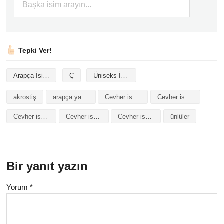
Tepki Ver!
Arapça İsimler
Ç
Üniseks İsimler
akrostiş
arapça yazılışı
Cevher isminin analizi
Cevher isminin anlamı
Cevher isminin baş harfleriyle şiir
Cevher isminin kökeni
Cevher isminin numerolojisi
ünlüler
Bir yanıt yazın
Yorum
*