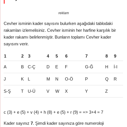
reklam
Cevher isminin kader sayısını bulurken aşağıdaki tablodaki
rakamları izlemelisiniz. Cevher isminin her harfine karşılık bir
kader rakamı belirlenmiştir. Bunların toplamı Cevher kader
sayısını verir.
1
2
3
4
5
6
7
8
9
A
B
C-Ç
D
E
F
G-Ğ
H
İ-I
J
K
L
M
N
O-Ö
P
Q
R
S-Ş
T
U-Ü
V
W
X
Y
Z
c (3) + e (5) + v (4) + h (8) + e (5) + r (9) = => 3+4 = 7
Kader sayınız
7
. Şimdi kader sayınıza göre numeroloji