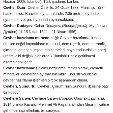
Haziran 2008, İstanbul), Türk işadamı, banker.
Cevher Özer
: Cevher Özer (d. 24 Ocak 1983; Manisa), Türk
basketbolcu. Banvit’te oynamaktadır. 2.05 metre boyundaki
oyuncu forvet pozisyonunda oynamaktadır.
Cevher Dudayev
: Cahar Dudayev, (Rusça:Джоха́р Муса́евич
Дуда́ев) (d. 15 Nisan 1944 – 21 Nisan 1996).
Cevher hazırlama mühendisliği
: Cevher hazırlama, kısaca,
üretilen doğal kaynakların metalurji, demir-çelik, cam, seramik,
çimento, deterjan, inşaat malzemeleri, boya endüstrisi ve enerji
üretimi gibi değişik alanlarda kullanılabilir hale getirilmesi
aşamalarını içerir.
Cevher hazırlama
: Cevher hazırlama, temel olarak, kıymetli
mineralleri cevherden ayırma işlemidir. Endüstriyel ölçekli
cevher hazırlama işlemleri birçok aşamadan oluşur.
Cevheri, Sungurlu
: Cevheri, Çorum ilinin Sungurlu ilçesine bağlı
bir köydür.
Cevhere Sarayı
: Cevhere Sarayı (Arapça: Qasr al-Gawhara),
1814 yılında Kavalalı Mehmet Ali Paşa tarafından Mısır’ın Kahire
şehrinde inşa ettirilmiş bir saraydır.