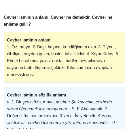
Cevher isminin anlamı, Cevher ne demektir, Cevher ne
anlama gelir?
Cevher isminin anlamı
1. Öz, maya. 2. Başlı başına, kendiliğinden olan. 3. Tıynet,
cibilliyet, soydan gelen, haslet, tabii istidat. 4. Kıymetli taş. 5.
Ebcet hesabında yalnız noktalı harfleri hesaplamaya
dayanan tarih düşürme şekli. 6. Kılıç namlusuna yapılan
menevişli süs.
Cevher isminin sözlük anlamı
a.
1. Bir şeyin özü, maya, gevher:
Şu kuvvetin, cevherin
sırrını öğrenmek için soruyorum. –
S. F. Abasıyanık. 2.
Değerli süs taşı, mücevher. 3.
mec.
İyi yetenek:
Avrupa
aristokratı, cevheri tükenmeye yüz tutmuş bir insandır. –
P.