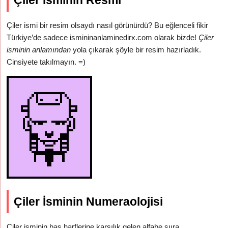
Çiler İsminin Resmi
Çiler ismi bir resim olsaydı nasıl görünürdü? Bu eğlenceli fikir
Türkiye’de sadece ismininanlaminedirx.com olarak bizde!
Çiler
isminin anlamından
yola çıkarak şöyle bir resim hazırladık.
Cinsiyete takılmayın. =)
Çiler İsminin Numeraolojisi
Çiler isminin baş harflerine karşılık gelen alfabe sııra