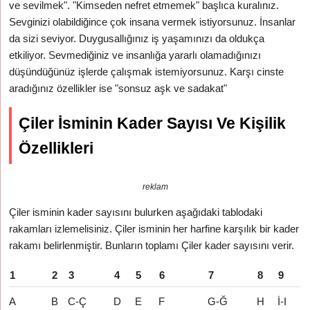
ve sevilmek". "Kimseden nefret etmemek" başlıca kuralınız.
Sevginizi olabildiğince çok insana vermek istiyorsunuz. İnsanlar
da sizi seviyor. Duygusallığınız iş yaşamınızı da oldukça
etkiliyor. Sevmediğiniz ve insanlığa yararlı olamadığınızı
düşündüğünüz işlerde çalışmak istemiyorsunuz. Karşı cinste
aradığınız özellikler ise "sonsuz aşk ve sadakat"
Çiler İsminin Kader Sayısı Ve Kişilik
Özellikleri
reklam
Çiler isminin kader sayısını bulurken aşağıdaki tablodaki
rakamları izlemelisiniz. Çiler isminin her harfine karşılık bir kader
rakamı belirlenmiştir. Bunların toplamı Çiler kader sayısını verir.
1
2
3
4
5
6
7
8
9
A
B
C-Ç
D
E
F
G-Ğ
H
İ-I