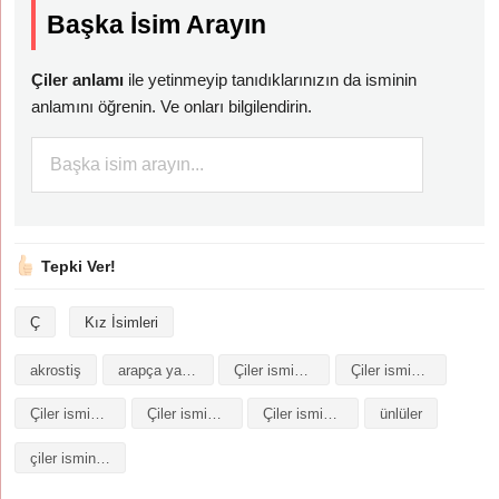
Başka İsim Arayın
Çiler anlamı
ile yetinmeyip tanıdıklarınızın da isminin
anlamını öğrenin. Ve onları bilgilendirin.
Tepki Ver!
Ç
Kız İsimleri
akrostiş
arapça yazılışı
Çiler isminin analizi
Çiler isminin anlamı
Çiler isminin baş harfleriyle şiir
Çiler isminin kökeni
Çiler isminin numerolojisi
ünlüler
çiler isminin anlamı