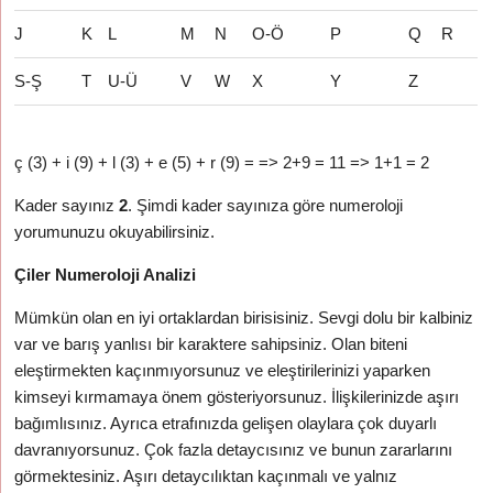
J
K
L
M
N
O-Ö
P
Q
R
S-Ş
T
U-Ü
V
W
X
Y
Z
ç (3) + i (9) + l (3) + e (5) + r (9) = => 2+9 = 11 => 1+1 = 2
Kader sayınız
2
. Şimdi kader sayınıza göre numeroloji
yorumunuzu okuyabilirsiniz.
Çiler Numeroloji Analizi
Mümkün olan en iyi ortaklardan birisisiniz. Sevgi dolu bir kalbiniz
var ve barış yanlısı bir karaktere sahipsiniz. Olan biteni
eleştirmekten kaçınmıyorsunuz ve eleştirilerinizi yaparken
kimseyi kırmamaya önem gösteriyorsunuz. İlişkilerinizde aşırı
bağımlısınız. Ayrıca etrafınızda gelişen olaylara çok duyarlı
davranıyorsunuz. Çok fazla detaycısınız ve bunun zararlarını
görmektesiniz. Aşırı detaycılıktan kaçınmalı ve yalnız