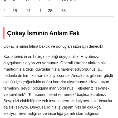
4
18
14
1
28
65
Çokay İsminin Anlam Falı
Çokay isminin falına baktık ve sonuçları sizin için derledik!
Karakterinizin en belirgin özelliği duygusallık. Hayatınıza
duygularınızla yön veriyorsunuz. Önemli kararlar alırken bile
mantığınızla değil, duygularınızla hareket ediyorsunuz. Bu
nedenle de kimi zaman üzülüyorsunuz. Ancak sezgileriniz güçlü
olduğu için çoğunlukla doğru kararlar alıyorsunuz. Hayatınızın
temelinin "sevgi" olduğuna inanıyorsunuz. Felsefeniz "sevmek
ve sevilmek". "Kimseden nefret etmemek" başlıca kuralınız.
Sevginizi olabildiğince çok insana vermek istiyorsunuz. İnsanlar
da sizi seviyor. Duygusallığınız iş yaşamınızı da oldukça
etkiliyor. Sevmediğiniz ve insanlığa yararlı olamadığınızı