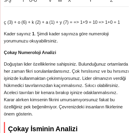
S-Ş
T
U-Ü
V
W
X
Y
Z
ç (3) + o (6) + k (2) + a (1) + y (7) = => 1+9 = 10 => 1+0 = 1
Kader sayınız
1
. Şimdi kader sayınıza göre numeroloji
yorumunuzu okuyabilirsiniz.
Çokay Numeroloji Analizi
Doğuştan lider özelliklerine sahipsiniz. Bulunduğunuz ortamlarda
her zaman fikri sorulanlardansınız. Çok hırslısınız ve bu hırsınızı
işinizde kullanmaktan çekinmiyorsunuz. Lider olmanızın verdiği
hükmedici tavırlarınızdan kaçınmalısınız. Sıkıcı olabilirsiniz.
Aceleci tavrıları bir kenara bırakıp işinize odaklanmalısınız.
Karar alırken kimsenin fikrini umursamıyorsunuz fakat bu
özelliğiniz pek beğenilmiyor. Çevrenizdeki insanların fikirlerine
önem gösterin.
Çokay İsminin Analizi