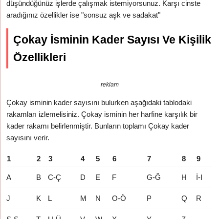
düşündüğünüz işlerde çalışmak istemiyorsunuz. Karşı cinste
aradığınız özellikler ise "sonsuz aşk ve sadakat"
Çokay İsminin Kader Sayısı Ve Kişilik
Özellikleri
reklam
Çokay isminin kader sayısını bulurken aşağıdaki tablodaki
rakamları izlemelisiniz. Çokay isminin her harfine karşılık bir
kader rakamı belirlenmiştir. Bunların toplamı Çokay kader
sayısını verir.
1
2
3
4
5
6
7
8
9
A
B
C-Ç
D
E
F
G-Ğ
H
İ-I
J
K
L
M
N
O-Ö
P
Q
R