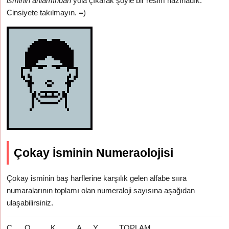
isminin anlamından
yola çıkarak şöyle bir resim hazırladık.
Cinsiyete takılmayın. =)
Çokay İsminin Numeraolojisi
Çokay isminin baş harflerine karşılık gelen alfabe sııra
numaralarının toplamı olan numeraloji sayısına aşağıdan
ulaşabilirsiniz.
Ç
O
K
A
Y
TOPLAM