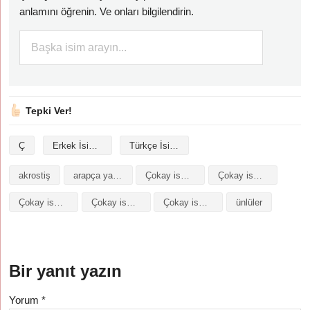
anlamını öğrenin. Ve onları bilgilendirin.
Tepki Ver!
Ç
Erkek İsimleri
Türkçe İsimler
akrostiş
arapça yazılışı
Çokay isminin analizi
Çokay isminin anlamı
Çokay isminin baş harfleriyle şiir
Çokay isminin kökeni
Çokay isminin numerolojisi
ünlüler
Bir yanıt yazın
Yorum
*