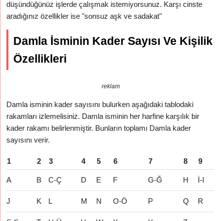
düşündüğünüz işlerde çalışmak istemiyorsunuz. Karşı cinste
aradığınız özellikler ise "sonsuz aşk ve sadakat"
Damla İsminin Kader Sayısı Ve Kişilik
Özellikleri
reklam
Damla isminin kader sayısını bulurken aşağıdaki tablodaki
rakamları izlemelisiniz. Damla isminin her harfine karşılık bir
kader rakamı belirlenmiştir. Bunların toplamı Damla kader
sayısını verir.
1
2
3
4
5
6
7
8
9
A
B
C-Ç
D
E
F
G-Ğ
H
İ-I
J
K
L
M
N
O-Ö
P
Q
R