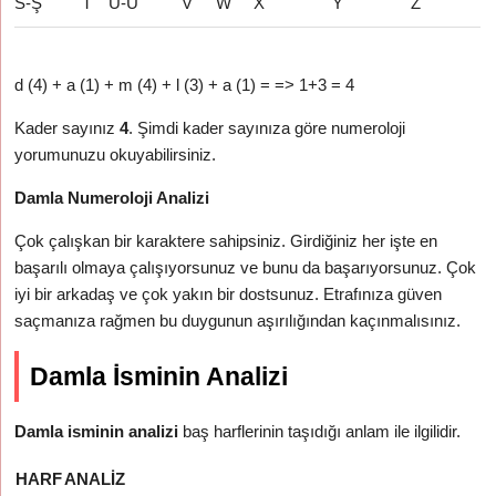
S-Ş
T
U-Ü
V
W
X
Y
Z
d (4) + a (1) + m (4) + l (3) + a (1) = => 1+3 = 4
Kader sayınız
4
. Şimdi kader sayınıza göre numeroloji
yorumunuzu okuyabilirsiniz.
Damla Numeroloji Analizi
Çok çalışkan bir karaktere sahipsiniz. Girdiğiniz her işte en
başarılı olmaya çalışıyorsunuz ve bunu da başarıyorsunuz. Çok
iyi bir arkadaş ve çok yakın bir dostsunuz. Etrafınıza güven
saçmanıza rağmen bu duygunun aşırılığından kaçınmalısınız.
Damla İsminin Analizi
Damla isminin analizi
baş harflerinin taşıdığı anlam ile ilgilidir.
HARF
ANALIZ