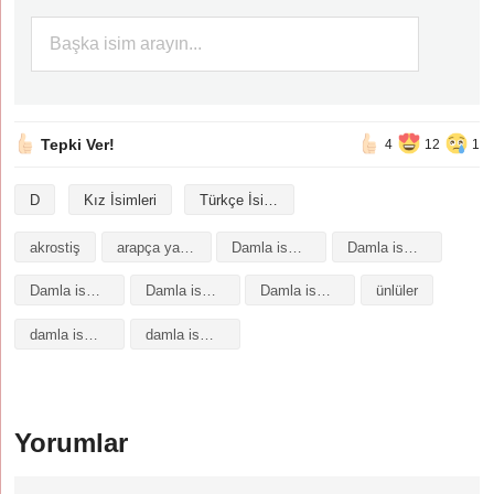
Tepki Ver!
4
12
1
D
Kız İsimleri
Türkçe İsimler
akrostiş
arapça yazılışı
Damla isminin analizi
Damla isminin anlamı
Damla isminin baş harfleriyle şiir
Damla isminin kökeni
Damla isminin numerolojisi
ünlüler
damla isminin anlamı
damla isminin anlamı nedir
Yorumlar