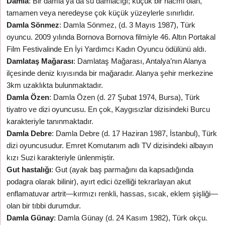
Damla
: Bir damla ya da su damlacığı; küçük bir hacmi olan,
tamamen veya neredeyse çok küçük yüzeylerle sınırlıdır.
Damla Sönmez
: Damla Sönmez, (d. 3 Mayıs 1987), Türk
oyuncu. 2009 yılında Bornova Bornova filmiyle 46. Altın Portakal
Film Festivalinde En İyi Yardımcı Kadın Oyuncu ödülünü aldı.
Damlataş Mağarası
: Damlataş Mağarası, Antalya’nın Alanya
ilçesinde deniz kıyısında bir mağaradır. Alanya şehir merkezine
3km uzaklıkta bulunmaktadır.
Damla Özen
: Damla Özen (d. 27 Şubat 1974, Bursa), Türk
tiyatro ve dizi oyuncusu. En çok, Kaygısızlar dizisindeki Burcu
karakteriyle tanınmaktadır.
Damla Debre
: Damla Debre (d. 17 Haziran 1987, İstanbul), Türk
dizi oyuncusudur. Emret Komutanım adlı TV dizisindeki albayın
kızı Suzi karakteriyle ünlenmiştir.
Gut hastalığı
: Gut (ayak baş parmağını da kapsadığında
podagra olarak bilinir), ayırt edici özelliği tekrarlayan akut
enflamatuvar artrit—kırmızı renkli, hassas, sıcak, eklem şişliği—
olan bir tıbbi durumdur.
Damla Günay
: Damla Günay (d. 24 Kasım 1982), Türk okçu.