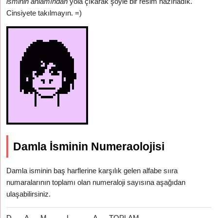
isminin anlamından
yola çıkarak şöyle bir resim hazırladık.
Cinsiyete takılmayın. =)
Damla İsminin Numeraolojisi
Damla isminin baş harflerine karşılık gelen alfabe sııra
numaralarının toplamı olan numeraloji sayısına aşağıdan
ulaşabilirsiniz.
D
A
M
L
A
TOPLAM