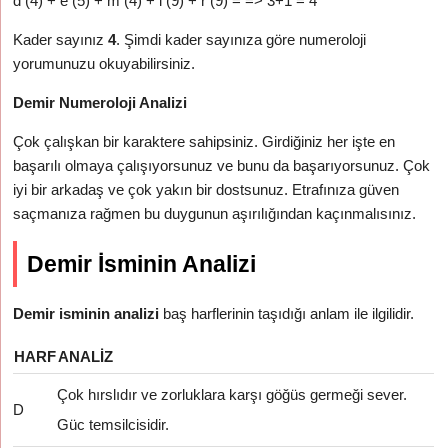
d (4) + e (5) + m (4) + i (9) + r (9) = => 3+1 = 4
Kader sayınız
4
. Şimdi kader sayınıza göre numeroloji
yorumunuzu okuyabilirsiniz.
Demir Numeroloji Analizi
Çok çalışkan bir karaktere sahipsiniz. Girdiğiniz her işte en
başarılı olmaya çalışıyorsunuz ve bunu da başarıyorsunuz. Çok
iyi bir arkadaş ve çok yakın bir dostsunuz. Etrafınıza güven
saçmanıza rağmen bu duygunun aşırılığından kaçınmalısınız.
Demir İsminin Analizi
Demir isminin analizi
baş harflerinin taşıdığı anlam ile ilgilidir.
HARF
ANALIZ
Çok hırslıdır ve zorluklara karşı göğüs germeği sever.
D
Güc temsilcisidir.