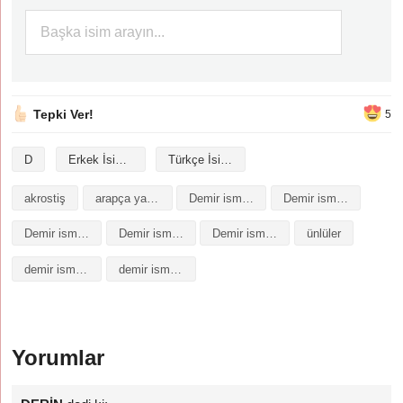
Tepki Ver!
5
D
Erkek İsimleri
Türkçe İsimler
akrostiş
arapça yazılışı
Demir isminin analizi
Demir isminin anlamı
Demir isminin baş harfleriyle şiir
Demir isminin kökeni
Demir isminin numerolojisi
ünlüler
demir isminin anlamı
demir isminin analizi
Yorumlar