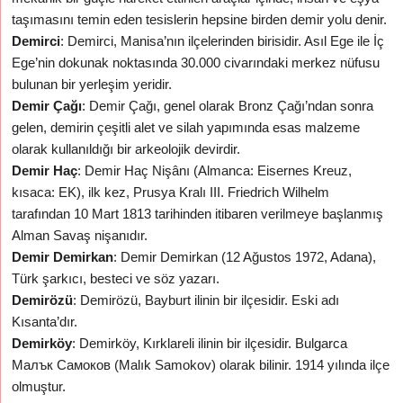
taşımasını temin eden tesislerin hepsine birden demir yolu denir.
Demirci
: Demirci, Manisa’nın ilçelerinden birisidir. Asıl Ege ile İç
Ege’nin dokunak noktasında 30.000 civarındaki merkez nüfusu
bulunan bir yerleşim yeridir.
Demir Çağı
: Demir Çağı, genel olarak Bronz Çağı’ndan sonra
gelen, demirin çeşitli alet ve silah yapımında esas malzeme
olarak kullanıldığı bir arkeolojik devirdir.
Demir Haç
: Demir Haç Nişânı (Almanca: Eisernes Kreuz,
kısaca: EK), ilk kez, Prusya Kralı III. Friedrich Wilhelm
tarafından 10 Mart 1813 tarihinden itibaren verilmeye başlanmış
Alman Savaş nişanıdır.
Demir Demirkan
: Demir Demirkan (12 Ağustos 1972, Adana),
Türk şarkıcı, besteci ve söz yazarı.
Demirözü
: Demirözü, Bayburt ilinin bir ilçesidir. Eski adı
Kısanta’dır.
Demirköy
: Demirköy, Kırklareli ilinin bir ilçesidir. Bulgarca
Малък Самоков (Malık Samokov) olarak bilinir. 1914 yılında ilçe
olmuştur.