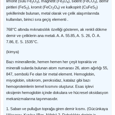
limonit (sulu Fe
O
), magnetit (Fe
O
), siderit (FeCO
), demir
2
3
3
4
3
piritleri (FeS
), kromit (FeCr
O
) ve kalkopirit (CuFeS
)
2
2
4
2
şekillerinde bulunan, metal olarak ve çelik alaşımlarında
kullanılan, birinci sıra geçiş elementi .
768°C altında mıknatıslılık özelliği gösteren, ak renkli dökme
demir ve çeliklerin ana metali. A. A. 55.85, A. S. 26, Ö. A.
7.86, E. S. 1535°C.
(kimya)
Bazı minerallerde, hemen hemen her çeşit toprakta ve
mineralli sularda bulunan atom numarası 26, atom ağırlığı 55,
847, sembolü Fe olan bir metal element. Hemoglobin,
miyoglobin, sitokrom, peroksidaz, katalaz gibi bazı
hemoproteinlerin temel kısmını oluşturur. Esas işlevi
oksijenin hemoglobin içinde dokulara ve hücresel oksidasyon
mekanizmalarına taşınmasıdır.
1. Saban ve pulluğun toprağa giren demir kısmı. (Gücünkaya
*Aksaray, Kızılca *Bor -Niğde) 2. Dabaklıkta derinin iç