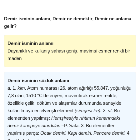
Demir isminin anlamı, Demir ne demektir, Demir ne anlama
gelir?
Demir isminin anlamı
Dayanıklı ve kullanış sahası geniş, mavimsi esmer renkli bir
maden
Demir isminin sözlük anlamı
a.
1.
kim.
Atom numarası 26, atom ağırlığı 55,847, yoğunluğu
7,8 olan, 1510 °C’de eriyen, mavimtırak esmer renkte,
özellikle çelik, döküm ve alaşımlar durumunda sanayide
kullanılmaya en elverişli element
(simgesi
Fe).
2.
sf.
Bu
elementten yapılmış:
Hemşiresiyle rıhtımın kenarındaki
demir kanepeye oturdular. –
P. Safa. 3. Bu elementten
yapılmış parça:
Ocak demiri. Kapı demiri. Pencere demiri.
4.