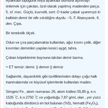
Ayakkabı topuğuna veya ayakkabı burnuna aşınmayı
önlemek için çakılan, özel olarak yapılmış madenden parça.
5.
sf. mec.
Güçlü, kuvvetli, sert:
O kadar çabuk uyanmıştı ki
kalbinin demir bir elle sıkıldığını duydu. –
S. F. Abasıyanık. 6.
den.
Çıpa.
Bir tenekelik ölçek.
Odun ve çıra parçalamakta kullanılan, ağız kısmı çelik, diğer
kısımları demirden yapılan kesici aygıt, tahra.
Çoban köpeklerinin boynuna takılan demir tasma.
< ET temür: demir. || demer || demür
Sağlamlık, dayanıklılık gibi özelliklerinden dolayı çoğu halk
inanmalarında ve büyüsel işlemlerde kullanılan maden.
Simgesi Fe , atom numarası 26, atom kütlesi 55,85 g, e.n.
°
°
1535
C, k.n.2750
C ve yoğunluğu 7,87 g/mL olan , yer yüzü
kabuğunda dördüncü en bol bulunan (%5), hematit (Fe
O
),
2
3