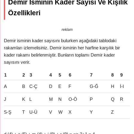
Demir İsminin Kader Sayısı Ve Kişilik
Özellikleri
reklam
Demir isminin kader sayısını bulurken aşağıdaki tablodaki
rakamları izlemelisiniz. Demir isminin her harfine karşılık bir
kader rakamı belirlenmiştir. Bunların toplamı Demir kader
sayısını verir.
1
2
3
4
5
6
7
8
9
A
B
C-Ç
D
E
F
G-Ğ
H
İ-I
J
K
L
M
N
O-Ö
P
Q
R
S-Ş
T
U-Ü
V
W
X
Y
Z