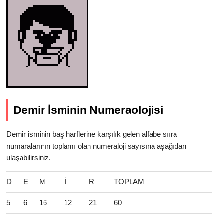
Demir İsminin Numeraolojisi
Demir isminin baş harflerine karşılık gelen alfabe sııra
numaralarının toplamı olan numeraloji sayısına aşağıdan
ulaşabilirsiniz.
D
E
M
İ
R
TOPLAM
5
6
16
12
21
60