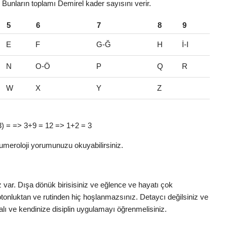
r. Bunların toplamı Demirel kader sayısını verir.
5
6
7
8
9
E
F
G-Ğ
H
İ-I
N
O-Ö
P
Q
R
W
X
Y
Z
l (3) = => 3+9 = 12 => 1+2 = 3
umeroloji yorumunuzu okuyabilirsiniz.
z var. Dışa dönük birisisiniz ve eğlence ve hayatı çok
otonluktan ve rutinden hiç hoşlanmazsınız. Detaycı değilsiniz ve
lı ve kendinize disiplin uygulamayı öğrenmelisiniz.