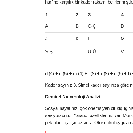
harfine karşılık bir kader rakamı belirlenmişti
1
2
3
4
A
B
C-Ç
D
J
K
L
M
S-Ş
T
U-Ü
V
d (4) + e (5) + m (4) + i (9) + r (9) + e (5) + 
Kader sayınız
3
. Şimdi kader sayınıza göre n
Demirel Numeroloji Analizi
Sosyal hayatınızı çok önemsiyen bir kişiliğini
seviyorsunuz. Yaratıcı özellikleriniz var. Mon
pek planlı çalışmazsınız. Otokontrol uygulama