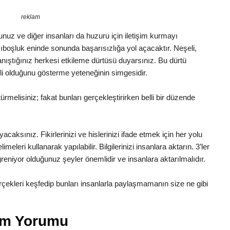
reklam
luğunuz ve diğer insanları da huzuru için iletişim kurmayı
boşluk eninde sonunda başarısızlığa yol açacaktır. Neşeli,
Tanıştığınız herkesi etkileme dürtüsü duyarsınız. Bu dürtü
li olduğunu gösterme yeteneğinin simgesidir.
melisiniz; fakat bunları gerçekleştirirken belli bir düzende
yacaksınız. Fikirlerinizi ve hislerinizi ifade etmek için her yolu
leri kullanarak yapılabilir. Bilgilerinizi insanlara aktarın. 3’ler
reniyor olduğunuz şeyler önemlidir ve insanlara aktarılmalıdır.
ekleri keşfedip bunları insanlarla paylaşmamanın size ne gibi
am Yorumu