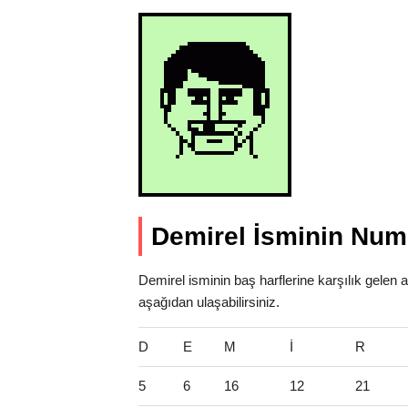
Demirel İsminin Nume
Demirel isminin baş harflerine karşılık gelen 
aşağıdan ulaşabilirsiniz.
D
E
M
İ
R
5
6
16
12
21