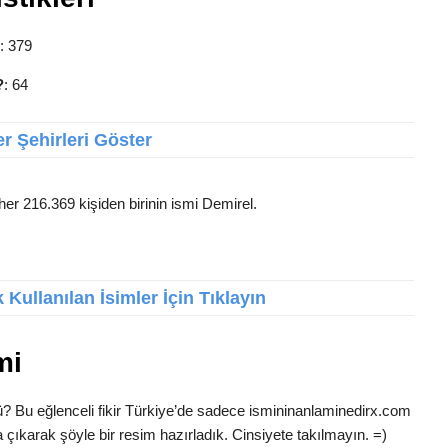
: 379
?
: 64
r Şehirleri Göster
her 216.369 kişiden birinin ismi Demirel.
Kullanılan İsimler İçin Tıklayın
mi
ü? Bu eğlenceli fikir Türkiye’de sadece ismininanlaminedirx.com
 çıkarak şöyle bir resim hazırladık. Cinsiyete takılmayın. =)