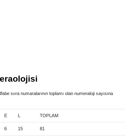
raolojisi
alfabe sııra numaralarının toplamı olan numeraloji sayısına
E
L
TOPLAM
6
15
81