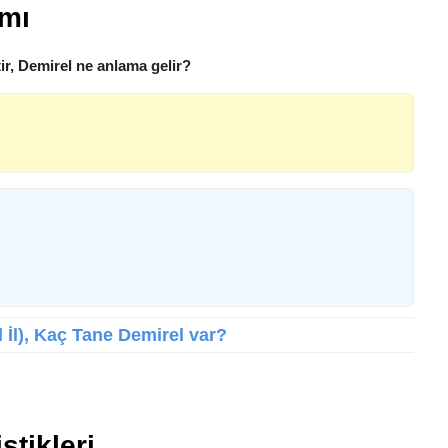
amı
ir, Demirel ne anlama gelir?
l İl), Kaç Tane Demirel var?
stikleri