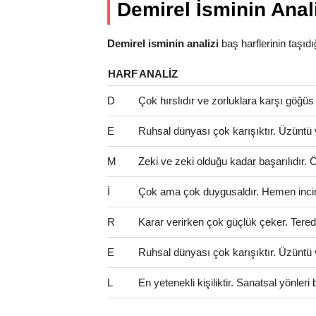
Demirel İsminin Anal
Demirel isminin analizi
baş harflerinin taşıdığı
HARF
ANALIZ
D
Çok hırslıdır ve zorluklara karşı göğüs
E
Ruhsal dünyası çok karışıktır. Üzüntü 
M
Zeki ve zeki olduğu kadar başarılıdır. Öze
İ
Çok ama çok duygusaldır. Hemen incinir
R
Karar verirken çok güçlük çeker. Teredd
E
Ruhsal dünyası çok karışıktır. Üzüntü 
L
En yetenekli kişiliktir. Sanatsal yönler