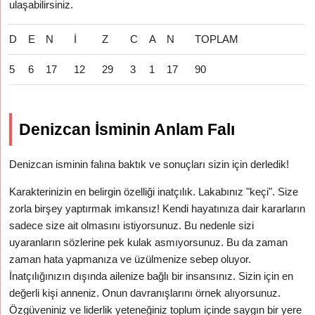
ulaşabilirsiniz.
D
E
N
İ
Z
C
A
N
TOPLAM
5
6
17
12
29
3
1
17
90
Denizcan İsminin Anlam Falı
Denizcan isminin falına baktık ve sonuçları sizin için derledik!
Karakterinizin en belirgin özelliği inatçılık. Lakabınız "keçi". Size
zorla birşey yaptırmak imkansız! Kendi hayatınıza dair kararların
sadece size ait olmasını istiyorsunuz. Bu nedenle sizi
uyaranların sözlerine pek kulak asmıyorsunuz. Bu da zaman
zaman hata yapmanıza ve üzülmenize sebep oluyor.
İnatçılığınızın dışında ailenize bağlı bir insansınız. Sizin için en
değerli kişi anneniz. Onun davranışlarını örnek alıyorsunuz.
Özgüveniniz ve liderlik yeteneğiniz toplum içinde saygın bir yere