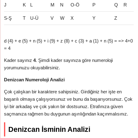
J
K
L
M
N
O-Ö
P
Q
R
S-Ş
T
U-Ü
V
W
X
Y
Z
d (4) + e (5) + n (5) + i (9) + z (8) + c (3) + a (1) + n (5) = => 4+0
= 4
Kader sayınız
4
. Şimdi kader sayınıza göre numeroloji
yorumunuzu okuyabilirsiniz.
Denizcan Numeroloji Analizi
Çok çalışkan bir karaktere sahipsiniz. Girdiğiniz her işte en
başarılı olmaya çalışıyorsunuz ve bunu da başarıyorsunuz. Çok
iyi bir arkadaş ve çok yakın bir dostsunuz. Etrafınıza güven
saçmanıza rağmen bu duygunun aşırılığından kaçınmalısınız.
Denizcan İsminin Analizi