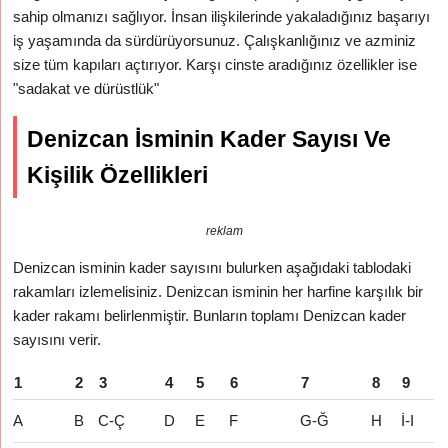
sahip olmanızı sağlıyor. İnsan ilişkilerinde yakaladığınız başarıyı
iş yaşamında da sürdürüyorsunuz. Çalışkanlığınız ve azminiz
size tüm kapıları açtırıyor. Karşı cinste aradığınız özellikler ise
"sadakat ve dürüstlük"
Denizcan İsminin Kader Sayısı Ve
Kişilik Özellikleri
reklam
Denizcan isminin kader sayısını bulurken aşağıdaki tablodaki
rakamları izlemelisiniz. Denizcan isminin her harfine karşılık bir
kader rakamı belirlenmiştir. Bunların toplamı Denizcan kader
sayısını verir.
1
2
3
4
5
6
7
8
9
A
B
C-Ç
D
E
F
G-Ğ
H
İ-I