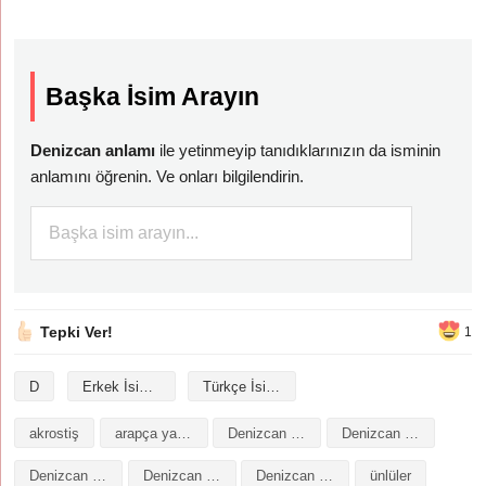
Başka İsim Arayın
Denizcan anlamı
ile yetinmeyip tanıdıklarınızın da isminin
anlamını öğrenin. Ve onları bilgilendirin.
Tepki Ver!
1
D
Erkek İsimleri
Türkçe İsimler
akrostiş
arapça yazılışı
Denizcan isminin analizi
Denizcan isminin anlamı
Denizcan isminin baş harfleriyle şiir
Denizcan isminin kökeni
Denizcan isminin numerolojisi
ünlüler