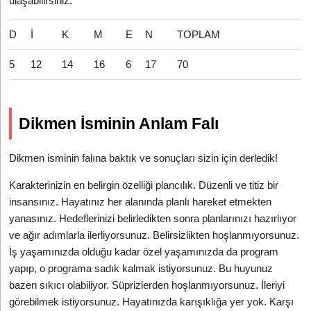
ulaşabilirsiniz.
D
İ
K
M
E
N
TOPLAM
5
12
14
16
6
17
70
Dikmen İsminin Anlam Falı
Dikmen isminin falına baktık ve sonuçları sizin için derledik!
Karakterinizin en belirgin özelliği plancılık. Düzenli ve titiz bir
insansınız. Hayatınız her alanında planlı hareket etmekten
yanasınız. Hedeflerinizi belirledikten sonra planlarınızı hazırlıyor
ve ağır adımlarla ilerliyorsunuz. Belirsizlikten hoşlanmıyorsunuz.
İş yaşamınızda olduğu kadar özel yaşamınızda da program
yapıp, o programa sadık kalmak istiyorsunuz. Bu huyunuz
bazen sıkıcı olabiliyor. Süprizlerden hoşlanmıyorsunuz. İleriyi
görebilmek istiyorsunuz. Hayatınızda karışıklığa yer yok. Karşı