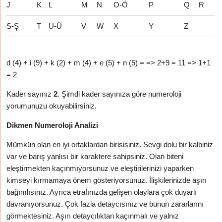
J
K
L
M
N
O-Ö
P
Q
R
S-Ş
T
U-Ü
V
W
X
Y
Z
d (4) + i (9) + k (2) + m (4) + e (5) + n (5) = => 2+9 = 11 => 1+1
= 2
Kader sayınız
2
. Şimdi kader sayınıza göre numeroloji
yorumunuzu okuyabilirsiniz.
Dikmen Numeroloji Analizi
Mümkün olan en iyi ortaklardan birisisiniz. Sevgi dolu bir kalbiniz
var ve barış yanlısı bir karaktere sahipsiniz. Olan biteni
eleştirmekten kaçınmıyorsunuz ve eleştirilerinizi yaparken
kimseyi kırmamaya önem gösteriyorsunuz. İlişkilerinizde aşırı
bağımlısınız. Ayrıca etrafınızda gelişen olaylara çok duyarlı
davranıyorsunuz. Çok fazla detaycısınız ve bunun zararlarını
görmektesiniz. Aşırı detaycılıktan kaçınmalı ve yalnız