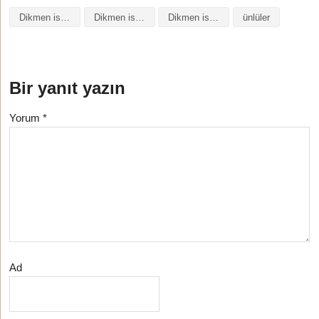
Dikmen isminin baş harfleriyle şiir
Dikmen isminin kökeni
Dikmen isminin numerolojisi
ünlüler
Bir yanıt yazın
Yorum
*
Ad