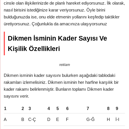
cinsle olan ilişkilerinizde de planlı hareket ediyorsunuz. İlk olarak,
nasıl birisini istediğinize karar veriyorsunuz. Öyle birini
bulduğunuzda ise, onu elde etmenin yollarını keşfedip taktikler
üretiyorsunuz. Çoğunlukla da amacınıza ulaşıyorsunuz
Dikmen İsminin Kader Sayısı Ve
Kişilik Özellikleri
reklam
Dikmen isminin kader sayısını bulurken aşağıdaki tablodaki
rakamları izlemelisiniz. Dikmen isminin her harfine karşılık bir
kader rakamı belirlenmiştir. Bunların toplamı Dikmen kader
sayısını verir.
1
2
3
4
5
6
7
8
9
A
B
C-Ç
D
E
F
G-Ğ
H
İ-I