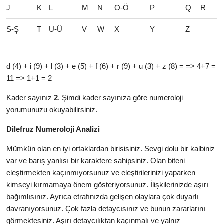
J
K
L
M
N
O-Ö
P
Q
R
S-Ş
T
U-Ü
V
W
X
Y
Z
d (4) + i (9) + l (3) + e (5) + f (6) + r (9) + u (3) + z (8) = => 4+7 =
11 => 1+1 = 2
Kader sayınız
2
. Şimdi kader sayınıza göre numeroloji
yorumunuzu okuyabilirsiniz.
Dilefruz Numeroloji Analizi
Mümkün olan en iyi ortaklardan birisisiniz. Sevgi dolu bir kalbiniz
var ve barış yanlısı bir karaktere sahipsiniz. Olan biteni
eleştirmekten kaçınmıyorsunuz ve eleştirilerinizi yaparken
kimseyi kırmamaya önem gösteriyorsunuz. İlişkilerinizde aşırı
bağımlısınız. Ayrıca etrafınızda gelişen olaylara çok duyarlı
davranıyorsunuz. Çok fazla detaycısınız ve bunun zararlarını
görmektesiniz. Aşırı detaycılıktan kaçınmalı ve yalnız