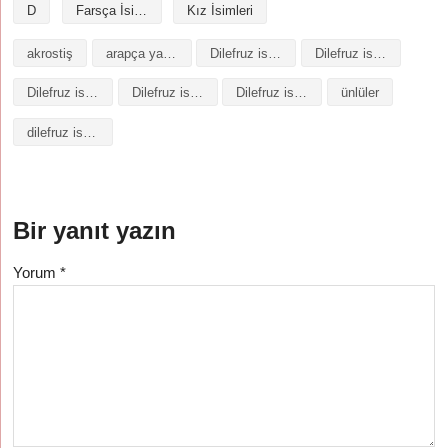
D
Farsça İsimler
Kız İsimleri
akrostiş
arapça yazılışı
Dilefruz isminin analizi
Dilefruz isminin anlamı
Dilefruz isminin baş harfleriyle şiir
Dilefruz isminin kökeni
Dilefruz isminin numerolojisi
ünlüler
dilefruz isminin anlamı
Bir yanıt yazın
Yorum
*