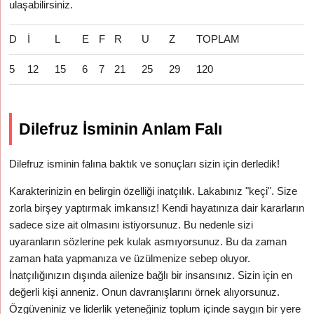
ulaşabilirsiniz.
D
İ
L
E
F
R
U
Z
TOPLAM
5
12
15
6
7
21
25
29
120
Dilefruz İsminin Anlam Falı
Dilefruz isminin falına baktık ve sonuçları sizin için derledik!
Karakterinizin en belirgin özelliği inatçılık. Lakabınız "keçi". Size
zorla birşey yaptırmak imkansız! Kendi hayatınıza dair kararların
sadece size ait olmasını istiyorsunuz. Bu nedenle sizi
uyaranların sözlerine pek kulak asmıyorsunuz. Bu da zaman
zaman hata yapmanıza ve üzülmenize sebep oluyor.
İnatçılığınızın dışında ailenize bağlı bir insansınız. Sizin için en
değerli kişi anneniz. Onun davranışlarını örnek alıyorsunuz.
Özgüveniniz ve liderlik yeteneğiniz toplum içinde saygın bir yere