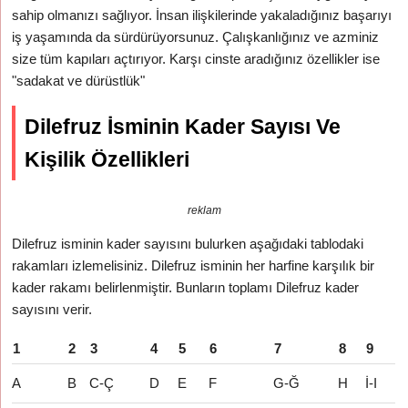
sahip olmanızı sağlıyor. İnsan ilişkilerinde yakaladığınız başarıyı
iş yaşamında da sürdürüyorsunuz. Çalışkanlığınız ve azminiz
size tüm kapıları açtırıyor. Karşı cinste aradığınız özellikler ise
"sadakat ve dürüstlük"
Dilefruz İsminin Kader Sayısı Ve
Kişilik Özellikleri
reklam
Dilefruz isminin kader sayısını bulurken aşağıdaki tablodaki
rakamları izlemelisiniz. Dilefruz isminin her harfine karşılık bir
kader rakamı belirlenmiştir. Bunların toplamı Dilefruz kader
sayısını verir.
1
2
3
4
5
6
7
8
9
A
B
C-Ç
D
E
F
G-Ğ
H
İ-I