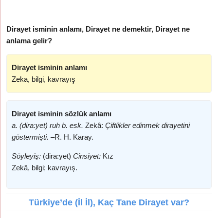
Dirayet isminin anlamı, Dirayet ne demektir, Dirayet ne
anlama gelir?
Dirayet isminin anlamı
Zeka, bilgi, kavrayış
Dirayet isminin sözlük anlamı
a. (dira:yet) ruh b. esk.
Zekâ:
Çiftlikler edinmek dirayetini
göstermişti. –
R. H. Karay.
Söyleyiş:
(dira:yet)
Cinsiyet:
Kız
Zekâ, bilgi; kavrayış.
Türkiye’de (İl İl), Kaç Tane Dirayet var?