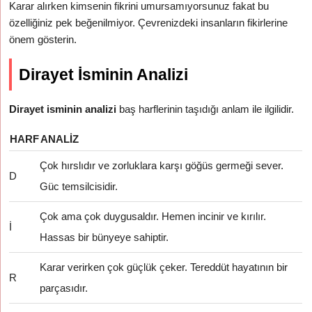
Karar alırken kimsenin fikrini umursamıyorsunuz fakat bu
özelliğiniz pek beğenilmiyor. Çevrenizdeki insanların fikirlerine
önem gösterin.
Dirayet İsminin Analizi
Dirayet isminin analizi
baş harflerinin taşıdığı anlam ile ilgilidir.
HARF
ANALIZ
Çok hırslıdır ve zorluklara karşı göğüs germeği sever.
D
Güc temsilcisidir.
Çok ama çok duygusaldır. Hemen incinir ve kırılır.
İ
Hassas bir bünyeye sahiptir.
Karar verirken çok güçlük çeker. Tereddüt hayatının bir
R
parçasıdır.