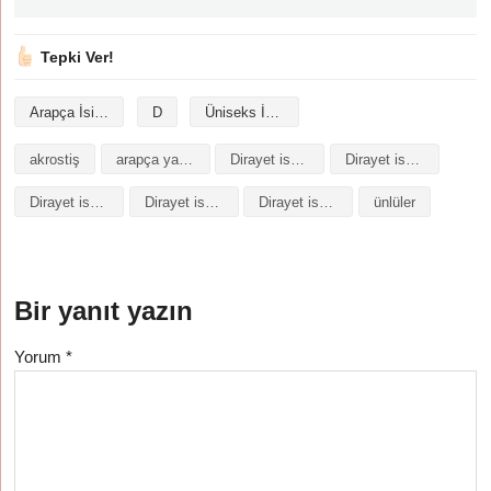
Tepki Ver!
Arapça İsimler
D
Üniseks İsimler
akrostiş
arapça yazılışı
Dirayet isminin analizi
Dirayet isminin anlamı
Dirayet isminin baş harfleriyle şiir
Dirayet isminin kökeni
Dirayet isminin numerolojisi
ünlüler
Bir yanıt yazın
Yorum
*