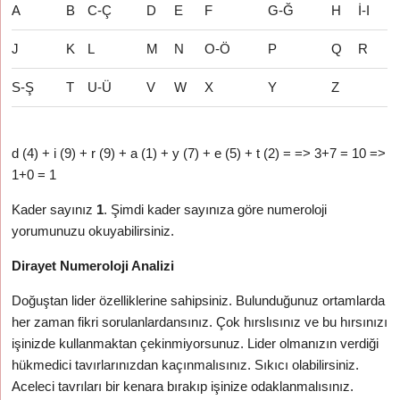
A
B
C-Ç
D
E
F
G-Ğ
H
İ-I
J
K
L
M
N
O-Ö
P
Q
R
S-Ş
T
U-Ü
V
W
X
Y
Z
d (4) + i (9) + r (9) + a (1) + y (7) + e (5) + t (2) = => 3+7 = 10 =>
1+0 = 1
Kader sayınız
1
. Şimdi kader sayınıza göre numeroloji
yorumunuzu okuyabilirsiniz.
Dirayet Numeroloji Analizi
Doğuştan lider özelliklerine sahipsiniz. Bulunduğunuz ortamlarda
her zaman fikri sorulanlardansınız. Çok hırslısınız ve bu hırsınızı
işinizde kullanmaktan çekinmiyorsunuz. Lider olmanızın verdiği
hükmedici tavırlarınızdan kaçınmalısınız. Sıkıcı olabilirsiniz.
Aceleci tavrıları bir kenara bırakıp işinize odaklanmalısınız.