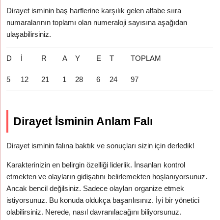
Dirayet isminin baş harflerine karşılık gelen alfabe sııra
numaralarının toplamı olan numeraloji sayısına aşağıdan
ulaşabilirsiniz.
D
İ
R
A
Y
E
T
TOPLAM
5
12
21
1
28
6
24
97
Dirayet İsminin Anlam Falı
Dirayet isminin falına baktık ve sonuçları sizin için derledik!
Karakterinizin en belirgin özelliği liderlik. İnsanları kontrol
etmekten ve olayların gidişatını belirlemekten hoşlanıyorsunuz.
Ancak bencil değilsiniz. Sadece olayları organize etmek
istiyorsunuz. Bu konuda oldukça başarılısınız. İyi bir yönetici
olabilirsiniz. Nerede, nasıl davranılacağını biliyorsunuz.