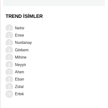
TREND İSIMLER
Nehir
Emre
Nurdanay
Görkem
Mihine
Neyyir
Ahen
Eban
Zülal
Ertok