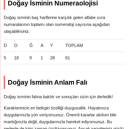
Doğay İsminin Numeraolojisi
Doğay isminin baş harflerine karşılık gelen alfabe sııra
numaralarının toplamı olan numeraloji sayısına aşağıdan
ulaşabilirsiniz.
D
O
Ğ
A
Y
TOPLAM
5
18
9
1
28
61
Doğay İsminin Anlam Falı
Doğay isminin falına baktık ve sonuçları sizin için derledik!
Karakterinizin en belirgin özelliği duygusallık. Hayatınıza
duygularınızla yön veriyorsunuz. Önemli kararlar alırken bile
mantığınızla değil, duygularınızla hareket ediyorsunuz. Bu
nedenle de kimi zaman üzülüyorsunuz. Ancak sezgileriniz güçlü