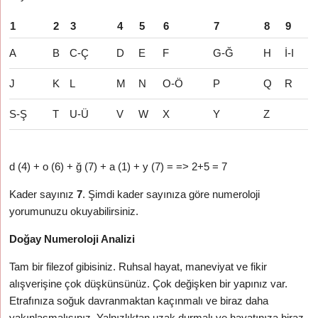
1
2
3
4
5
6
7
8
9
A
B
C-Ç
D
E
F
G-Ğ
H
İ-I
J
K
L
M
N
O-Ö
P
Q
R
S-Ş
T
U-Ü
V
W
X
Y
Z
d (4) + o (6) + ğ (7) + a (1) + y (7) = => 2+5 = 7
Kader sayınız
7
. Şimdi kader sayınıza göre numeroloji
yorumunuzu okuyabilirsiniz.
Doğay Numeroloji Analizi
Tam bir filezof gibisiniz. Ruhsal hayat, maneviyat ve fikir
alışverişine çok düşkünsünüz. Çok değişken bir yapınız var.
Etrafınıza soğuk davranmaktan kaçınmalı ve biraz daha
yakınlaşmalısınız. Yalnızlıktan uzak durmalı ve hayatınıza biraz