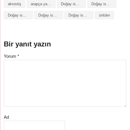
akrostiş
arapça yazılışı
Doğay isminin analizi
Doğay isminin anlamı
Doğay isminin baş harfleriyle şiir
Doğay isminin kökeni
Doğay isminin numerolojisi
ünlüler
Bir yanıt yazın
Yorum
*
Ad