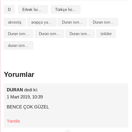
D
Erkek İsimleri
Türkçe İsimler
akrostiş
arapça yazılışı
Duran isminin analizi
Duran isminin anlamı
Duran isminin baş harfleriyle şiir
Duran isminin kökeni
Duran isminin numerolojisi
ünlüler
duran isminin anlamı
Yorumlar
DURAN
dedi ki:
1 Mart 2019, 10:39
BENCE ÇOK GÜZEL
Yanıtla