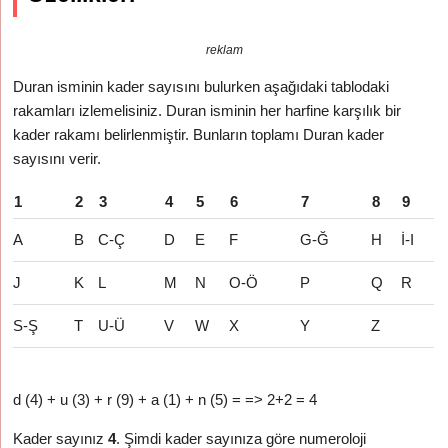
reklam
Duran isminin kader sayısını bulurken aşağıdaki tablodaki
rakamları izlemelisiniz. Duran isminin her harfine karşılık bir
kader rakamı belirlenmiştir. Bunların toplamı Duran kader
sayısını verir.
1
2
3
4
5
6
7
8
9
A
B
C-Ç
D
E
F
G-Ğ
H
İ-I
J
K
L
M
N
O-Ö
P
Q
R
S-Ş
T
U-Ü
V
W
X
Y
Z
d (4) + u (3) + r (9) + a (1) + n (5) = => 2+2 = 4
Kader sayınız
4
. Şimdi kader sayınıza göre numeroloji