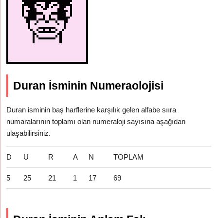
Duran İsminin Numeraolojisi
Duran isminin baş harflerine karşılık gelen alfabe sııra
numaralarının toplamı olan numeraloji sayısına aşağıdan
ulaşabilirsiniz.
D
U
R
A
N
TOPLAM
5
25
21
1
17
69