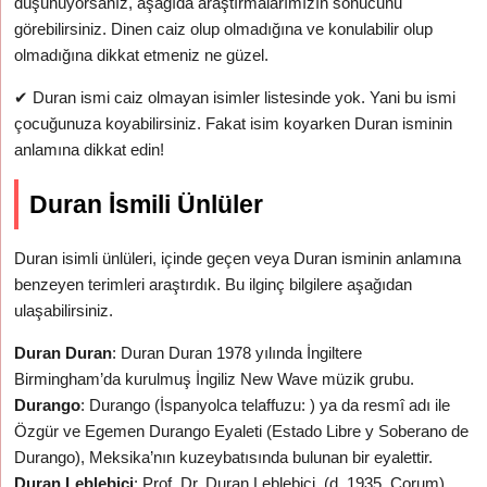
düşünüyorsanız, aşağıda araştırmalarımızın sonucunu
görebilirsiniz. Dinen caiz olup olmadığına ve konulabilir olup
olmadığına dikkat etmeniz ne güzel.
✔
Duran ismi caiz olmayan isimler listesinde yok. Yani bu ismi
çocuğunuza koyabilirsiniz. Fakat isim koyarken Duran isminin
anlamına dikkat edin!
Duran İsmili Ünlüler
Duran isimli ünlüleri, içinde geçen veya Duran isminin anlamına
benzeyen terimleri araştırdık. Bu ilginç bilgilere aşağıdan
ulaşabilirsiniz.
Duran Duran
: Duran Duran 1978 yılında İngiltere
Birmingham’da kurulmuş İngiliz New Wave müzik grubu.
Durango
: Durango (İspanyolca telaffuzu: ) ya da resmî adı ile
Özgür ve Egemen Durango Eyaleti (Estado Libre y Soberano de
Durango), Meksika’nın kuzeybatısında bulunan bir eyalettir.
Duran Leblebici
: Prof. Dr. Duran Leblebici, (d. 1935, Çorum),