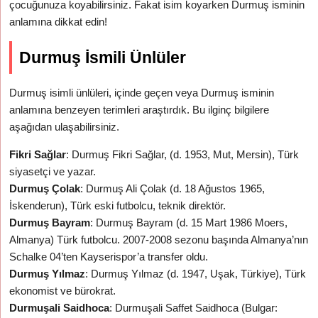
çocuğunuza koyabilirsiniz. Fakat isim koyarken Durmuş isminin
anlamına dikkat edin!
Durmuş İsmili Ünlüler
Durmuş isimli ünlüleri, içinde geçen veya Durmuş isminin
anlamına benzeyen terimleri araştırdık. Bu ilginç bilgilere
aşağıdan ulaşabilirsiniz.
Fikri Sağlar
: Durmuş Fikri Sağlar, (d. 1953, Mut, Mersin), Türk
siyasetçi ve yazar.
Durmuş Çolak
: Durmuş Ali Çolak (d. 18 Ağustos 1965,
İskenderun), Türk eski futbolcu, teknik direktör.
Durmuş Bayram
: Durmuş Bayram (d. 15 Mart 1986 Moers,
Almanya) Türk futbolcu. 2007-2008 sezonu başında Almanya’nın
Schalke 04’ten Kayserispor’a transfer oldu.
Durmuş Yılmaz
: Durmuş Yılmaz (d. 1947, Uşak, Türkiye), Türk
ekonomist ve bürokrat.
Durmuşali Saidhoca
: Durmuşali Saffet Saidhoca (Bulgar: