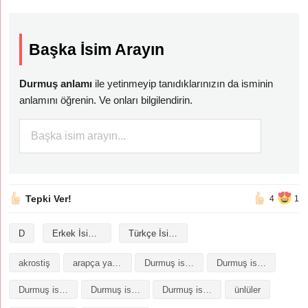
Başka İsim Arayın
Durmuş anlamı
ile yetinmeyip tanıdıklarınızın da isminin
anlamını öğrenin. Ve onları bilgilendirin.
Tepki Ver!
4
1
D
Erkek İsimleri
Türkçe İsimler
akrostiş
arapça yazılışı
Durmuş isminin analizi
Durmuş isminin anlamı
Durmuş isminin baş harfleriyle şiir
Durmuş isminin kökeni
Durmuş isminin numerolojisi
ünlüler