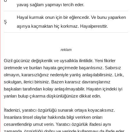
U
yavaş sağlam yapmayı tercih eder.
Hayal kurmak onun için bir eğlencedir. Ve bunu yaparken
Ş
aşırıya kaçmaktan hiç korkmaz. Hayalperesttir.
reklam
Gizil gücünüz değişkenlik ve uysallıkla ilintilidir. Yeni fikirler
üretmede ve bunları hayata geçirmede başarılısınız. Sabırsız
olmayın, kararsızlığınız nedeniyle yanlış anlaşılabilirsiniz. Lirik,
sokulgan, ilerici birisiniz. Bazen kararsız davranışlarınız
başkaları tarafından kolay anlaşılmayabilir. Hayatın içindeki iyi
yanları bulup çıkarma düşkünlüğünüze dikkat edin.
İfadenizi, yaratıcı özgürlüğü sunarak ortaya koyacaksınız.
İnsanlara tinsel olaylar hakkında bilgi verirken onları
cesaretlendirip umut verin. Yaratıcı özgürlük ifadesi aynı
zamanda, özgürlüğü doğru ve yerinde kullanmayı da ifade eder.