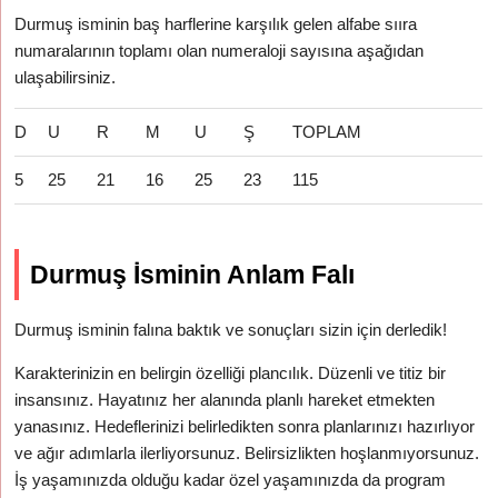
Durmuş isminin baş harflerine karşılık gelen alfabe sııra
numaralarının toplamı olan numeraloji sayısına aşağıdan
ulaşabilirsiniz.
D
U
R
M
U
Ş
TOPLAM
5
25
21
16
25
23
115
Durmuş İsminin Anlam Falı
Durmuş isminin falına baktık ve sonuçları sizin için derledik!
Karakterinizin en belirgin özelliği plancılık. Düzenli ve titiz bir
insansınız. Hayatınız her alanında planlı hareket etmekten
yanasınız. Hedeflerinizi belirledikten sonra planlarınızı hazırlıyor
ve ağır adımlarla ilerliyorsunuz. Belirsizlikten hoşlanmıyorsunuz.
İş yaşamınızda olduğu kadar özel yaşamınızda da program