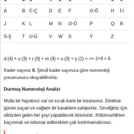
A
B
C-Ç
D
E
F
G-Ğ
H
İ-I
J
K
L
M
N
O-Ö
P
Q
R
S-Ş
T
U-Ü
V
W
X
Y
Z
d (4) + u (3) + r (9) + m (4) + u (3) + ş (1) = => 2+4 = 6
Kader sayınız
6
. Şimdi kader sayınıza göre numeroloji
yorumunuzu okuyabilirsiniz.
Durmuş Numeroloji Analizi
Mutlu bir hayatınız var ve sıcak kanlı bir insansınız. Etrafına
güven saçan ve sağlam bir karaktere sahipsiniz. Sevdiğiniz için
elinizden gelen her şeyi yapabilecek birisisiniz. Kötümserlikten
kaçınmalı ve istismar edilmekten çok korkmamalısınız.