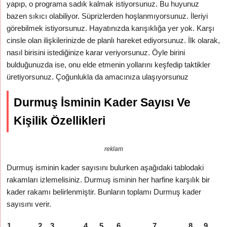
yapıp, o programa sadık kalmak istiyorsunuz. Bu huyunuz
bazen sıkıcı olabiliyor. Süprizlerden hoşlanmıyorsunuz. İleriyi
görebilmek istiyorsunuz. Hayatınızda karışıklığa yer yok. Karşı
cinsle olan ilişkilerinizde de planlı hareket ediyorsunuz. İlk olarak,
nasıl birisini istediğinize karar veriyorsunuz. Öyle birini
bulduğunuzda ise, onu elde etmenin yollarını keşfedip taktikler
üretiyorsunuz. Çoğunlukla da amacınıza ulaşıyorsunuz
Durmuş İsminin Kader Sayısı Ve
Kişilik Özellikleri
reklam
Durmuş isminin kader sayısını bulurken aşağıdaki tablodaki
rakamları izlemelisiniz. Durmuş isminin her harfine karşılık bir
kader rakamı belirlenmiştir. Bunların toplamı Durmuş kader
sayısını verir.
1
2
3
4
5
6
7
8
9