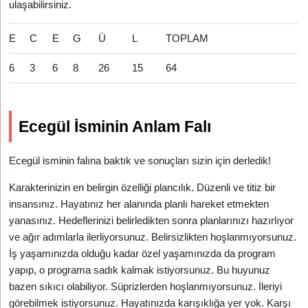
ulaşabilirsiniz.
E
C
E
G
Ü
L
TOPLAM
6
3
6
8
26
15
64
Ecegül İsminin Anlam Falı
Ecegül isminin falına baktık ve sonuçları sizin için derledik!
Karakterinizin en belirgin özelliği plancılık. Düzenli ve titiz bir
insansınız. Hayatınız her alanında planlı hareket etmekten
yanasınız. Hedeflerinizi belirledikten sonra planlarınızı hazırlıyor
ve ağır adımlarla ilerliyorsunuz. Belirsizlikten hoşlanmıyorsunuz.
İş yaşamınızda olduğu kadar özel yaşamınızda da program
yapıp, o programa sadık kalmak istiyorsunuz. Bu huyunuz
bazen sıkıcı olabiliyor. Süprizlerden hoşlanmıyorsunuz. İleriyi
görebilmek istiyorsunuz. Hayatınızda karışıklığa yer yok. Karşı