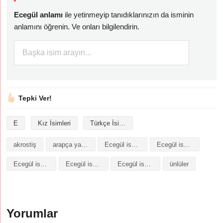
Ecegül anlamı
ile yetinmeyip tanıdıklarınızın da isminin
anlamını öğrenin. Ve onları bilgilendirin.
Tepki Ver!
E
Kız İsimleri
Türkçe İsimler
akrostiş
arapça yazılışı
Ecegül isminin analizi
Ecegül isminin anlamı
Ecegül isminin baş harfleriyle şiir
Ecegül isminin kökeni
Ecegül isminin numerolojisi
ünlüler
Yorumlar