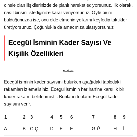
cinsle olan ilişkilerinizde de planlı hareket ediyorsunuz. İlk olarak,
nasıl birisini istediğinize karar veriyorsunuz. Öyle birini
bulduğunuzda ise, onu elde etmenin yollarını keşfedip taktikler
üretiyorsunuz. Çoğunlukla da amacınıza ulaşıyorsunuz
Ecegül İsminin Kader Sayısı Ve
Kişilik Özellikleri
reklam
Ecegül isminin kader sayısını bulurken aşağıdaki tablodaki
rakamları izlemelisiniz. Ecegül isminin her harfine karşılık bir
kader rakamı belirlenmiştir. Bunların toplamı Ecegül kader
sayısını verir.
1
2
3
4
5
6
7
8
9
A
B
C-Ç
D
E
F
G-Ğ
H
İ-I