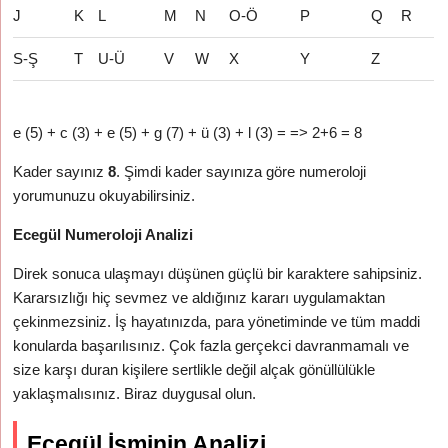
J
K
L
M
N
O-Ö
P
Q
R
S-Ş
T
U-Ü
V
W
X
Y
Z
e (5) + c (3) + e (5) + g (7) + ü (3) + l (3) = => 2+6 = 8
Kader sayınız
8
. Şimdi kader sayınıza göre numeroloji
yorumunuzu okuyabilirsiniz.
Ecegül Numeroloji Analizi
Direk sonuca ulaşmayı düşünen güçlü bir karaktere sahipsiniz.
Kararsızlığı hiç sevmez ve aldığınız kararı uygulamaktan
çekinmezsiniz. İş hayatınızda, para yönetiminde ve tüm maddi
konularda başarılısınız. Çok fazla gerçekci davranmamalı ve
size karşı duran kişilere sertlikle değil alçak gönüllülükle
yaklaşmalısınız. Biraz duygusal olun.
Ecegül İsminin Analizi