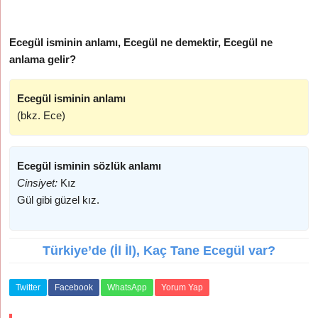
Ecegül isminin anlamı, Ecegül ne demektir, Ecegül ne
anlama gelir?
Ecegül isminin anlamı
(bkz. Ece)
Ecegül isminin sözlük anlamı
Cinsiyet:
Kız
Gül gibi güzel kız.
Türkiye’de (İl İl), Kaç Tane Ecegül var?
Twitter
Facebook
WhatsApp
Yorum Yap