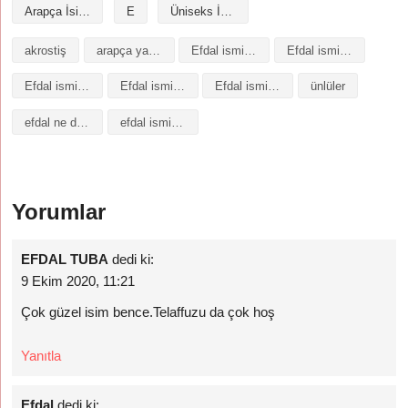
Arapça İsimler
E
Üniseks İsimler
akrostiş
arapça yazılışı
Efdal isminin analizi
Efdal isminin anlamı
Efdal isminin baş harfleriyle şiir
Efdal isminin kökeni
Efdal isminin numerolojisi
ünlüler
efdal ne demek
efdal isminin anlamı
Yorumlar
EFDAL TUBA
dedi ki:
9 Ekim 2020, 11:21
Çok güzel isim bence.Telaffuzu da çok hoş
Yanıtla
Efdal
dedi ki: