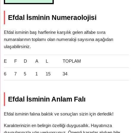
Efdal İsminin Numeraolojisi
Efdal isminin baş harflerine karşılık gelen alfabe sııra
numaralarının toplamı olan numeraloji sayısına aşağıdan
ulaşabilirsiniz.
E
F
D
A
L
TOPLAM
6
7
5
1
15
34
Efdal İsminin Anlam Falı
Efdal isminin falına baktık ve sonuçları sizin için derledik!
Karakterinizin en belirgin özelliği duygusallık. Hayatınıza
duygularınızla yön veriyorsunuz. Önemli kararlar alırken bile