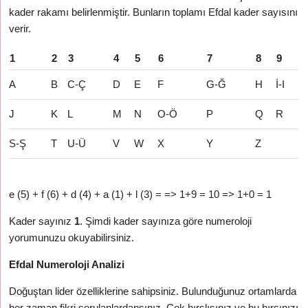
kader rakamı belirlenmiştir. Bunların toplamı Efdal kader sayısını
verir.
1
2
3
4
5
6
7
8
9
A
B
C-Ç
D
E
F
G-Ğ
H
İ-I
J
K
L
M
N
O-Ö
P
Q
R
S-Ş
T
U-Ü
V
W
X
Y
Z
e (5) + f (6) + d (4) + a (1) + l (3) = => 1+9 = 10 => 1+0 = 1
Kader sayınız
1
. Şimdi kader sayınıza göre numeroloji
yorumunuzu okuyabilirsiniz.
Efdal Numeroloji Analizi
Doğuştan lider özelliklerine sahipsiniz. Bulunduğunuz ortamlarda
her zaman fikri sorulanlardansınız. Çok hırslısınız ve bu hırsınızı