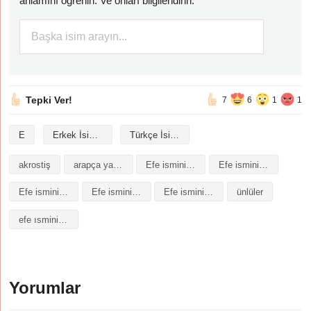
anlamını öğrenin. Ve onları bilgilendirin.
Tepki Ver!
7
6
1
1
E
Erkek İsimleri
Türkçe İsimler
akrostiş
arapça yazılışı
Efe isminin analizi
Efe isminin anlamı
Efe isminin baş harfleriyle şiir
Efe isminin kökeni
Efe isminin numerolojisi
ünlüler
efe ısminin anlamı
Yorumlar