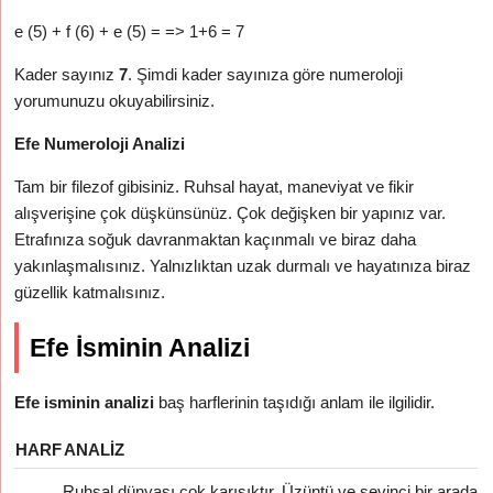
e (5) + f (6) + e (5) = => 1+6 = 7
Kader sayınız
7
. Şimdi kader sayınıza göre numeroloji
yorumunuzu okuyabilirsiniz.
Efe Numeroloji Analizi
Tam bir filezof gibisiniz. Ruhsal hayat, maneviyat ve fikir
alışverişine çok düşkünsünüz. Çok değişken bir yapınız var.
Etrafınıza soğuk davranmaktan kaçınmalı ve biraz daha
yakınlaşmalısınız. Yalnızlıktan uzak durmalı ve hayatınıza biraz
güzellik katmalısınız.
Efe İsminin Analizi
Efe isminin analizi
baş harflerinin taşıdığı anlam ile ilgilidir.
HARF
ANALIZ
Ruhsal dünyası çok karışıktır. Üzüntü ve sevinci bir arada