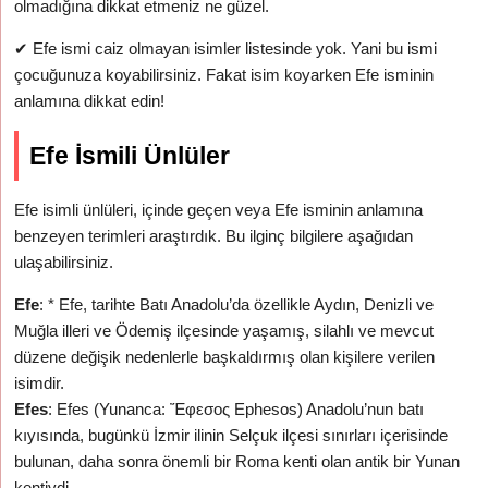
olmadığına dikkat etmeniz ne güzel.
✔
Efe ismi caiz olmayan isimler listesinde yok. Yani bu ismi
çocuğunuza koyabilirsiniz. Fakat isim koyarken Efe isminin
anlamına dikkat edin!
Efe İsmili Ünlüler
Efe isimli ünlüleri, içinde geçen veya Efe isminin anlamına
benzeyen terimleri araştırdık. Bu ilginç bilgilere aşağıdan
ulaşabilirsiniz.
Efe
: * Efe, tarihte Batı Anadolu’da özellikle Aydın, Denizli ve
Muğla illeri ve Ödemiş ilçesinde yaşamış, silahlı ve mevcut
düzene değişik nedenlerle başkaldırmış olan kişilere verilen
isimdir.
Efes
: Efes (Yunanca: Ἔφεσος Ephesos) Anadolu’nun batı
kıyısında, bugünkü İzmir ilinin Selçuk ilçesi sınırları içerisinde
bulunan, daha sonra önemli bir Roma kenti olan antik bir Yunan
kentiydi.