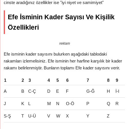
cinste aradığınız özellikler ise "iyi niyet ve samimiyet"
Efe İsminin Kader Sayısı Ve Kişilik
Özellikleri
reklam
Efe isminin kader sayısını bulurken aşağıdaki tablodaki
rakamları izlemelisiniz. Efe isminin her harfine karşılık bir kader
rakamı belirlenmiştir. Bunların toplamı Efe kader sayısını verir.
1
2
3
4
5
6
7
8
9
A
B
C-Ç
D
E
F
G-Ğ
H
İ-I
J
K
L
M
N
O-Ö
P
Q
R
S-Ş
T
U-Ü
V
W
X
Y
Z