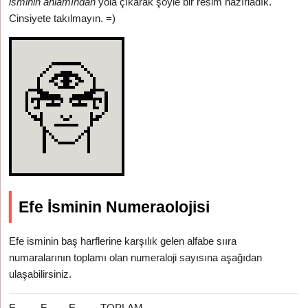
isminin anlamından
yola çıkarak şöyle bir resim hazırladık.
Cinsiyete takılmayın. =)
Efe İsminin Numeraolojisi
Efe isminin baş harflerine karşılık gelen alfabe sııra
numaralarının toplamı olan numeraloji sayısına aşağıdan
ulaşabilirsiniz.
E
F
E
TOPLAM