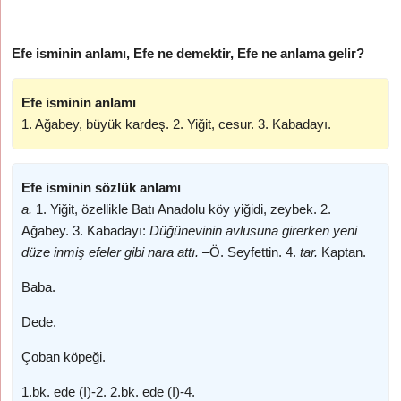
Efe isminin anlamı, Efe ne demektir, Efe ne anlama gelir?
Efe isminin anlamı
1. Ağabey, büyük kardeş. 2. Yiğit, cesur. 3. Kabadayı.
Efe isminin sözlük anlamı
a.
1. Yiğit, özellikle Batı Anadolu köy yiğidi, zeybek. 2.
Ağabey. 3. Kabadayı:
Düğünevinin avlusuna girerken yeni
düze inmiş efeler gibi nara attı. –
Ö. Seyfettin. 4.
tar.
Kaptan.
Baba.
Dede.
Çoban köpeği.
1.bk. ede (I)-2. 2.bk. ede (I)-4.