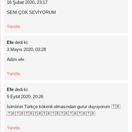
16 Şubat 2020, 23:17
SENİ ÇOK SEVİYORUM
Yanıtla
Efe
dedi ki:
3 Mayıs 2020, 03:28
Adím efe
Yanıtla
Efe
dedi ki:
5 Eylül 2020, 20:26
İsimimin Türkçe kökenli olmasından gurur duyuyorum 🇹🇷
🇹🇷🇹🇷🇹🇷🇹🇷🇹🇷🇹🇷🇹🇷🇹🇷🇹🇷🇹🇷
Yanıtla