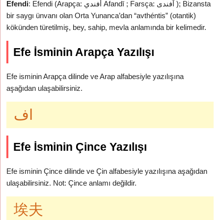
Efendi
: Efendi (Arapça: أفندي Afandī ; Farsça: آفندی ); Bizansta
bir saygı ünvanı olan Orta Yunanca’dan “avthéntis” (otantik)
kökünden türetilmiş, bey, sahip, mevla anlamında bir kelimedir.
Efe İsminin Arapça Yazılışı
Efe isminin Arapça dilinde ve Arap alfabesiyle yazılışına
aşağıdan ulaşabilirsiniz.
اف
Efe İsminin Çince Yazılışı
Efe isminin Çince dilinde ve Çin alfabesiyle yazılışına aşağıdan
ulaşabilirsiniz. Not: Çince anlamı değildir.
埃夫