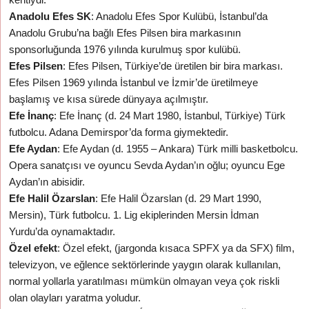
Anadolu Efes SK
: Anadolu Efes Spor Kulübü, İstanbul’da
Anadolu Grubu’na bağlı Efes Pilsen bira markasının
sponsorluğunda 1976 yılında kurulmuş spor kulübü.
Efes Pilsen
: Efes Pilsen, Türkiye’de üretilen bir bira markası.
Efes Pilsen 1969 yılında İstanbul ve İzmir’de üretilmeye
başlamış ve kısa sürede dünyaya açılmıştır.
Efe İnanç
: Efe İnanç (d. 24 Mart 1980, İstanbul, Türkiye) Türk
futbolcu. Adana Demirspor’da forma giymektedir.
Efe Aydan
: Efe Aydan (d. 1955 – Ankara) Türk milli basketbolcu.
Opera sanatçısı ve oyuncu Sevda Aydan’ın oğlu; oyuncu Ege
Aydan’ın abisidir.
Efe Halil Özarslan
: Efe Halil Özarslan (d. 29 Mart 1990,
Mersin), Türk futbolcu. 1. Lig ekiplerinden Mersin İdman
Yurdu’da oynamaktadır.
Özel efekt
: Özel efekt, (jargonda kısaca SPFX ya da SFX) film,
televizyon, ve eğlence sektörlerinde yaygın olarak kullanılan,
normal yollarla yaratılması mümkün olmayan veya çok riskli
olan olayları yaratma yoludur.