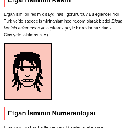
Efgan İsminin Resmi
Efgan ismi bir resim olsaydı nasıl görünürdü? Bu eğlenceli fikir
Türkiye’de sadece ismininanlaminedirx.com olarak bizde!
Efgan
isminin anlamından
yola çıkarak şöyle bir resim hazırladık.
Cinsiyete takılmayın. =)
Efgan İsminin Numeraolojisi
Efgan isminin baş harflerine karşılık gelen alfabe sııra