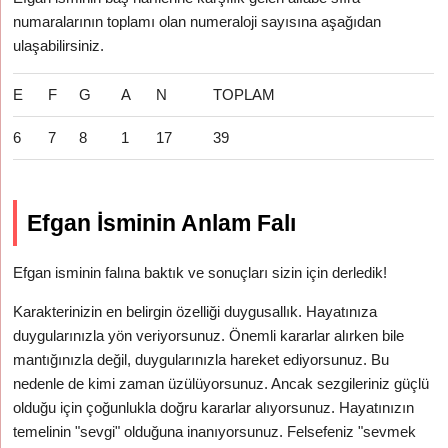
numaralarının toplamı olan numeraloji sayısına aşağıdan
ulaşabilirsiniz.
E
F
G
A
N
TOPLAM
6
7
8
1
17
39
Efgan İsminin Anlam Falı
Efgan isminin falına baktık ve sonuçları sizin için derledik!
Karakterinizin en belirgin özelliği duygusallık. Hayatınıza
duygularınızla yön veriyorsunuz. Önemli kararlar alırken bile
mantığınızla değil, duygularınızla hareket ediyorsunuz. Bu
nedenle de kimi zaman üzülüyorsunuz. Ancak sezgileriniz güçlü
olduğu için çoğunlukla doğru kararlar alıyorsunuz. Hayatınızın
temelinin "sevgi" olduğuna inanıyorsunuz. Felsefeniz "sevmek