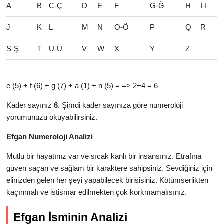
A
B
C-Ç
D
E
F
G-Ğ
H
İ-I
J
K
L
M
N
O-Ö
P
Q
R
S-Ş
T
U-Ü
V
W
X
Y
Z
e (5) + f (6) + g (7) + a (1) + n (5) = => 2+4 = 6
Kader sayınız
6
. Şimdi kader sayınıza göre numeroloji
yorumunuzu okuyabilirsiniz.
Efgan Numeroloji Analizi
Mutlu bir hayatınız var ve sıcak kanlı bir insansınız. Etrafına
güven saçan ve sağlam bir karaktere sahipsiniz. Sevdiğiniz için
elinizden gelen her şeyi yapabilecek birisisiniz. Kötümserlikten
kaçınmalı ve istismar edilmekten çok korkmamalısınız.
Efgan İsminin Analizi