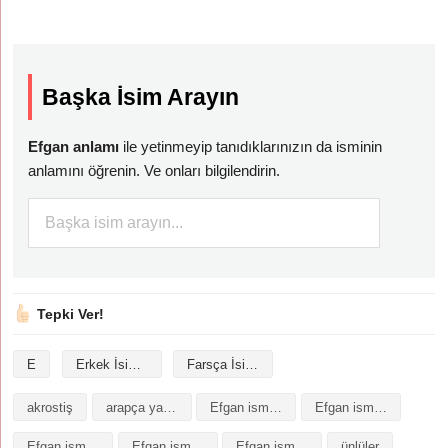
Başka İsim Arayın
Efgan anlamı
ile yetinmeyip tanıdıklarınızın da isminin
anlamını öğrenin. Ve onları bilgilendirin.
Tepki Ver!
E
Erkek İsimleri
Farsça İsimler
akrostiş
arapça yazılışı
Efgan isminin analizi
Efgan isminin anlamı
Efgan isminin baş harfleriyle şiir
Efgan isminin kökeni
Efgan isminin numerolojisi
ünlüler