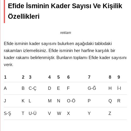
Efide İsminin Kader Sayısı Ve Kişilik
Özellikleri
reklam
Efide isminin kader sayısını bulurken aşağıdaki tablodaki
rakamları izlemelisiniz. Efide isminin her harfine karşılık bir
kader rakamı belirlenmiştir. Bunların toplamı Efide kader sayısını
verir.
1
2
3
4
5
6
7
8
9
A
B
C-Ç
D
E
F
G-Ğ
H
İ-I
J
K
L
M
N
O-Ö
P
Q
R
S-Ş
T
U-Ü
V
W
X
Y
Z