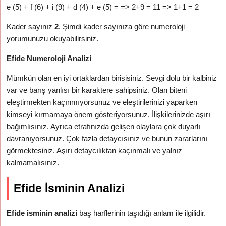
e (5) + f (6) + i (9) + d (4) + e (5) = => 2+9 = 11 => 1+1 = 2
Kader sayınız
2
. Şimdi kader sayınıza göre numeroloji
yorumunuzu okuyabilirsiniz.
Efide Numeroloji Analizi
Mümkün olan en iyi ortaklardan birisisiniz. Sevgi dolu bir kalbiniz
var ve barış yanlısı bir karaktere sahipsiniz. Olan biteni
eleştirmekten kaçınmıyorsunuz ve eleştirilerinizi yaparken
kimseyi kırmamaya önem gösteriyorsunuz. İlişkilerinizde aşırı
bağımlısınız. Ayrıca etrafınızda gelişen olaylara çok duyarlı
davranıyorsunuz. Çok fazla detaycısınız ve bunun zararlarını
görmektesiniz. Aşırı detaycılıktan kaçınmalı ve yalnız
kalmamalısınız.
Efide İsminin Analizi
Efide isminin analizi
baş harflerinin taşıdığı anlam ile ilgilidir.