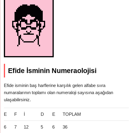
Efide İsminin Numeraolojisi
Efide isminin baş harflerine karşılık gelen alfabe sııra
numaralarının toplamı olan numeraloji sayısına aşağıdan
ulaşabilirsiniz.
E
F
İ
D
E
TOPLAM
6
7
12
5
6
36