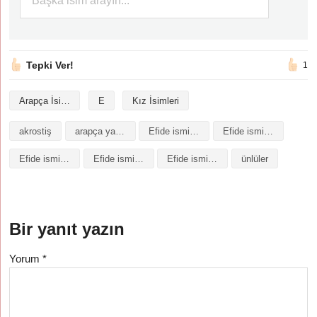
Tepki Ver!
1
Arapça İsimler
E
Kız İsimleri
akrostiş
arapça yazılışı
Efide isminin analizi
Efide isminin anlamı
Efide isminin baş harfleriyle şiir
Efide isminin kökeni
Efide isminin numerolojisi
ünlüler
Bir yanıt yazın
Yorum
*