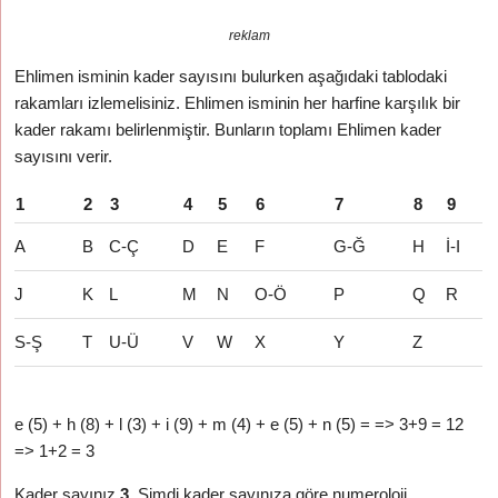
reklam
Ehlimen isminin kader sayısını bulurken aşağıdaki tablodaki
rakamları izlemelisiniz. Ehlimen isminin her harfine karşılık bir
kader rakamı belirlenmiştir. Bunların toplamı Ehlimen kader
sayısını verir.
1
2
3
4
5
6
7
8
9
A
B
C-Ç
D
E
F
G-Ğ
H
İ-I
J
K
L
M
N
O-Ö
P
Q
R
S-Ş
T
U-Ü
V
W
X
Y
Z
e (5) + h (8) + l (3) + i (9) + m (4) + e (5) + n (5) = => 3+9 = 12
=> 1+2 = 3
Kader sayınız
3
. Şimdi kader sayınıza göre numeroloji