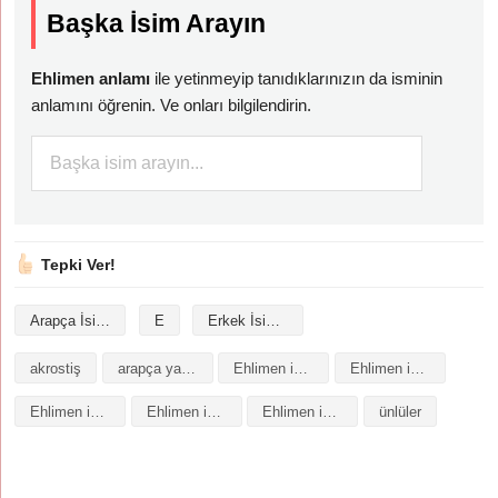
Başka İsim Arayın
Ehlimen anlamı
ile yetinmeyip tanıdıklarınızın da isminin
anlamını öğrenin. Ve onları bilgilendirin.
Tepki Ver!
Arapça İsimler
E
Erkek İsimleri
akrostiş
arapça yazılışı
Ehlimen isminin analizi
Ehlimen isminin anlamı
Ehlimen isminin baş harfleriyle şiir
Ehlimen isminin kökeni
Ehlimen isminin numerolojisi
ünlüler