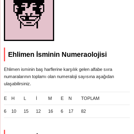
Ehlimen İsminin Numeraolojisi
Ehlimen isminin baş harflerine karşılık gelen alfabe sııra
numaralarının toplamı olan numeraloji sayısına aşağıdan
ulaşabilirsiniz.
E
H
L
İ
M
E
N
TOPLAM
6
10
15
12
16
6
17
82