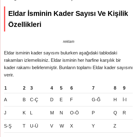
Eldar İsminin Kader Sayısı Ve Kişilik
Özellikleri
reklam
Eldar isminin kader sayısını bulurken aşağıdaki tablodaki
rakamları izlemelisiniz. Eldar isminin her harfine karşılık bir
kader rakamı belirlenmiştir. Bunların toplamı Eldar kader sayısını
verir.
1
2
3
4
5
6
7
8
9
A
B
C-Ç
D
E
F
G-Ğ
H
İ-I
J
K
L
M
N
O-Ö
P
Q
R
S-Ş
T
U-Ü
V
W
X
Y
Z