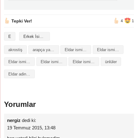
Tepki Ver!
4
1
E
Erkek İsimleri
akrostiş
arapça yazılışı
Eldar isminin analizi
Eldar isminin anlamı
Eldar isminin baş harfleriyle şiir
Eldar isminin kökeni
Eldar isminin numerolojisi
ünlüler
Eldar adinin menasi
Yorumlar
nergiz
dedi ki:
19 Temmuz 2015, 13:48