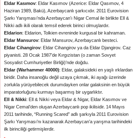
Eldar Kasımov
: Eldar Kasımov (Azerice: Eldar Qasımov, 4
Haziran 1989, Bakü), Azerbaycanlı şarkıcıdır. 2011 Eurovision
Şarkı Yarışması’nda Azerbaycan’ı Nigar Cemal ile birlikte Ell &
Nikki adlı ikili olarak temsil ederek birinci olmuşlardır.
Eldarion
: Eldarion, Tolkien evreninde kurgusal bir kahraman.
Eldar Mansurov
: Eldar Mansurov, Azerbaycanlı besteci.
Eldar Cihangirov
: Eldar Cihangirov ya da Eldar Djangirov. Caz
piyanisti. 28 Ocak 1987’de Kırgızistan (o zaman Sovyet
Sosyalist Cumhuriyetler Birliği)’nde doğdu.
Eldar (Warhammer 40000)
: Eldar, galaksideki en yaşlı ırklardan
biridir. Daha insanoğlu değil uzaya çıkmak, iki ayağı üzerinde
zorlukla yürüyebilecek durumdayken onlar galaksinin en büyük
imparatorluğunu kurmayı başarmış bir uygarlıktır.
Ell & Nikki
: Ell & Nikki veya Eldar & Nigar, Eldar Kasımov ve
Nigar Cemal’den oluşan Azerbaycanlı pop ikilisidir. 14 Mayıs
2011 tarihinde, “Running Scared” adlı şarkıyla 2011 Eurovision
Şarkı Yarışması’nı kazanarak Azerbaycan’a yarışma tarihindeki
ilk birinciliği getirmişlerdir.