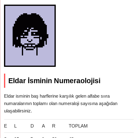
Eldar İsminin Numeraolojisi
Eldar isminin baş harflerine karşılık gelen alfabe sııra
numaralarının toplamı olan numeraloji sayısına aşağıdan
ulaşabilirsiniz.
E
L
D
A
R
TOPLAM