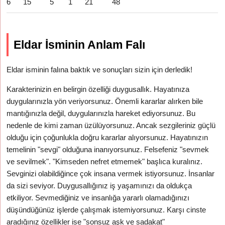
6
15
5
1
21
48
Eldar İsminin Anlam Falı
Eldar isminin falına baktık ve sonuçları sizin için derledik!
Karakterinizin en belirgin özelliği duygusallık. Hayatınıza
duygularınızla yön veriyorsunuz. Önemli kararlar alırken bile
mantığınızla değil, duygularınızla hareket ediyorsunuz. Bu
nedenle de kimi zaman üzülüyorsunuz. Ancak sezgileriniz güçlü
olduğu için çoğunlukla doğru kararlar alıyorsunuz. Hayatınızın
temelinin "sevgi" olduğuna inanıyorsunuz. Felsefeniz "sevmek
ve sevilmek". "Kimseden nefret etmemek" başlıca kuralınız.
Sevginizi olabildiğince çok insana vermek istiyorsunuz. İnsanlar
da sizi seviyor. Duygusallığınız iş yaşamınızı da oldukça
etkiliyor. Sevmediğiniz ve insanlığa yararlı olamadığınızı
düşündüğünüz işlerde çalışmak istemiyorsunuz. Karşı cinste
aradığınız özellikler ise "sonsuz aşk ve sadakat"