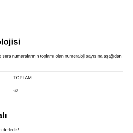
lojisi
abe sııra numaralarının toplamı olan numeraloji sayısına aşağıdan
TOPLAM
62
lı
n derledik!