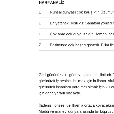
HARF
ANALIZ
E
Ruhsal dünyası çok karışıktır. Üzüntü 
L
En yetenekli kişiliktir. Sanatsal yönler
İ
Çok ama çok duygusaldır. Hemen incinir
Z
Eğitiminde çok başarı gösterir. Bilim il
Gizil gücünüz akıl gücü ve gözlemle ilintilidir
gücünüzü iç sesinizi bulmak için kullanın. Akıl
gücünüzü insanlara yardımcı olmak için kullan
için daha yararlı olacaktır.
İfadenizi, önsezi ve ilhamla ortaya koyacaksınız.
Maddi ve manevi dünya arasında bir köprüsü