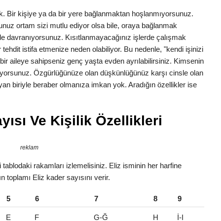
lük. Bir kişiye ya da bir yere bağlanmaktan hoşlanmıyorsunuz.
nuz ortam sizi mutlu ediyor olsa bile, oraya bağlanmak
yle davranıyorsunuz. Kısıtlanmayacağınız işlerde çalışmak
ehdit istifa etmenize neden olabiliyor. Bu nedenle, "kendi işinizi
bir aileye sahipseniz genç yaşta evden ayrılabilirsiniz. Kimsenin
tiyorsunuz. Özgürlüğünüze olan düşkünlüğünüz karşı cinsle olan
ıtlayan biriyle beraber olmanıza imkan yok. Aradığın özellikler ise
ısı Ve Kişilik Özellikleri
reklam
tablodaki rakamları izlemelisiniz. Eliz isminin her harfine
ın toplamı Eliz kader sayısını verir.
5
6
7
8
9
E
F
G-Ğ
H
İ-I