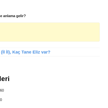
ne anlama gelir?
(İl İl), Kaç Tane Eliz var?
leri
860
20