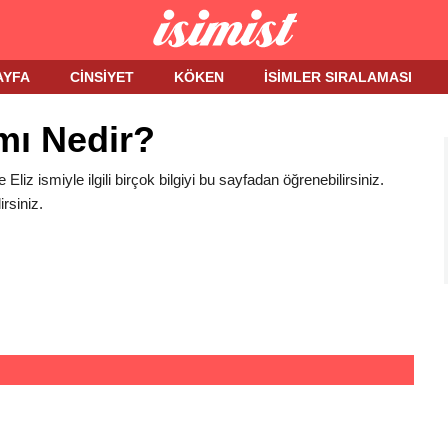
AYFA
CINSIYET
KÖKEN
İSIMLER SIRALAMASI
mı Nedir?
e Eliz ismiyle ilgili birçok bilgiyi bu sayfadan öğrenebilirsiniz.
rsiniz.