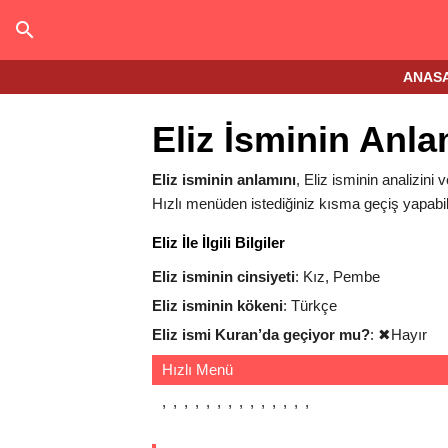
ANAS
Eliz İsminin Anla
Eliz isminin anlamını
, Eliz isminin analizini v
Hızlı menüden istediğiniz kısma geçiş yapabili
Eliz İle İlgili Bilgiler
Eliz isminin cinsiyeti
: Kız, Pembe
Eliz isminin kökeni
: Türkçe
Eliz ismi Kuran’da geçiyor mu?
:
✖
Hayır
Hızlı Menü