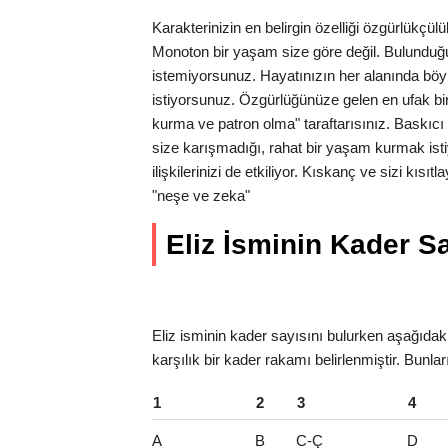
Karakterinizin en belirgin özelliği özgürlükçü
Monoton bir yaşam size göre değil. Bulunduğu
istemiyorsunuz. Hayatınızın her alanında bö
istiyorsunuz. Özgürlüğünüze gelen en ufak bir t
kurma ve patron olma" taraftarısınız. Baskıcı 
size karışmadığı, rahat bir yaşam kurmak is
ilişkilerinizi de etkiliyor. Kıskanç ve sizi kıs
"neşe ve zeka"
Eliz İsminin Kader Say
Eliz isminin kader sayısını bulurken aşağıdaki 
karşılık bir kader rakamı belirlenmiştir. Bunlar
1
2
3
4
A
B
C-Ç
D