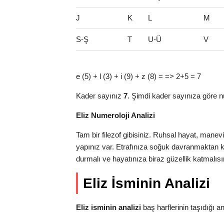
J
K
L
M
S-Ş
T
U-Ü
V
e (5) + l (3) + i (9) + z (8) = => 2+5 = 7
Kader sayınız
7
. Şimdi kader sayınıza göre n
Eliz Numeroloji Analizi
Tam bir filezof gibisiniz. Ruhsal hayat, manev
yapınız var. Etrafınıza soğuk davranmaktan k
durmalı ve hayatınıza biraz güzellik katmalısı
Eliz İsminin Analizi
Eliz isminin analizi
baş harflerinin taşıdığı anla