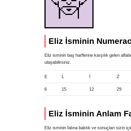
Eliz İsminin Numerao
Eliz isminin baş harflerine karşılık gelen alf
ulaşabilirsiniz.
E
L
İ
Z
6
15
12
29
Eliz İsminin Anlam Fa
Eliz isminin falına baktık ve sonuçları sizin içi