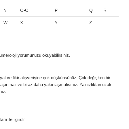
N
O-Ö
P
Q
R
W
X
Y
Z
umeroloji yorumunuzu okuyabilirsiniz.
iyat ve fikir alışverişine çok düşkünsünüz. Çok değişken bir
açınmalı ve biraz daha yakınlaşmalısınız. Yalnızlıktan uzak
nız.
m ile ilgilidir.