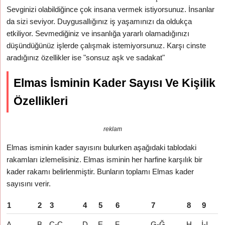
Sevginizi olabildiğince çok insana vermek istiyorsunuz. İnsanlar
da sizi seviyor. Duygusallığınız iş yaşamınızı da oldukça
etkiliyor. Sevmediğiniz ve insanlığa yararlı olamadığınızı
düşündüğünüz işlerde çalışmak istemiyorsunuz. Karşı cinste
aradığınız özellikler ise "sonsuz aşk ve sadakat"
Elmas İsminin Kader Sayısı Ve Kişilik
Özellikleri
reklam
Elmas isminin kader sayısını bulurken aşağıdaki tablodaki
rakamları izlemelisiniz. Elmas isminin her harfine karşılık bir
kader rakamı belirlenmiştir. Bunların toplamı Elmas kader
sayısını verir.
1
2
3
4
5
6
7
8
9
A
B
C-Ç
D
E
F
G-Ğ
H
İ-I