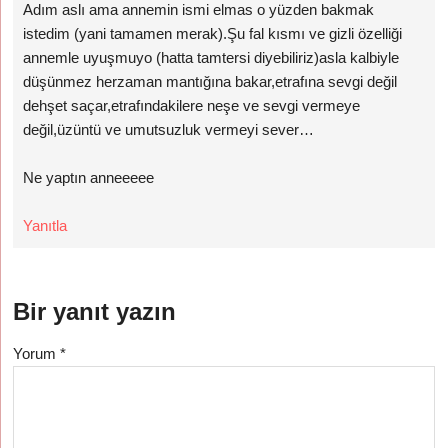
Adım aslı ama annemin ismi elmas o yüzden bakmak
istedim (yani tamamen merak).Şu fal kısmı ve gizli özelliği
annemle uyuşmuyo (hatta tamtersi diyebiliriz)asla kalbiyle
düşünmez herzaman mantığına bakar,etrafına sevgi değil
dehşet saçar,etrafındakilere neşe ve sevgi vermeye
değil,üzüntü ve umutsuzluk vermeyi sever…
Ne yaptın anneeeee
Yanıtla
Bir yanıt yazın
Yorum
*