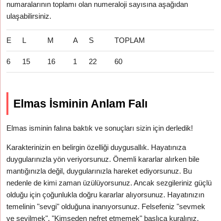
numaralarının toplamı olan numeraloji sayısına aşağıdan
ulaşabilirsiniz.
E
L
M
A
S
TOPLAM
6
15
16
1
22
60
Elmas İsminin Anlam Falı
Elmas isminin falına baktık ve sonuçları sizin için derledik!
Karakterinizin en belirgin özelliği duygusallık. Hayatınıza
duygularınızla yön veriyorsunuz. Önemli kararlar alırken bile
mantığınızla değil, duygularınızla hareket ediyorsunuz. Bu
nedenle de kimi zaman üzülüyorsunuz. Ancak sezgileriniz güçlü
olduğu için çoğunlukla doğru kararlar alıyorsunuz. Hayatınızın
temelinin "sevgi" olduğuna inanıyorsunuz. Felsefeniz "sevmek
ve sevilmek". "Kimseden nefret etmemek" başlıca kuralınız.