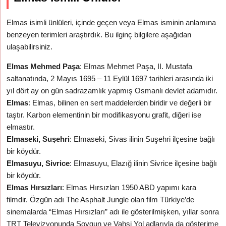
Elmas isimli ünlüleri, içinde geçen veya Elmas isminin anlamına
benzeyen terimleri araştırdık. Bu ilginç bilgilere aşağıdan
ulaşabilirsiniz.
Elmas Mehmed Paşa
: Elmas Mehmet Paşa, II. Mustafa
saltanatında, 2 Mayıs 1695 – 11 Eylül 1697 tarihleri arasında iki
yıl dört ay on gün sadrazamlık yapmış Osmanlı devlet adamıdır.
Elmas
: Elmas, bilinen en sert maddelerden biridir ve değerli bir
taştır. Karbon elementinin bir modifikasyonu grafit, diğeri ise
elmastır.
Elmaseki, Suşehri
: Elmaseki, Sivas ilinin Suşehri ilçesine bağlı
bir köydür.
Elmasuyu, Sivrice
: Elmasuyu, Elazığ ilinin Sivrice ilçesine bağlı
bir köydür.
Elmas Hırsızları
: Elmas Hırsızları 1950 ABD yapımı kara
filmdir. Özgün adı The Asphalt Jungle olan film Türkiye’de
sinemalarda “Elmas Hırsızları” adı ile gösterilmişken, yıllar sonra
TRT Televizyonunda Soygun ve Vahşi Yol adlarıyla da gösterime