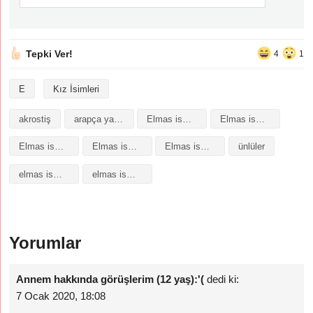
Tepki Ver!
4
1
E
Kız İsimleri
akrostiş
arapça yazılışı
Elmas isminin analizi
Elmas isminin anlamı
Elmas isminin baş harfleriyle şiir
Elmas isminin kökeni
Elmas isminin numerolojisi
ünlüler
elmas isminin anlamı
elmas isminin analizi
Yorumlar
Annem hakkında görüşlerim (12 yaş):'(
dedi ki:
7 Ocak 2020, 18:08