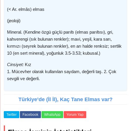
(< Ar. elmâs) elmas
(jeoloji)
Mineral. (Kendine özgü güçlü parıltı (elmas parıltısı), gri,
kahverengi (sık bulunan renkler); mavi, yeşil, kara sarı,
kırmızı (seyrek bulunan renkler), en arı halde renksiz; sertlik
10 (en sert mineral), yoğunluk 3.5-3.53; kubusal.)
Cinsiyet:
Kız
1. Mücevher olarak kullanılan saydam, değerli taş. 2. Çok
sevgili ve değerli.
Türkiye’de (İl İl), Kaç Tane Elmas var?
Twitter
Facebook
WhatsApp
Yorum Yap