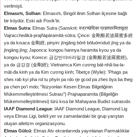
verilmişti.
Elmasırtı, Solhan
: Elmasırtı, Bingöl ilinin Solhan ilçesine bağlı
bir köydür. Eski adı Poxik’tir.
Elmas Sutra
: Elmas Sutra (Sanskrit: वज्रच्छेदिका प्रज्ञापारमितासूत्र
Vajracchedikā-prajñāpāramitā-sūtra; Çince: 金剛般若波羅蜜多經
ya da kısaca 金剛經, pinyin: jīngāng bōrě bōluómìduō jīng ya da
jīngāng jīng; Japonca: kongou hannya haramita kyou ya da
kongou kyou; Korece: 금강반야바라밀경 (金剛般若波羅蜜經),
ya da 금강경 (金剛經); Vietnamca Kim cương bát-nhã-ba-la-
mật-đa kinh ya da Kim cương kinh; Tibetçe (Wylie): ’Phags pa
shes rab kyi pha rol tu phyin pa rdo rje gcod pa zhes bya ba theg
pa chen po’i mdo; “İlüzyonları Kesen Elmas Bilgeliğinin
Mükemmelleştirilmesi Sutrası”) Prajnaparamita (Bilgeliğin
Mükemmelleştirilmesi) türü kısa bir Mahayana Budist sutrasıdır.
IAAF Diamond League
: IAAF Diamond League, Diamond Lig
veya Elmas Ligi, belirli yer ve zamanlardaki bir grup yarıştan
oluşan atletizm organizasyonu.
Elmas Gülcü
: Elmas Atv ekranlarında yayınlanan Parmaklıklar