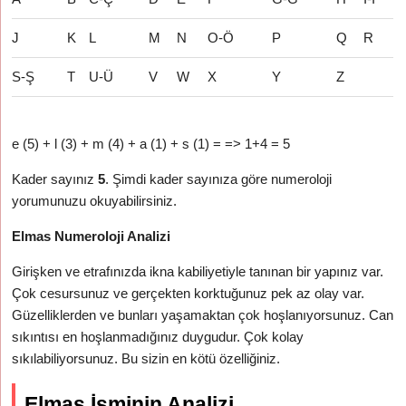
J
K
L
M
N
O-Ö
P
Q
R
S-Ş
T
U-Ü
V
W
X
Y
Z
e (5) + l (3) + m (4) + a (1) + s (1) = => 1+4 = 5
Kader sayınız
5
. Şimdi kader sayınıza göre numeroloji
yorumunuzu okuyabilirsiniz.
Elmas Numeroloji Analizi
Girişken ve etrafınızda ikna kabiliyetiyle tanınan bir yapınız var.
Çok cesursunuz ve gerçekten korktuğunuz pek az olay var.
Güzelliklerden ve bunları yaşamaktan çok hoşlanıyorsunuz. Can
sıkıntısı en hoşlanmadığınız duygudur. Çok kolay
sıkılabiliyorsunuz. Bu sizin en kötü özelliğiniz.
Elmas İsminin Analizi