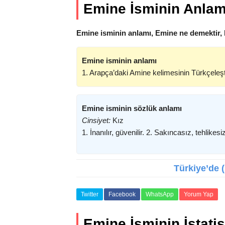
Emine İsminin Anlam
Emine isminin anlamı, Emine ne demektir,
Emine isminin anlamı
1. Arapça’daki Amine kelimesinin Türkçeleşt
Emine isminin sözlük anlamı
Cinsiyet:
Kız
1. İnanılır, güvenilir. 2. Sakıncasız, tehlik
Türkiye’de (
Twitter
Facebook
WhatsApp
Yorum Yap
Emine İsminin İstatist