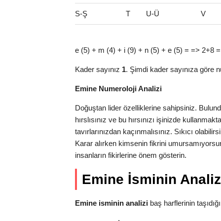
S-Ş
T
U-Ü
V
e (5) + m (4) + i (9) + n (5) + e (5) = => 2+8
Kader sayınız
1
. Şimdi kader sayınıza göre n
Emine Numeroloji Analizi
Doğuştan lider özelliklerine sahipsiniz. Bulu
hırslısınız ve bu hırsınızı işinizde kullanma
tavırlarınızdan kaçınmalısınız. Sıkıcı olabilirs
Karar alırken kimsenin fikrini umursamıyorsun
insanların fikirlerine önem gösterin.
Emine İsminin Analiz
Emine isminin analizi
baş harflerinin taşıdığı a