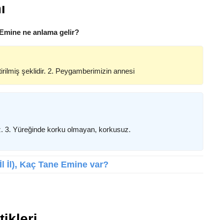
ı
 Emine ne anlama gelir?
irilmiş şeklidir. 2. Peygamberimizin annesi
esiz. 3. Yüreğinde korku olmayan, korkusuz.
İl İl), Kaç Tane Emine var?
ikleri