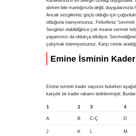
Karakterinizin en belirgin özelliği duygusallı
alırken bile mantığınızla değil, duygularınız
Ancak sezgileriniz güçlü olduğu için çoğunlukl
olduğuna inanıyorsunuz. Felsefeniz "sevmek 
Sevginizi olabildiğince çok insana vermek isti
yaşamınızı da oldukça etkiliyor. Sevmediğiniz
çalışmak istemiyorsunuz. Karşı cinste aradığı
Emine İsminin Kader S
Emine isminin kader sayısını bulurken aşağıda
karşılık bir kader rakamı belirlenmiştir. Bunla
1
2
3
4
A
B
C-Ç
D
J
K
L
M