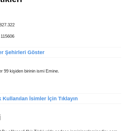
 827.322
: 115606
r Şehirleri Göster
r 99 kişiden birinin ismi Emine.
Kullanılan İsimler İçin Tıklayın
i