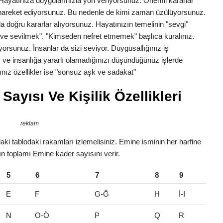
k. Hayatınıza duygularınızla yön veriyorsunuz. Önemli kararlar
la hareket ediyorsunuz. Bu nedenle de kimi zaman üzülüyorsunuz.
a doğru kararlar alıyorsunuz. Hayatınızın temelinin "sevgi"
ve sevilmek". "Kimseden nefret etmemek" başlıca kuralınız.
yorsunuz. İnsanlar da sizi seviyor. Duygusallığınız iş
 ve insanlığa yararlı olamadığınızı düşündüğünüz işlerde
nız özellikler ise "sonsuz aşk ve sadakat"
ayısı Ve Kişilik Özellikleri
reklam
ki tablodaki rakamları izlemelisiniz. Emine isminin her harfine
rın toplamı Emine kader sayısını verir.
5
6
7
8
9
E
F
G-Ğ
H
İ-I
N
O-Ö
P
Q
R