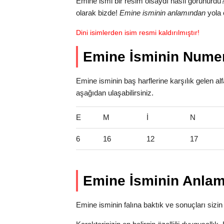
Emine ismi bir resim olsaydı nasıl görünürdü
olarak bizde!
Emine isminin anlamından
yola 
Dini isimlerden isim resmi kaldırılmıştır!
Emine İsminin Numer
Emine isminin baş harflerine karşılık gelen al
aşağıdan ulaşabilirsiniz.
E
M
İ
N
6
16
12
17
Emine İsminin Anlam
Emine isminin falına baktık ve sonuçları sizin 