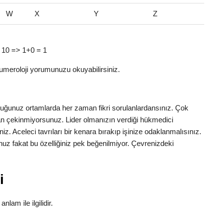
W
X
Y
Z
 = 10 => 1+0 = 1
umeroloji yorumunuzu okuyabilirsiniz.
nduğunuz ortamlarda her zaman fikri sorulanlardansınız. Çok
ktan çekinmiyorsunuz. Lider olmanızın verdiği hükmedici
iniz. Aceleci tavrıları bir kenara bırakıp işinize odaklanmalısınız.
uz fakat bu özelliğiniz pek beğenilmiyor. Çevrenizdeki
i
nlam ile ilgilidir.