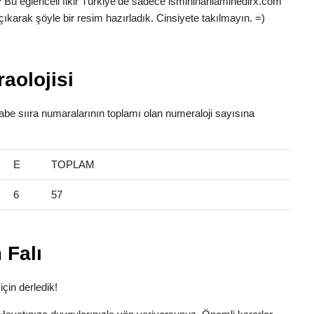
? Bu eğlenceli fikir Türkiye’de sadece ismininanlaminedirx.com
çıkarak şöyle bir resim hazırladık. Cinsiyete takılmayın. =)
aolojisi
fabe sııra numaralarının toplamı olan numeraloji sayısına
E
TOPLAM
6
57
 Falı
için derledik!