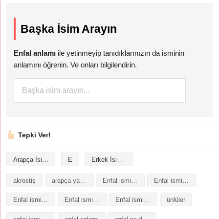
Başka İsim Arayın
Enfal anlamı
ile yetinmeyip tanıdıklarınızın da isminin
anlamını öğrenin. Ve onları bilgilendirin.
Tepki Ver!
Arapça İsimler
E
Erkek İsimleri
akrostiş
arapça yazılışı
Enfal isminin analizi
Enfal isminin anlamı
Enfal isminin baş harfleriyle şiir
Enfal isminin kökeni
Enfal isminin numerolojisi
ünlüler