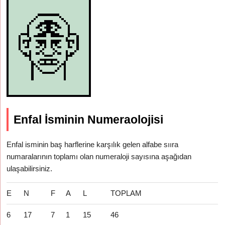
Enfal İsminin Numeraolojisi
Enfal isminin baş harflerine karşılık gelen alfabe sııra
numaralarının toplamı olan numeraloji sayısına aşağıdan
ulaşabilirsiniz.
E
N
F
A
L
TOPLAM
6
17
7
1
15
46