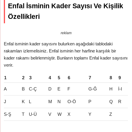
Enfal İsminin Kader Sayısı Ve Kişilik
Özellikleri
reklam
Enfal isminin kader sayısını bulurken aşağıdaki tablodaki
rakamları izlemelisiniz. Enfal isminin her harfine karşılık bir
kader rakamı belirlenmiştir. Bunların toplamı Enfal kader sayısını
verir.
1
2
3
4
5
6
7
8
9
A
B
C-Ç
D
E
F
G-Ğ
H
İ-I
J
K
L
M
N
O-Ö
P
Q
R
S-Ş
T
U-Ü
V
W
X
Y
Z