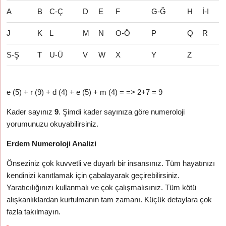
A
B
C-Ç
D
E
F
G-Ğ
H
İ-I
J
K
L
M
N
O-Ö
P
Q
R
S-Ş
T
U-Ü
V
W
X
Y
Z
e (5) + r (9) + d (4) + e (5) + m (4) = => 2+7 = 9
Kader sayınız
9
. Şimdi kader sayınıza göre numeroloji
yorumunuzu okuyabilirsiniz.
Erdem Numeroloji Analizi
Önseziniz çok kuvvetli ve duyarlı bir insansınız. Tüm hayatınızı
kendinizi kanıtlamak için çabalayarak geçirebilirsiniz.
Yaratıcılığınızı kullanmalı ve çok çalışmalısınız. Tüm kötü
alışkanlıklardan kurtulmanın tam zamanı. Küçük detaylara çok
fazla takılmayın.