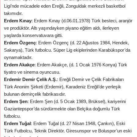
Ligi’nde mücadele eden Ereğli, Zonguldak merkezli basketbol
takımıdır.
Erdem Kınay
: Erdem Kınay (d.06.01.1978) Türk besteci, aranjör
ve prodüktör. Altı yaşındayken piyano eğitim aldı, ilerleyen
yaşlarda konservatuvara gitti.
Erdem Özgenç
: Erdem Özgenç (d. 22 Ağustos 1984, Hendek,
Sakarya), Türk futbolcu. Süper Lig ekiplerinden Karabükspor’da
oynamaktadır.
Erdem Akakçe
: Erdem Akakçe, (d. 1 Ocak 1976 Konya) Türk
tiyatro ve sinema oyuncusu.
Erdemir Demir Çelik A.Ş.
: Ereğli Demir ve Çelik Fabrikaları
Türk Anonim Şirketi (Erdemir), Karadeniz Ereğli’de yerleşik
bulunan demirçelik fabrikasıdır.
Erdem Şen
: Erdem Şen (d. 5 Ocak 1989, Brüksel), kariyerini
Gaziantepspor’da sürdürmekte olan Belçika doğumlu Türk
futbolcu.
Erdem Tuğal
: Erdem Tuğal (d. 27 Nisan 1948, Çankırı), Eski
Türk Futbolcu, Teknik Direktör. Giresunspor ve Boluspor’un eski