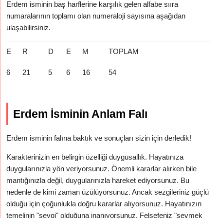
Erdem isminin baş harflerine karşılık gelen alfabe sııra
numaralarının toplamı olan numeraloji sayısına aşağıdan
ulaşabilirsiniz.
E
R
D
E
M
TOPLAM
6
21
5
6
16
54
Erdem İsminin Anlam Falı
Erdem isminin falına baktık ve sonuçları sizin için derledik!
Karakterinizin en belirgin özelliği duygusallık. Hayatınıza
duygularınızla yön veriyorsunuz. Önemli kararlar alırken bile
mantığınızla değil, duygularınızla hareket ediyorsunuz. Bu
nedenle de kimi zaman üzülüyorsunuz. Ancak sezgileriniz güçlü
olduğu için çoğunlukla doğru kararlar alıyorsunuz. Hayatınızın
temelinin "sevgi" olduğuna inanıyorsunuz. Felsefeniz "sevmek