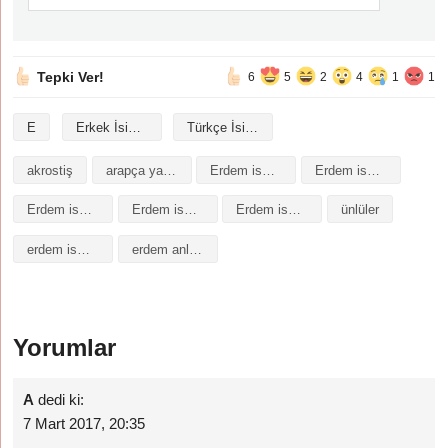
Tepki Ver!
6
5
2
4
1
1
E
Erkek İsimleri
Türkçe İsimler
akrostiş
arapça yazılışı
Erdem isminin analizi
Erdem isminin anlamı
Erdem isminin baş harfleriyle şiir
Erdem isminin kökeni
Erdem isminin numerolojisi
ünlüler
erdem isminin anlamı
erdem anlami
Yorumlar
A
dedi ki:
7 Mart 2017, 20:35