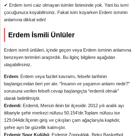
✔
Erdem ismi caiz olmayan isimler listesinde yok. Yani bu ismi
çocuğunuza koyabilirsiniz. Fakat isim koyarken Erdem isminin
anlamına dikkat edin!
Erdem İsmili Ünlüler
Erdem isimli ünlüleri, içinde geçen veya Erdem isminin anlamına
benzeyen terimleri araştırdık. Bu ilginç bilgilere aşağıdan
ulaşabilirsiniz.
Erdem
: Erdem veya fazilet kavramı, felsefe tarihinin
başlangıcından beri yer alır. “İnsanın ve yaşamın anlamı nedir?”
sorusuna verilen felsefi cevap başlangıçta “erdemli olmak”
olarak belirtilmiştir.
Erdemli
: Erdemli, Mersin ilinin bir ilçesidir. 2012 yılı aralık ayı
itibariyle şehir merkezi nüfusu 50.154’dir.Toplam nüfusu ise
129.044dir.İlçenin giriş ve çıkışları çam ağaçlarıyla kaplıdır,
şehre ayrı bir güzellik katmıştır.
Erdemir Spor Kulübü
: Erdemir Zonguldak, Beko Basketbol