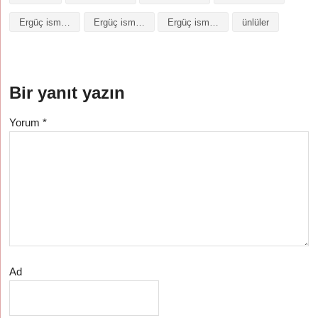
Ergüç isminin baş harfleriyle şiir
Ergüç isminin kökeni
Ergüç isminin numerolojisi
ünlüler
Bir yanıt yazın
Yorum
*
Ad