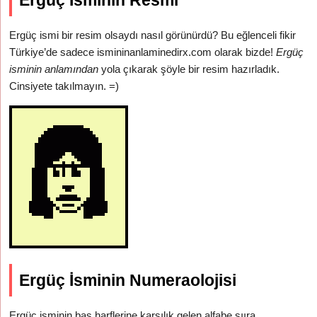
Ergüç İsminin Resmi
Ergüç ismi bir resim olsaydı nasıl görünürdü? Bu eğlenceli fikir
Türkiye’de sadece ismininanlaminedirx.com olarak bizde!
Ergüç
isminin anlamından
yola çıkarak şöyle bir resim hazırladık.
Cinsiyete takılmayın. =)
Ergüç İsminin Numeraolojisi
Ergüç isminin baş harflerine karşılık gelen alfabe sııra