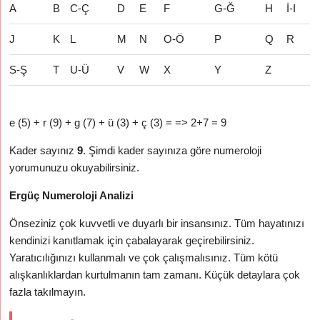
A
B
C-Ç
D
E
F
G-Ğ
H
İ-I
J
K
L
M
N
O-Ö
P
Q
R
S-Ş
T
U-Ü
V
W
X
Y
Z
e (5) + r (9) + g (7) + ü (3) + ç (3) = => 2+7 = 9
Kader sayınız
9
. Şimdi kader sayınıza göre numeroloji
yorumunuzu okuyabilirsiniz.
Ergüç Numeroloji Analizi
Önseziniz çok kuvvetli ve duyarlı bir insansınız. Tüm hayatınızı
kendinizi kanıtlamak için çabalayarak geçirebilirsiniz.
Yaratıcılığınızı kullanmalı ve çok çalışmalısınız. Tüm kötü
alışkanlıklardan kurtulmanın tam zamanı. Küçük detaylara çok
fazla takılmayın.